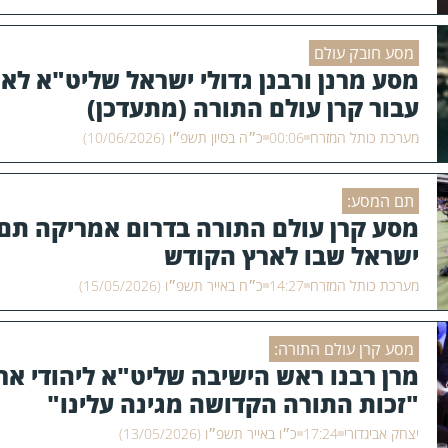
מסע חובק עולם
מסע מרנן ורבנן גדולי ישראל שליט"א לא
עבור קרן עולם התורה (מתעדכן)
מערכת כותל המזרח
00:06
כ״ה בסיון תשפ״ו (10/06/2026)
תם המסע:
מסע קרן עולם התורה בדרום אמריקה תם: 
ישראל שבו לארץ הקודש
מערכת כותל המזרח
14:27
כ״ח באייר תשפ״ו (15/05/2026)
מסע קרן עולם התורה:
מרן רבנו ראש הישיבה שליט"א ליהודי אר
"זכות התורה הקדושה מגינה עלינו"
יצחק אביגדורי
17:24
כ״ו באייר תשפ״ו (13/05/2026)