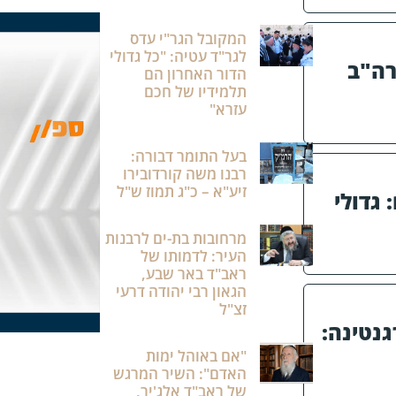
המקובל הגר"י עדס
לגר"ד עטיה: "כל גדולי
רה"ב
הדור האחרון הם
תלמידיו של חכם
עזרא"
בעל התומר דבורה:
רבנו משה קורדובירו
זיע"א – כ"ג תמוז ש"ל
גדולי
מרחובות בת-ים לרבנות
העיר: לדמותו של
ראב"ד באר שבע,
הגאון רבי יהודה דרעי
זצ"ל
גנטינה:
"אם באוהל ימות
האדם": השיר המרגש
של ראב"ד אלג'יר,