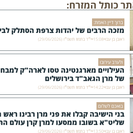
תר כותל המזרח:
ברוך דיין האמת:
מזכה הרבים של יהדות צרפת הסתלק לבית
ראובן בן עבו
15:08
י״ד בתמוז תשפ״ו (29/06/2026)
ולערב עירובו
העילויים מארגנטינה טסו לארה"ק למבחן
של מרן הגאב"ד בירושלים
ראובן בן עבו
14:22
י״ד בתמוז תשפ״ו (29/06/2026)
בואכם לשלום
בני הישיבה קבלו את פני מרן רבינו ראש 
שליט"א בשובו ממסעו למרן קרן עולם הת
ראובן בן עבו
13:50
י״ד בתמוז תשפ״ו (29/06/2026)