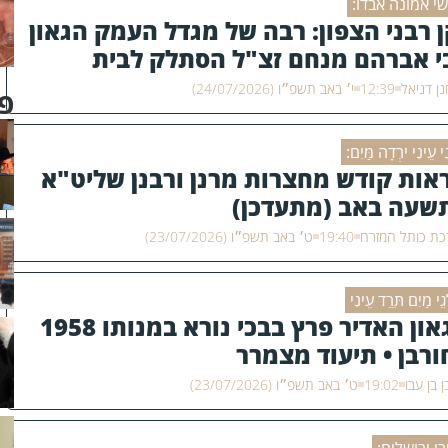
י אמונה אבדו:
ן רבני הצפון: רבה של מגדל העמק הגאון
י אברהם מנחם זצ"ל הסתלק לבית
למו
ן דניאל
12:39
י׳ באב תשפ״ו (24/07/2026)
פו
ִי עֵינִי יֹרְדָה מַּיִם:
אות קודש מחצרות מרנן ורבנן שליט"א
שעה באב (מתעדכן)
ת כותל המזרח
19:40
ט׳ באב תשפ״ו (23/07/2026)
ְגֵי מַיִם תֵּרַד עֵינִי
הגאון האדיר פרץ בבכי נורא במנותו 1958
ורבן • תיעוד מצמרר
ן בן עבו
19:02
ט׳ באב תשפ״ו (23/07/2026)