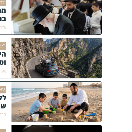
לרג
מר
בת
אלחנ
"לֹא
הי
וט
מערכ
עצו
לק
שנ
הרה"