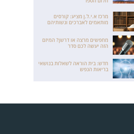
חלום הספר
מרכז א.י.ל.ן מציע: קורסים
מותאמים לאברכים ונשותיהם
מחפשים מרצה או דרשן? המיזם
הזה יעשה לכם סדר
חדש: בית הוראה לשאלות בנושאי
בריאות הנפש