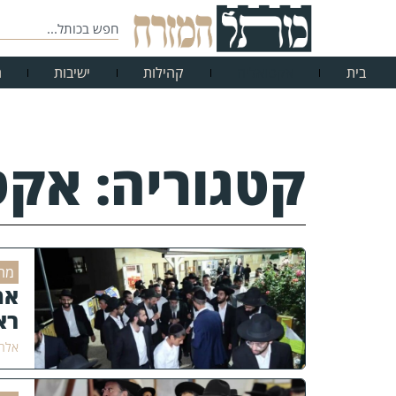
בית
אקטואליה
קהילות
ישיבות
ח
קטגוריה: אקט
מרא
אמ
רא
אלחנ