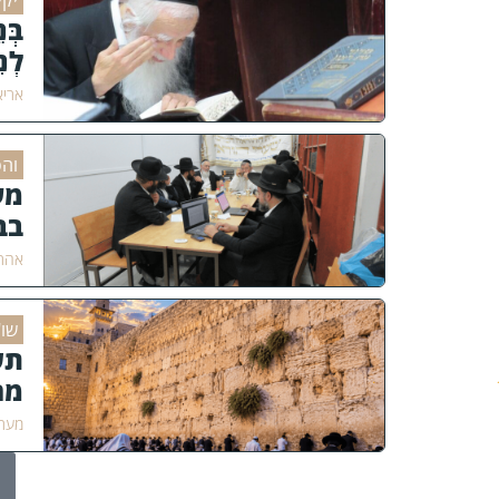
יקי
בְּנ
לְנ
אריא
והס
מע
בב
אהרן
שו"
תש
מר
מערכ