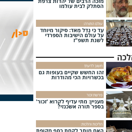
מזכה הרבים של יהדות צרפת
הסתלק לבית עולמו
עולם התורה:
עַד כִּי גָדַל מְאֹד: סיקור מיוחד
על עולם הישיבות הספרדי
לשנת תשפ"ז
לכה
חשוב לדעת!
זהו החשש שקיים בעופות גם
בכשרויות הכי מהודרות
פרשת זכור
מעניין: מתי עדיף לקרוא 'זכור'
בספר תורה אשכנזי?
הליכות והלכות:
האם מותר לקחת כסף מקופת