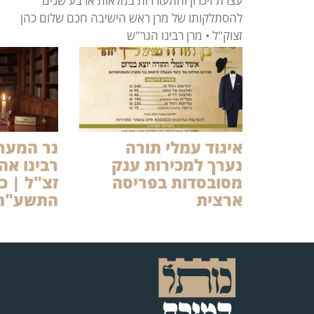
עצרת זיכרון והתעוררות במלאות ארבע שנים
להסתלקותו של מרן ראש הישיבה חכם שלום כהן
זצוק"ל • מרן רבינו הגר"ש
איגוד עמלי תורה
נר המערב
נערך למכירות ענק
רבינו אהר
מסובסדות בפריסה
זצ"ל | כ
ארצית
התשע"ח