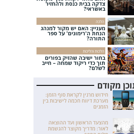
צדקה בבית כנסת ולהחזיר
באשראי?
הלכה
מעניין: האם יש מקור למנהג
הנחת ה'רימונים' על ספר
התורה?
הלכות והליכות
בחור ישיבה שהזיק בפורים
תוך כדי ריקוד שמחה – חייב
לשלם?
כן מקודם
חידוש מרנין לקראת סוף הזמן:
מערכת דיווח חכמה לישיבות בין
הזמנים
מהצעד הראשון ועד ההוצאה
לאור: מדריך מקוצר להגשמת