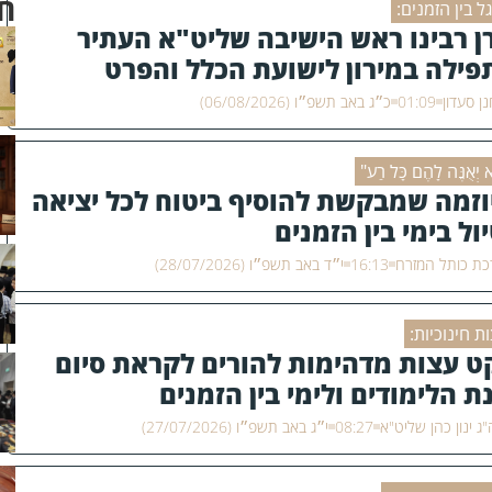
ח
ל בין הזמנים:
ן רבינו ראש הישיבה שליט"א העתיר
פילה במירון לישועת הכלל והפרט
ן סעדון
01:09
כ״ג באב תשפ״ו (06/08/2026)
 יְאֻנֶּה לָהֶם כָּל רַע"
וזמה שמבקשת להוסיף ביטוח לכל יציאה
יול בימי בין הזמנים
ת כותל המזרח
16:13
י״ד באב תשפ״ו (28/07/2026)
ת חינוכיות:
ט עצות מדהימות להורים לקראת סיום
ת הלימודים ולימי בין הזמנים
ג ינון כהן שליט"א
08:27
י״ג באב תשפ״ו (27/07/2026)