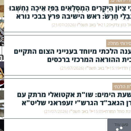
רי ירושלים:
ֵי צִיּוֹן הַיְקָרִים הַמְסֻלָּאִים בַּפָּז אֵיכָה נֶחְשְׁבוּ
ִבְלֵי חֶרֶשׂ: ראש הישיבה פרץ בבכי נורא
ל כהן צדק
21:20
ז׳ באב תשפ״ו (21/07/2026)
ירותי מחלה
נה הלכתי מיוחד בענייני הצום התקיים
ה
ית ההוראה המרכזי ברכסים
 חדד
15:19
ז׳ באב תשפ״ו (21/07/2026)
ת הלכתי
עת הימים: שו"ת אקטואלי מרתק עם
ן הגאב"ד הגרש"י זעפראני שליט"א
ת כותל המזרח
15:05
ז׳ באב תשפ״ו (21/07/2026)
טען עוד