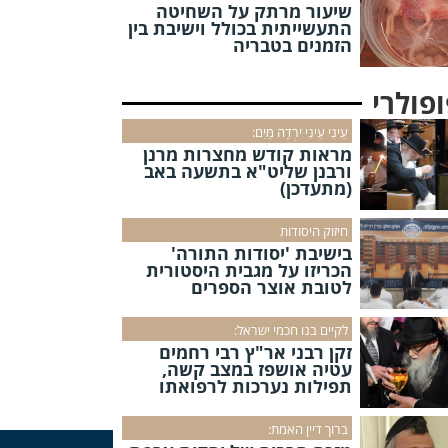
שיעור מרתק על השחיטה
התעשייתית בכולל וישיבת בין
הזמנים בטבריה
פולרי
עֵינִי עֵינִי יֹרְדָה מַּיִם:
מראות קודש מחצרות מרנן
ורבנן שליט"א בתשעה באב
(מתעדכן)
חיזוק היסודות
בישיבת 'יסודות התורה'
הכריזו על מגבית היסטורית
לטובת אוצר הספרים
לקיים בנו חכמי ישראל:
זקן רבני אר"ץ רבי רחמים
עטיה אושפז במצב קשה,
תפילות נערכות לרפואתו
ברוך דיין האמת: