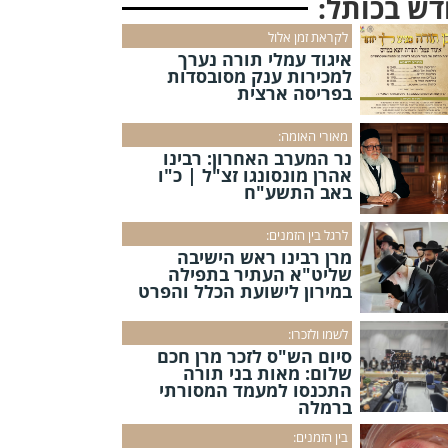
דש בכותל:
לקראת זמן אלול
איגוד עמלי תורה נערך
למכירות ענק מסובסדות
בפריסה ארצית
מאורי האומה:
נר המערב האחרון: רבינו
אהרן מונסונגו זצ"ל | כ"ו
באב התשע"ח
לרגל בין הזמנים:
מרן רבינו ראש הישיבה
שליט"א העתיר בתפילה
במירון לישועת הכלל והפרט
לשמו ולזכרו:
סיום הש"ס לזכר מרן חכם
שלום: מאות בני תורה
התכנסו למעמד המסורתי
ברמלה
בין הזמנים: