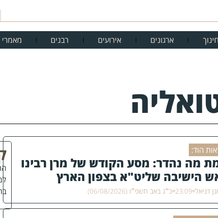
ינוך
ארגונים
אירועים
רבנים
מאמרי 
ואליה
ק
ות הוד:
ת מה נהדר: מסע הקודש של מרן רבינו
הת
ש הישיבה שליט"א בצפון הארץ
למ
בה
ן דניאל
23:09
כ״ג באב תשפ״ו (06/08/2026)