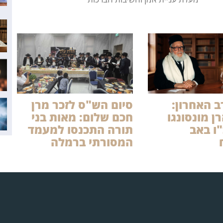
 האחרון:
סיום הש"ס לזכר מרן
ן מונסונגו
חכם שלום: מאות בני
"ו באב
תורה התכנסו למעמד
המסורתי ברמלה