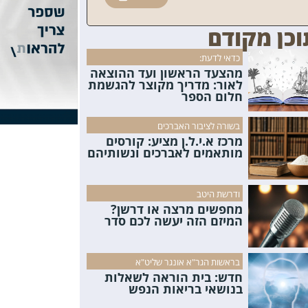
וכן מקודם
כדאי לדעת:
מהצעד הראשון ועד ההוצאה
לאור: מדריך מקוצר להגשמת
חלום הספר
בשורה לציבור האברכים
מרכז א.י.ל.ן מציע: קורסים
מותאמים לאברכים ונשותיהם
ודרשת היטב
מחפשים מרצה או דרשן?
המיזם הזה יעשה לכם סדר
בראשות הגר"א אונגר שליט"א
חדש: בית הוראה לשאלות
בנושאי בריאות הנפש