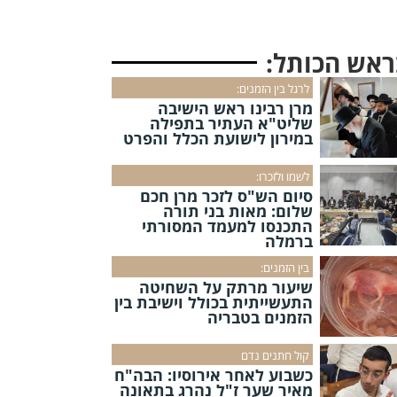
ראש הכותל:
לרגל בין הזמנים:
מרן רבינו ראש הישיבה
שליט"א העתיר בתפילה
במירון לישועת הכלל והפרט
לשמו ולזכרו:
סיום הש"ס לזכר מרן חכם
שלום: מאות בני תורה
התכנסו למעמד המסורתי
ברמלה
בין הזמנים:
שיעור מרתק על השחיטה
התעשייתית בכולל וישיבת בין
הזמנים בטבריה
קול חתנים נדם
כשבוע לאחר אירוסיו: הבה"ח
מאיר שער ז"ל נהרג בתאונה