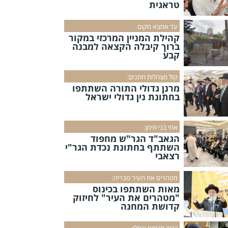
טראגית
עד אמצא מקום
קהילת המניין המרכזי במקור
ברוך קיבלה הקצאה למבנה
קבע
קול מצהלות חתנים:
מרנן גדולי התורה השתתפו
בחתונת נין גדולי ישראל
אחי בני תימן:
הגאב"ד הגר"ש מחפוד
השתתף בחתונת נכדת הגר"י
רצאבי
מטהרים את העיר טבריה:
מאות השתתפו בכינוס
"מטהרים את העיר" לחיזוק
קדושת המחנה
כבוד חכמים ינחלו: