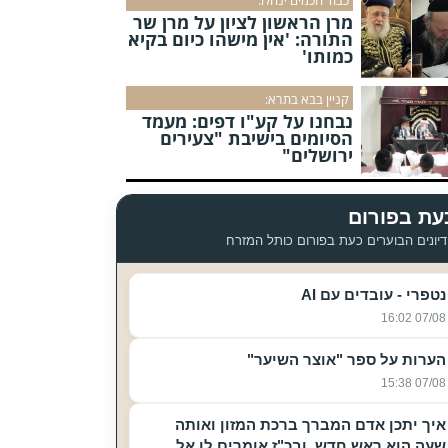
מרן הראשון לציון על מרן שר
התורה: 'אין מישהו כיום בקיא
כמותו'
קניין בבא בתרא:
נבחנו על קע"ו דפים: מעמד
הסיומים בישיבת "צעירים
ירושלים"
עת בפורום
יונים הבוערים כעת בפורום כותל המזרח
נטפרי - עובדים עם AI
07/08 16:02
הערות על ספר "אוצר השיער"
07/08 15:38
איך יתכן אדם המברך ברכת המזון ואותה
שעה הוא ראש חדש, ובכ"ז אומרים לו אל