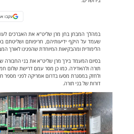
בירושלים.
עקבו אח
במהלך המבחן בחן מרן שליט"א את האברכים לעומק 
שעמד על היקף ידיעותיהם, חריפותם ושליטתם בס
הלימודית ומהבקיאות המיוחדת שהפגינו לאורך המב
בסיום המעמד בירך מרן שליט"א את בני החבורה שימ
תורה ולהאדירה. כמו כן מסר עמם דרישת שלום חמה 
ולחזק במסגרת מסעו בדרום אמריקה לפני מספר 
דורות של בני תורה.