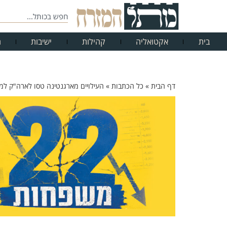
בית
אקטואליה
קהילות
ישיבות
ח
דף הבית
»
כל הכתבות
»
העילויים מארגנטינה טסו לארה"ק למב