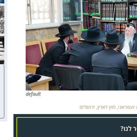
default
 זעפראני
,
חוץ לארץ
,
ירושלים
 לנו?