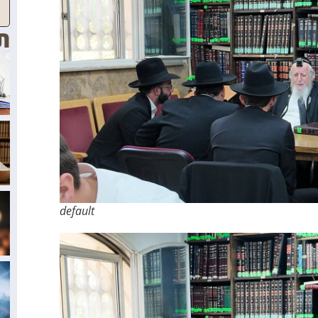
ת
default