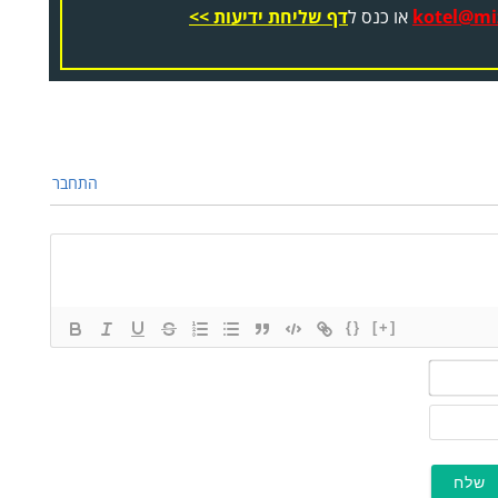
kotel@miz
או כנס ל
דף שליחת ידיעות >>
התחבר
{}
[+]
שם*
מייל