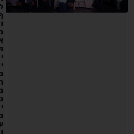
ל
ף
ו
מ
א
ת
י
י
ם
ר
ב
נ
י
ם
ע
ו