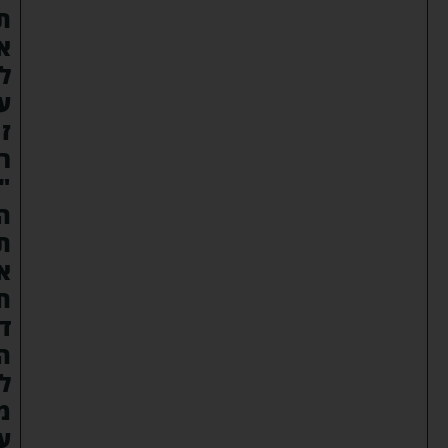
ת
א
ל
ע
ז
ר
"
ה
ת
א
ח
ד
ה
ל
מ
ע