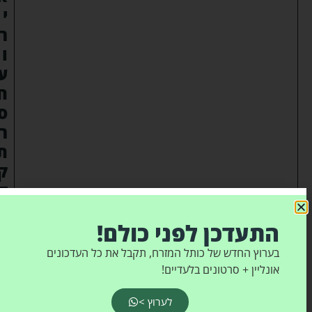
י
ר
ו
ע
ח
ס
ר
ת
ק
ד
י
ם
התעדכן לפני כולם!
א
בערוץ החדש של כותל המזרח, תקבל את כל העדכונים
ל
אונליין + סרטונים בלעדיים!
ח
נ
ן
לערוץ >
ד