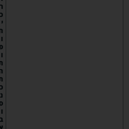
ר
כ
י
ח
ו
פ
ו
ת
ה
ת
כ
נ
ס
ו
ב
א