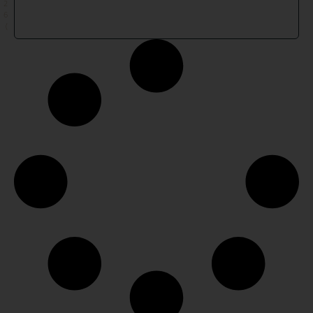
2
6
)