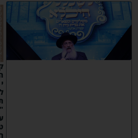
ל
ש
כ
ל
ל
ה
י
כ
ל
א
:
ק
ה
י
ל
ת
"
ע
ט
ר