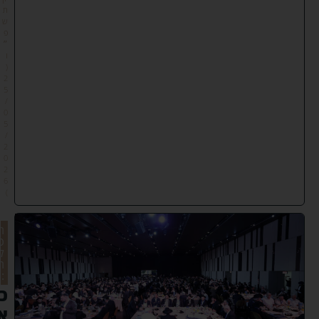
ת
ש
פ
״
ו
(
2
5
/
0
5
/
2
0
2
6
)
ת
כ
ל
ת
:
כ
א