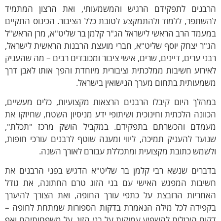
רבנים לתפקידם הרגיש והמשמעותי, ואת הרצון המתמיד
שתפר, ללמוד ולהתמקצע לטובת כלל הציבור. הכינוס התקיים
עמד הרב הראשי לישראל הג"ר קלמן בר שליט"א, מרן הראש"ל
"ר יצחק יוסף שליט"א, חברי מועצת הרבנות הראשית לישראל,
ני ערים, דיינים, שרים, אישי ציבור ומכובדים רבים – מה שהעניק
ירוע חשיבות ממלכתית וציבורית מיוחדת והפך אותו לאבן דרך
מעותית בתחום מערך הנישואין בישראל.
מהלך היום קיבלו הרבנים הרצאות מקצועיות, כלים מעשיים,
וונה הלכתית וחינוכית ושיתופי ידע מניסיון השטח, שחיזקו את
עמדם והכשרתם בתפקידם. במקביל הושק מרכז "תכלת",
ועד להעניק תמיכה, ליווי ומענה שוטף לרבנים עורכי חופות,
שמש כתובת מקצועית ומתכללת עבורם לאורך השנה.
דברים שנשא רבי קלמן בר שליט"א הדגיש בפני הרבנים את
שיבות המפגש האישי עם בני הזוג טרם החתונה, את גודל
אחריות הרובצת על כתפי עורך החופה, ואת הצורך להיערך
קפידה לכל מילה הנאמרת בדקות הספורות שמתחת לחופה –
ות היכולות להשפיע עמוקות על בני הזוג, על משפחותיהם ואף