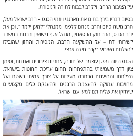
 הציבור הרחב, ולקרב לבבות לתורה ולמסורת.
יום דבריו בירך בחום את מארגני ויוזמי הכנס – הרב ישראל מעל,
ב משה פיזם והרב מנחם קלפמן ממנהלי "למען ילמדו", וכן את
"ר הכנס, הרב חזקיהו סאמין, מנהל אגף נישואין ורבנות במשרד
שירותי דת – על ההשקעה הרבה, המסירות והחזון שהובילו
צלחת האירוע בקנה מידה ארצי.
נס היווה מפגן עוצמה של תורה, אחריות ציבורית ואחדות, וסימן
יון דרך משמעותי בהתפתחות תחום עריכת החופות בישראל.
צלחתו וההיענות הרחבה מעידות על צורך אמיתי בשטח ועל
חויבות עמוקה להעצמת הרבנים ולהענקת כלים מקצועיים
חזקו את שליחותם למען עם ישראל.