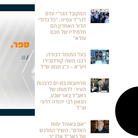
המקובל הגר"י עדס
לגר"ד עטיה: "כל גדולי
הדור האחרון הם
תלמידיו של חכם
עזרא"
בעל התומר דבורה:
רבנו משה קורדובירו
זיע"א – כ"ג תמוז ש"ל
מרחובות בת-ים לרבנות
העיר: לדמותו של
ראב"ד באר שבע,
הגאון רבי יהודה דרעי
זצ"ל
"אם באוהל ימות
האדם": השיר המרגש
של ראב"ד אלג'יר,