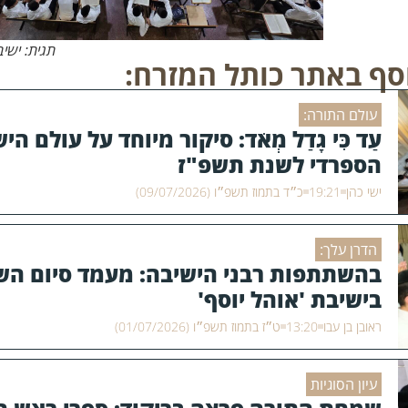
תגית: ישיב
סף באתר כותל המזרח:
עולם התורה:
עַד כִּי גָדַל מְאֹד: סיקור מיוחד על עולם הי
הספרדי לשנת תשפ"ז
ישי כהן
19:21
כ״ד בתמוז תשפ״ו (09/07/2026)
הדרן עלך:
בהשתתפות רבני הישיבה: מעמד סיום הש
בישיבת 'אוהל יוסף'
ראובן בן עבו
13:20
ט״ז בתמוז תשפ״ו (01/07/2026)
עיון הסוגיות