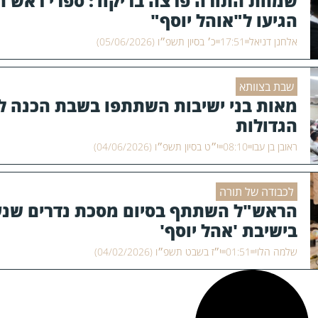
שמחת התורה פרצה בריקוד: ספרי ראש ה
הגיעו ל"אוהל יוסף"
אלחנן דניאל
17:51
כ׳ בסיון תשפ״ו (05/06/2026)
שבת בצוותא
מאות בני ישיבות השתתפו בשבת הכנה ל
הגדולות
ראובן בן עבו
08:10
י״ט בסיון תשפ״ו (04/06/2026)
לכבודה של תורה
הראש"ל השתתף בסיום מסכת נדרים שנע
בישיבת 'אהל יוסף'
שלמה הלוי
01:51
י״ז בשבט תשפ״ו (04/02/2026)