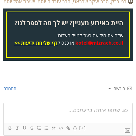
בני ברק
,
הרב יעקב שרבאני
,
הרב עובדיה יוסף
,
ישיבת אהל יוסף
היית באירוע מעניין? יש לך מה לספר לנו?
שלח את הידיעה כעת למייל האדום:
kotel@mizrach.co.il
או כנס ל
דף שליחת ידיעות >>
הירשם
התחבר
{}
[+]