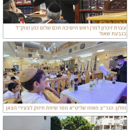
צרת זיכרון למרן ראש הישיבה חכם שלום כהן זצוק"ל
גבעת שאול
ולון: הגר"צ מאזוז שליט"א מסר שיחת חיזוק לצעירי הצאן