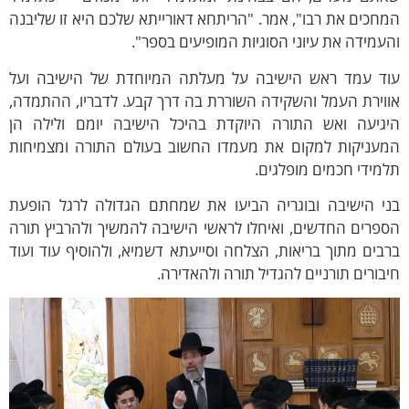
חכים את רבו", אמר. "הריתחא דאורייתא שלכם היא זו שליבנה
עמידה את עיוני הסוגיות המופיעים בספר".
וד עמד ראש הישיבה על מעלתה המיוחדת של הישיבה ועל
וירת העמל והשקידה השוררת בה דרך קבע. לדבריו, ההתמדה,
יגיעה ואש התורה היוקדת בהיכל הישיבה יומם ולילה הן
מעניקות למקום את מעמדו החשוב בעולם התורה ומצמיחות
מידי חכמים מופלגים.
ני הישיבה ובוגריה הביעו את שמחתם הגדולה לרגל הופעת
פרים החדשים, ואיחלו לראשי הישיבה להמשיך ולהרביץ תורה
בים מתוך בריאות, הצלחה וסייעתא דשמיא, ולהוסיף עוד ועוד
בורים תורניים להגדיל תורה ולהאדירה.