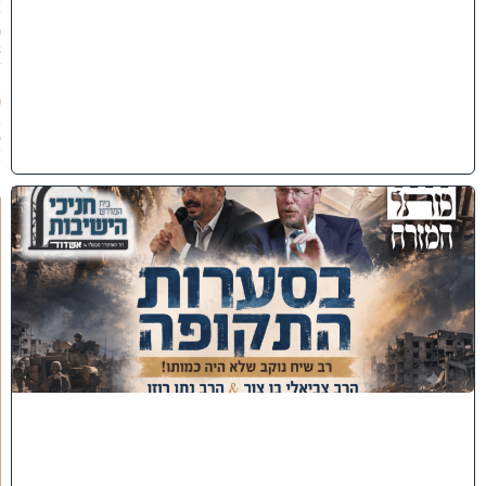
/
0
8
/
2
0
2
6
)
כ
נ
ס
'
ב
ס
ע
ר
ו
ת
ה
ת
ק
ו
פ
ה