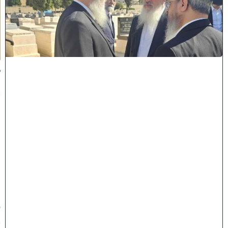
ל
מ
ל
כ
ו
ת
:
ב
נ
י
מ
ר
ן
ה
ג
ר
"
ע
י