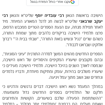
עקבו אחרי כותל המזרח בגוגל
ישיבה בראשות הגאון
רבי עובדיה יוסף
שליט"א והגאון
רבי
עקב שרבאני
שליט"א לבשה חג לרגל המאורע המיוחד. מיד
אחר תפילת מנחה, עם הגעת הספרים הטריים ממכבש הדפוס,
רצו תלמידי הישיבה בריקודים נלהבים מתוך שמחת התורה,
הם שרים "נגיל ונשיש בזאת התורה", "שבתי בבית ה'" ו"ברוך
וקינו שבראנו לכבודו".
פרים החדשים מהווים המשך לסדרה התורנית "עיוני הסוגיות",
בהם מקובצים שיעוריו המקיפים והיסודיים של ראש הישיבה,
מסרו לאורך השנים בהיכל הישיבה. תלמידי הישיבה מעידים כי
עוריו משלבים בהירות, עומק ומתיקות מיוחדת, ודבריו נלמדים
חזרים שוב ושוב מתוך עמל ויגיעה.
מהלך המעמד נשא ראש הישיבה דברים נרגשים והדגיש כי
לקם של התלמידים בספרים החדשים גדול ומשמעותי.
ההשתתפות הפעילה שלכם בשיעורים, הקושיות והתירוצים
אתם מעלים, הם בבחינת 'ומתלמידי יותר מכולם' – כתלמיד