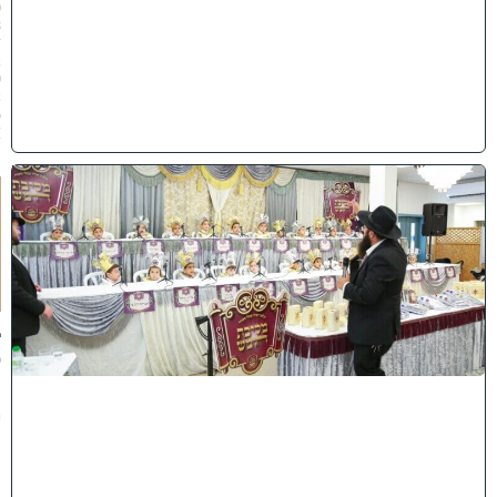
0
8
/
2
0
2
6
)
ו
ה
ע
ר
ב
נ
א
ב
ס
נ
י
ף
'