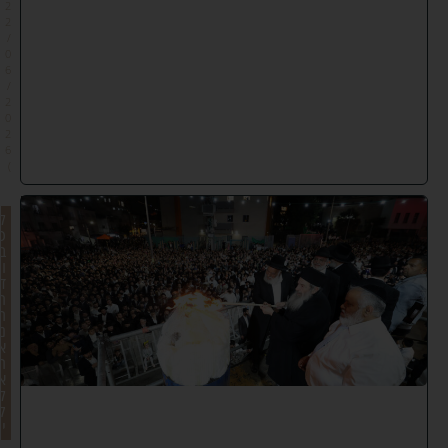
2
2
/
0
6
/
2
0
2
6
)
ל
כ
ב
ו
ד
ה
ת
נ
א
ה
א
ל
ק
י