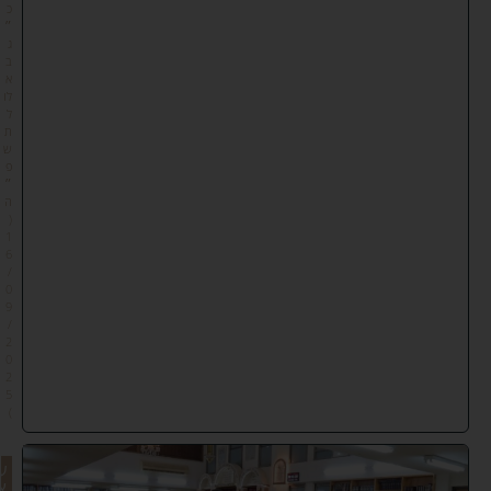
כ
״
ג
ב
א
לו
ל
ת
ש
פ
״
ה
(
1
6
/
0
9
/
2
0
2
5
)
ע
צ