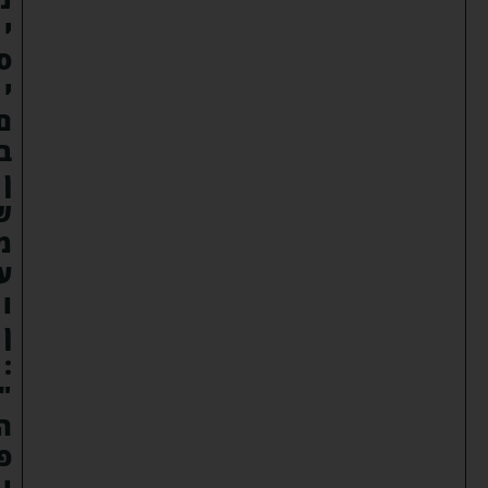
י
ס
י
ם
ב
ן
ש
מ
ע
ו
ן
:
"
ה
פ
ו