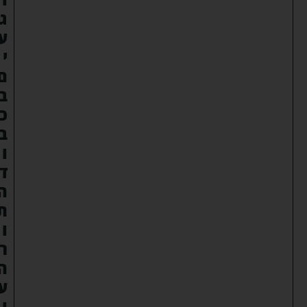
ג
ע
י
ם
ב
כ
ב
ו
ד
ה
ת
ו
ר
ה
ע
ו