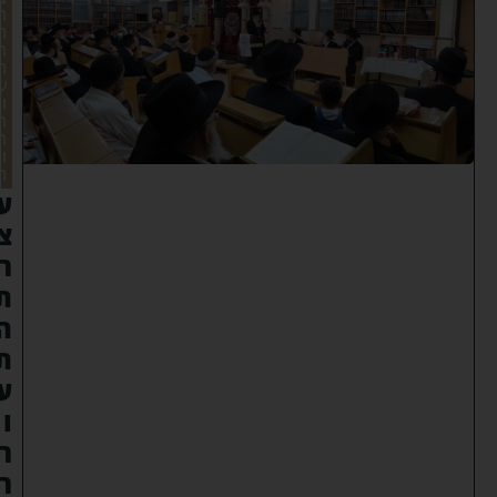
ר
ת
ה
ת
ע
ו
ר
ר
ו
ת
ע
צ
ר
ת
ה
ת
ע
ו
ר
ר