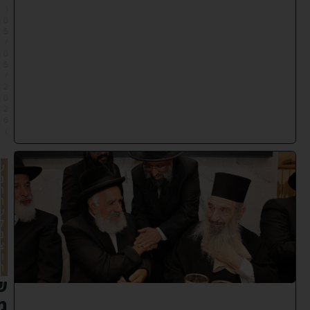
(
0
5
/
0
5
/
2
0
2
6
)
ש
מ
ח
ה
ש
ל
מ
צ
ו
ה
ש
מ