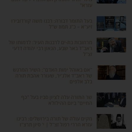
עזרא"
בעל התומר דבורה: רבנו משה קורדובירו
זיע"א – כ"ג תמוז ש"ל
מרחובות בת-ים לרבנות העיר: לדמותו של
ראב"ד באר שבע, הגאון רבי יהודה דרעי
זצ"ל
"אם באוהל ימות האדם": השיר המרגש
של ראב"ד אלג'יר, שעורר אהבת תורה
בלב אלפים
שר התורה עלה לציון סביו בעל "כף
החיים" ביום ההילולא
מקים עולה של תורה בירושלים: רבינו
עזרא הררי רפול זצ"ל | י' סיון תרצ"ו