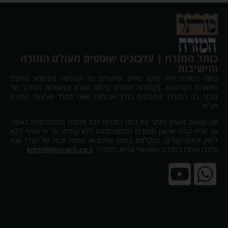
כותל המזרח | עדכונים שוטפים מעולם התורה
והישיבות
כותל המזרח הוא מוקד מידע וסיקורים על הנעשה והנשמע בהיכלי
הישיבות הקדושות, בקהילות הקודש ברחבי הארץ ובמוסדות החינוך של
ציבור בני התורה, ההולכים בדרך אבותינו גאוני ספרד וארצות המזרח
זיע"א.
אנו עושים מאמץ לאתר את בעלי הזכויות לכל תמונה המתפרסמת באתר,
אך עדיין קורה שישנן תמונות המתפרסמות ללא קרדיט על פי סעיף 27א
לחוק זכויות יוצרים. נתקלתם בתוכן שלכם או שמפר זכות של יוצר? אנא
עדכנו אותנו בהקדם האפשרי ונדאג להסירו:
kotel@mizrach.co.il