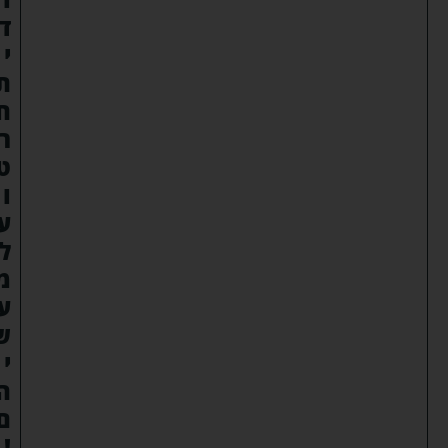
ד
י
ת
ח
ר
ט
ו
ע
ל
מ
ע
ש
י
ה
ם
!