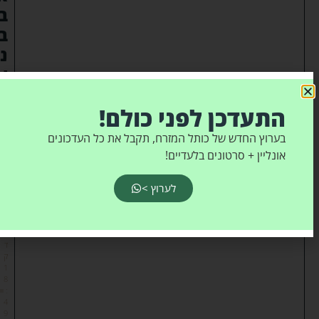
ב
ב
נ
י
ב
ר
התעדכן לפני כולם!
ק
בערוץ החדש של כותל המזרח, תקבל את כל העדכונים
אונליין + סרטונים בלעדיים!
א
רי
א
לערוץ >
ל
כ
ה
ן
צ
ד
ק
1
8
:
4
9