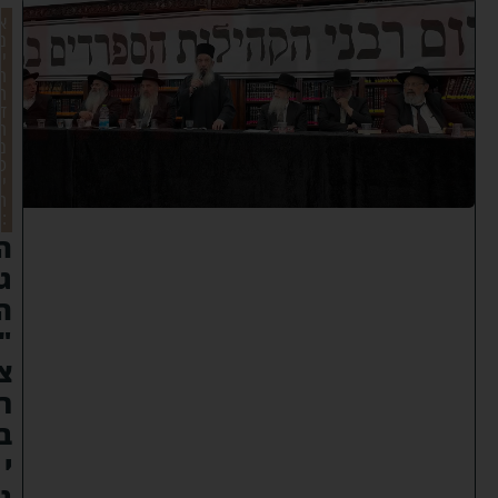
א
מ
י
ר
ה
ד
ר
מ
ט
י
ת
:
ה
ג
ה
"
צ
ר
ב
י
נ