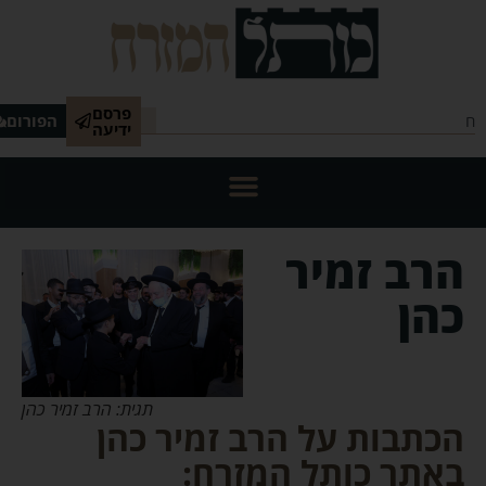
פרסם
הפורום
ידיעה
הרב זמיר
כהן
תגית: הרב זמיר כהן
הכתבות על הרב זמיר כהן
באתר כותל המזרח: