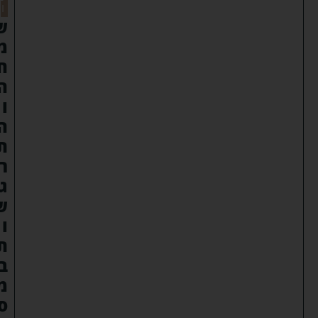
ו
ש
מ
ח
ה
ו
ה
ת
ר
ג
ש
ו
ת
ב
מ
ס