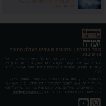
חדש: בית הוראה לשאלות בנושאי
בריאות הנפש
כותל המזרח | עדכונים שוטפים מעולם התורה
והישיבות
כותל המזרח הוא מוקד מידע וסיקורים על הנעשה והנשמע בהיכלי
הישיבות הקדושות, בקהילות הקודש ברחבי הארץ ובמוסדות החינוך של
ציבור בני התורה, ההולכים בדרך אבותינו גאוני ספרד וארצות המזרח
זיע"א.
אנו עושים מאמץ לאתר את בעלי הזכויות לכל תמונה המתפרסמת באתר,
אך עדיין קורה שישנן תמונות המתפרסמות ללא קרדיט על פי סעיף 27א
לחוק זכויות יוצרים. נתקלתם בתוכן שלכם או שמפר זכות של יוצר? אנא
עדכנו אותנו בהקדם האפשרי ונדאג להסירו:
kotel@mizrach.co.il