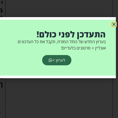
י
מ
נ
ח
ם
התעדכן לפני כולם!
ב
בערוץ החדש של כותל המזרח, תקבל את כל העדכונים
א
אונליין + סרטונים בלעדיים!
ח
י
לערוץ >
ס
מ
ך
א
ב
ר
ה
ם
ב
ר