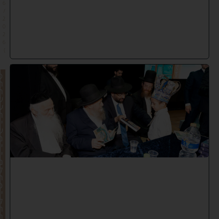
6
/
2
0
2
6
)
פ
ת
ח
ש
ע
ר
י
ש
מ
י
י
ם
ל
ת
פ
י
ל
ת
נ