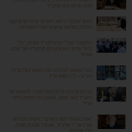
חכם שלום כהן זצוק"ל
ראש ישיבת 'כיסא רחמים' עלה לציון זקנו
הגדול במלאת שישים שנה לפטירתו
המקובל הגר"י עדס לגר"ד עטיה: "כל
גדולי הדור האחרון הם תלמידיו של חכם
עזרא"
בעל התומר דבורה: רבנו משה קורדובירו
זיע"א – כ"ג תמוז ש"ל
מרחובות בת-ים לרבנות העיר: לדמותו של
ראב"ד באר שבע, הגאון רבי יהודה דרעי
זצ"ל
"אם באוהל ימות האדם": השיר המרגש
של ראב"ד אלג'יר, שעורר אהבת תורה
בלב אלפים