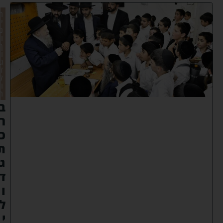
ח
י
נ
ו
ך
ו
ג
ד
ל
ו
ת
ב
ר
כ
ת
ג
ד
ו
ל
י