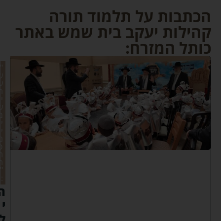
הכתבות על תלמוד תורה
קהילות יעקב בית שמש באתר
כותל המזרח:
"
ש
ע
ר
י
ש
מ
י
י
ם
פ
ת
ח
"
:
ה
י
ל