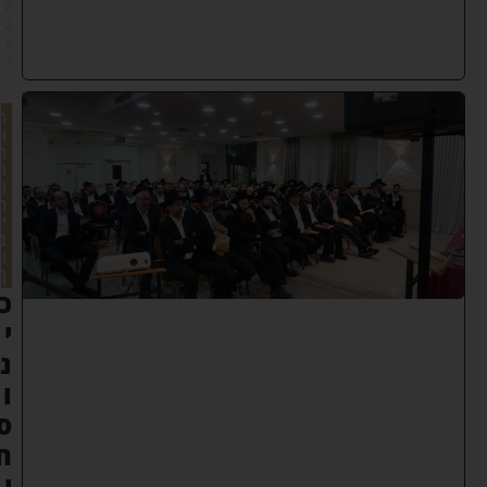
0
2
5
)
ת
ו
ר
ה
ו
ח
י
נ
ו
ך
כ
י
נ
ו
ס
ח
י