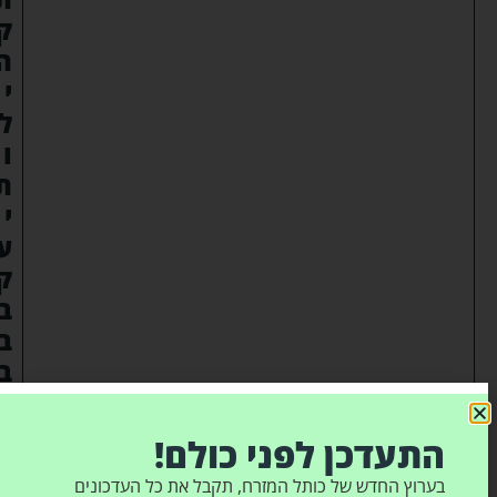
ק
ה
י
ל
ו
ת
י
ע
ק
ב
ב
ב
י
ת
התעדכן לפני כולם!
ש
בערוץ החדש של כותל המזרח, תקבל את כל העדכונים
מ