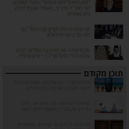
"אם באוהל ימות האדם": השיר המרגש
של ראב"ד אלג'יר, שעורר אהבת תורה
בלב אלפים
שר התורה עלה לציון סביו בעל "כף
החיים" ביום ההילולא
מקים עולה של תורה בירושלים: רבינו
עזרא הררי רפול זצ"ל | י' סיון תרצ"ו
תוכן מקודם
חידוש מרנין לקראת סוף הזמן: מערכת
דיווח חכמה לישיבות בין הזמנים
מהצעד הראשון ועד ההוצאה לאור:
מדריך מקוצר להגשמת חלום הספר
מרכז א.י.ל.ן מציע: קורסים מותאמים