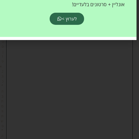
אונליין + סרטונים בלעדיים!
ש
י
לערוץ >
ה
ו
ד
ה
ג
פ
ן
1
9
:
2
3
כ
״
ה
ב
ת
מ
וז
ת
ש
פ
״
ה