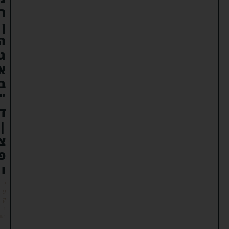
ר
ן
ה
ג
א
ב
"
ד
|
צ
פ
ו
י
ע
ק
ב
מ
ו