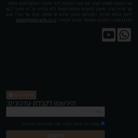
אנו עושים מאמץ לאתר את בעלי הזכויות לכל תמונה המתפרסמת באתר,
אך עדיין קורה שישנן תמונות המתפרסמות ללא קרדיט על פי סעיף 27א
לחוק זכויות יוצרים. נתקלתם בתוכן שלכם או שמפר זכות של יוצר? אנא
עדכנו אותנו בהקדם האפשרי ונדאג להסירו:
kotel@mizrach.co.il
שליחת ידיעות
הירשמו לקבלת עדכונים:
מאשר דיוור מכותל המזרח. אוכל תמיד להסיר את עצמי.
הירשם