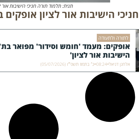
תגית: תלמוד תורה חניכי הישיבות אור ל
יכי הישיבות אור לציון אופקים 
לתורה ולתעודה
אופקים: מעמד 'חומש וסידור' מפואר בת"
הישיבות אור לציון'
אלחנן דניאל
08:24
כ׳ בתמוז תשפ״ו (05/07/2026)