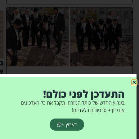
מ
ע
מ
ד
מ
ר
ג
ש
:
ב
א
ו
פ
התעדכן לפני כולם!
ק
בערוץ החדש של כותל המזרח, תקבל את כל העדכונים
י
אונליין + סרטונים בלעדיים!
ם
ה
לערוץ >
ו