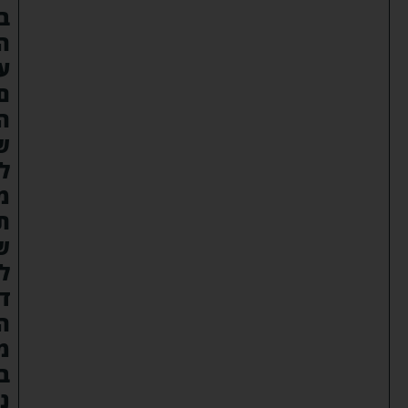
ב
ה
ע
ם
ה
ש
ל
מ
ת
ש
ל
ד
ה
מ
ב
נ