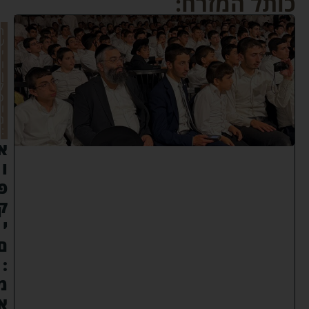
כותל המזרח:
ר
ע
י
ו
ן
ק
ס
ו
ם
:
א
ו
פ
ק
י
ם
:
מ
א