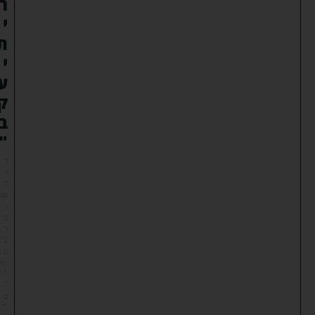
ר
י
ת
י
ע
ק
ב
"
ד
ו
ד
ס
ו
פ
ר
2
0
:
1
7
ט
״