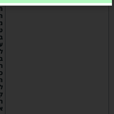
נ
ח
ה
מ
ט
ב
ע
ל
ב
ר
כ
ה
ל
ק
ר
א