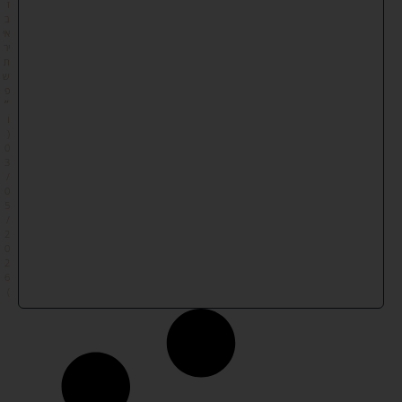
ז
ב
אי
יר
ת
ש
פ
״
ו
(
0
3
/
0
5
/
2
0
2
6
)