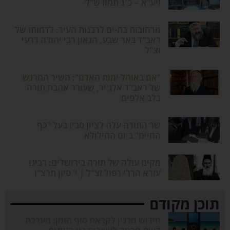
זיע"א – כ"ג תמוז ש"ל
מרחובות בת-ים לרבנות העיר: לדמותו של
ראב"ד באר שבע, הגאון רבי יהודה דרעי
זצ"ל
"אם באוהל ימות האדם": השיר המרגש
של ראב"ד אלג'יר, שעורר אהבת תורה
בלב אלפים
שר התורה עלה לציון סביו בעל "כף
החיים" ביום ההילולא
מקים עולה של תורה בירושלים: רבינו
עזרא הררי רפול זצ"ל | י' סיון תרצ"ו
תוכן מקודם
חידוש מרנין לקראת סוף הזמן: מערכת