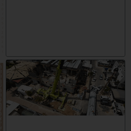
3
0
/
0
5
/
2
0
2
6
)
ח
ז
ו
ן
ש
ה
ו
פ
ך
ל
מ
צ
י
א