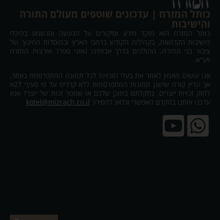
כותל המזרח | עדכונים שוטפים מעולם התורה
והישיבות
כותל המזרח הוא מוקד מידע וסיקורים על הנעשה והנשמע בהיכלי
הישיבות הקדושות, בקהילות הקודש ברחבי הארץ ובמוסדות החינוך של
ציבור בני התורה, ההולכים בדרך אבותינו גאוני ספרד וארצות המזרח
זיע"א.
אנו עושים מאמץ לאתר את בעלי הזכויות לכל תמונה המתפרסמת באתר,
אך עדיין קורה שישנן תמונות המתפרסמות ללא קרדיט על פי סעיף 27א
לחוק זכויות יוצרים. נתקלתם בתוכן שלכם או שמפר זכות של יוצר? אנא
עדכנו אותנו בהקדם האפשרי ונדאג להסירו:
kotel@mizrach.co.il