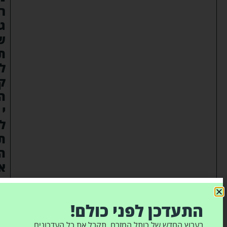
ר
ג
ש
ת
ל
ק
ה
י
ל
ת
ה
א
ב
ר
התעדכן לפני כולם!
כ
י
בערוץ החדש של כותל המזרח, תקבל את כל העדכונים