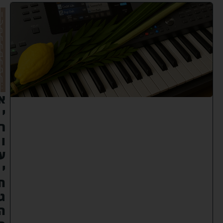
ו
ש
מ
ח
ת
ב
ח
ג
ך
:
א
י
ר
ו
ע
י
ח
ג
ה