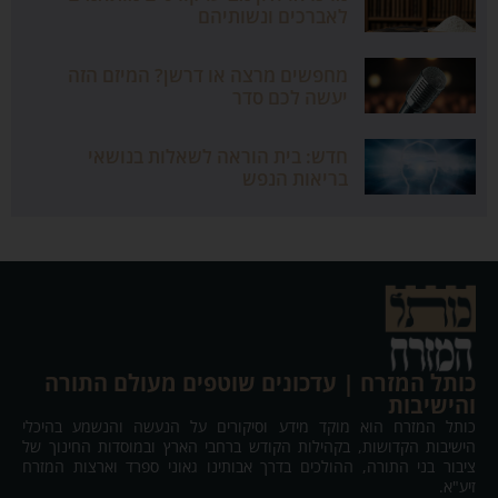
לאברכים ונשותיהם
מחפשים מרצה או דרשן? המיזם הזה
יעשה לכם סדר
חדש: בית הוראה לשאלות בנושאי
בריאות הנפש
כותל המזרח | עדכונים שוטפים מעולם התורה
והישיבות
כותל המזרח הוא מוקד מידע וסיקורים על הנעשה והנשמע בהיכלי
הישיבות הקדושות, בקהילות הקודש ברחבי הארץ ובמוסדות החינוך של
ציבור בני התורה, ההולכים בדרך אבותינו גאוני ספרד וארצות המזרח
זיע"א.