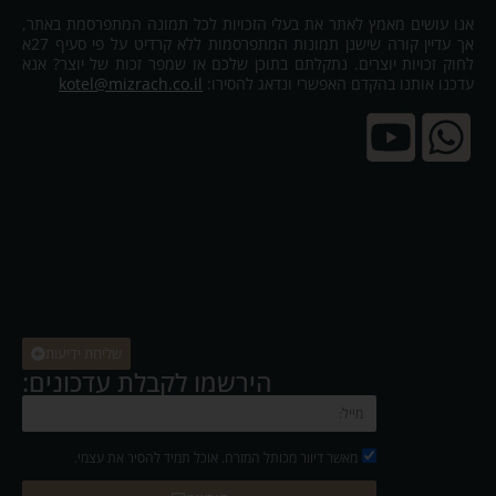
אנו עושים מאמץ לאתר את בעלי הזכויות לכל תמונה המתפרסמת באתר,
אך עדיין קורה שישנן תמונות המתפרסמות ללא קרדיט על פי סעיף 27א
לחוק זכויות יוצרים. נתקלתם בתוכן שלכם או שמפר זכות של יוצר? אנא
עדכנו אותנו בהקדם האפשרי ונדאג להסירו:
kotel@mizrach.co.il
שליחת ידיעות
הירשמו לקבלת עדכונים:
מאשר דיוור מכותל המזרח. אוכל תמיד להסיר את עצמי.