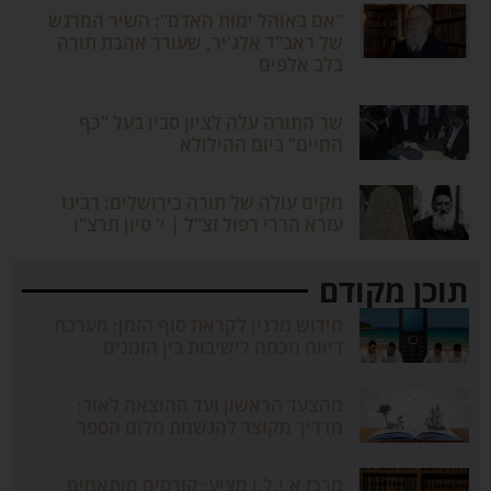
"אם באוהל ימות האדם": השיר המרגש
של ראב"ד אלג'יר, שעורר אהבת תורה
בלב אלפים
שר התורה עלה לציון סביו בעל "כף
החיים" ביום ההילולא
מקים עולה של תורה בירושלים: רבינו
עזרא הררי רפול זצ"ל | י' סיון תרצ"ו
תוכן מקודם
חידוש מרנין לקראת סוף הזמן: מערכת
דיווח חכמה לישיבות בין הזמנים
מהצעד הראשון ועד ההוצאה לאור:
מדריך מקוצר להגשמת חלום הספר
מרכז א.י.ל.ן מציע: קורסים מותאמים