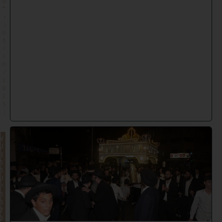
פ
״
ו
(
0
5
/
1
0
/
2
0
2
5
)
א
ש
ו
ר
ר
ש
י
ר
ה
ל
כ