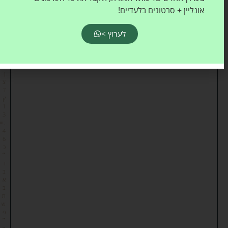
ם
אונליין + סרטונים בלעדיים!
א
לערוץ >
רי
א
ל
כ
ה
ן
צ
ד
ק
1
3
:
4
6
כ
״
ו
ב
א
ב
ת
ש
פ
״