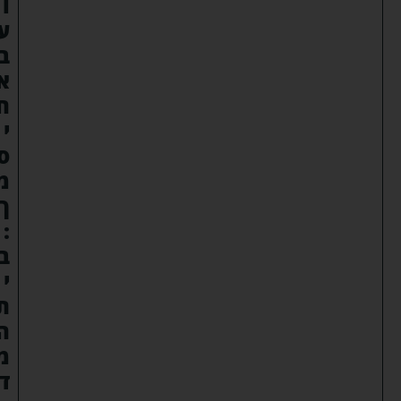
ו
ע
ב
א
ח
י
ס
מ
ך
:
ב
י
ת
ה
מ
ד