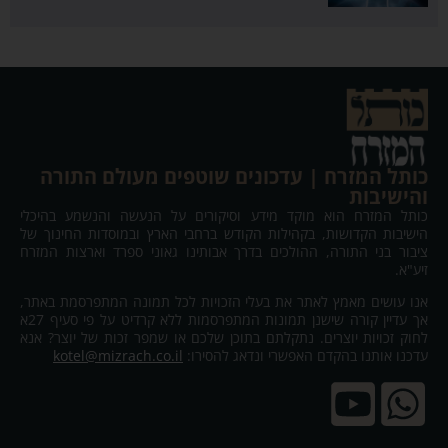
כותל המזרח | עדכונים שוטפים מעולם התורה
והישיבות
כותל המזרח הוא מוקד מידע וסיקורים על הנעשה והנשמע בהיכלי
הישיבות הקדושות, בקהילות הקודש ברחבי הארץ ובמוסדות החינוך של
ציבור בני התורה, ההולכים בדרך אבותינו גאוני ספרד וארצות המזרח
זיע"א.
אנו עושים מאמץ לאתר את בעלי הזכויות לכל תמונה המתפרסמת באתר,
אך עדיין קורה שישנן תמונות המתפרסמות ללא קרדיט על פי סעיף 27א
לחוק זכויות יוצרים. נתקלתם בתוכן שלכם או שמפר זכות של יוצר? אנא
עדכנו אותנו בהקדם האפשרי ונדאג להסירו:
kotel@mizrach.co.il