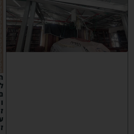
לָ
אָ
רֶ
ץ
חִ
לְּ
ל
וּ
מִ
שְׁ
כַּ
ן
שְׁ
מֶ
ךָ
ה
ל
ם
ו
ז
ע
ז