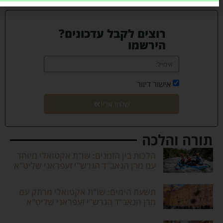
רוצים לקבל עדכונים?
הירשמו
אישור דיוור
שלחו אלי!
תורה והלכה
הלכות בין הזמנים: שו"ת אקטואלי מיוחד
עם מרן הגאב"ד הגרש"י זעפראני שליט"א
תשעת הימים: שו"ת אקטואלי מרתק עם
מרן הגאב"ד הגרש"י זעפראני שליט"א