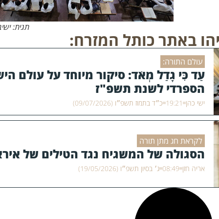
תגית: ישי
הו באתר כותל המזרח:
עולם התורה:
עַד כִּי גָדַל מְאֹד: סיקור מיוחד על עולם הי
הספרדי לשנת תשפ"ז
ישי כהן
19:21
כ״ד בתמוז תשפ״ו (09/07/2026)
לקראת חג מתן תורה
הסגולה של המשגיח נגד הטילים של אירא
אריה חזן
08:49
ג׳ בסיון תשפ״ו (19/05/2026)