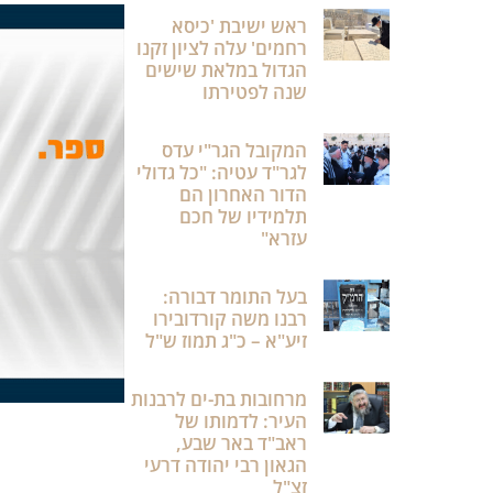
ראש ישיבת 'כיסא
רחמים' עלה לציון זקנו
הגדול במלאת שישים
שנה לפטירתו
המקובל הגר"י עדס
לגר"ד עטיה: "כל גדולי
הדור האחרון הם
תלמידיו של חכם
עזרא"
בעל התומר דבורה:
רבנו משה קורדובירו
זיע"א – כ"ג תמוז ש"ל
מרחובות בת-ים לרבנות
העיר: לדמותו של
ראב"ד באר שבע,
הגאון רבי יהודה דרעי
זצ"ל