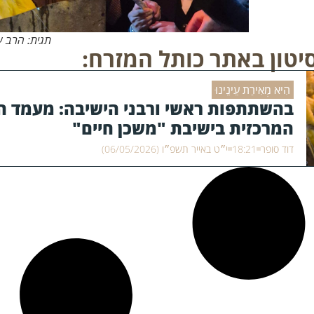
תגית: הרב ע
יטון באתר כותל המזרח:
הִיא מְאִירַת עֵינֵינוּ
בהשתתפות ראשי ורבני הישיבה: מעמד 
המרכזית בישיבת "משכן חיים"
דוד סופר
18:21
י״ט באייר תשפ״ו (06/05/2026)