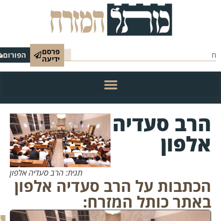
פרסם
הפורום
ידיעה
הרב סעדיה
אלפון
תגית: הרב סעדיה אלפון
הכתבות על הרב סעדיה אלפון
באתר כותל המזרח: