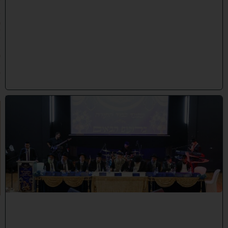
1
/
0
7
/
2
0
2
6
)
י
ב
נ
ה
ו
ח
כ
מ
י
ה
:
מ
ר