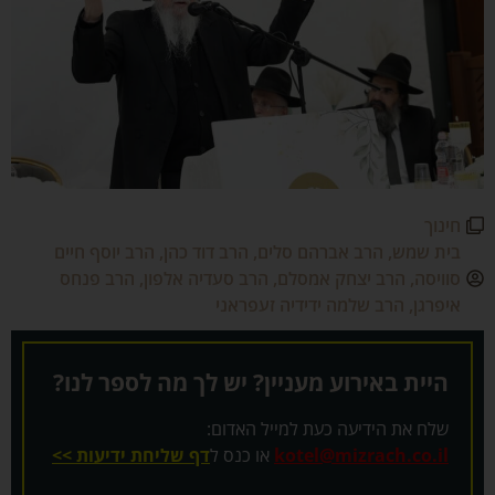
חינוך
בית שמש
,
הרב אברהם סלים
,
הרב דוד כהן
,
הרב יוסף חיים
סוויסה
,
הרב יצחק אמסלם
,
הרב סעדיה אלפון
,
הרב פנחס
איפרגן
,
הרב שלמה ידידיה זעפראני
היית באירוע מעניין? יש לך מה לספר לנו?
שלח את הידיעה כעת למייל האדום:
kotel@mizrach.co.il
או כנס ל
דף שליחת ידיעות >>