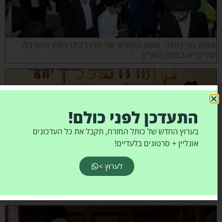
מת מה נהדר: מסע הקודש של מרן רבינו ראש הישיבה
ליט"א בצפון הארץ
התעדכן לפני כולם!
בערוץ החדש של כותל המזרח, תקבל את כל העדכונים
אונליין + סרטונים בלעדיים!
לערוץ >
יגוד עמלי תורה נערך למכירות ענק מסובסדות בפריסה
רצית