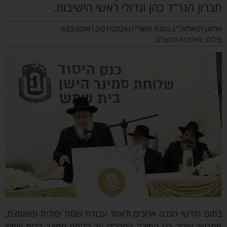
ברון הגר"ד כהן וגדולי ראשי הישיבות.
חנן דניאל
כ״ג בטבת תשפ״ו (12/01/2026)
23:50
לום: באדיבות המצלם
ום חודשי הכנה ארוכים ולאחר עבודת שטח יסודית ומאומצת,
תבשר ציבור בני התורה הספרדי על הקמת סמינר בבית שמש