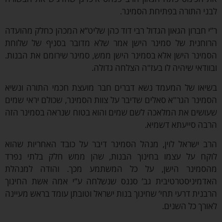
ני התורה בפתיחת הסמינר.
י חברון הגאון הגדול רבי דוד כהן שליט”א המכהן כחלק מהועדה
רוחנית של סמינר הישן אמר שלא מדובר בסניף של שלוחת
מינר הישן אלא בסמינר הישן ממש, סמינר שירומם את הבנות.
וודאי שיהיה לו בעז"ה הצלחה גדולה.
שיאו של המעמד נשא דברים חבר מועצת חכמי התורה ונשיא
מינר הגר"א סאלים שדיבר על צוות הסמינר, שכולם יראי שמים
עושים את המלאכה לשם שמים והוא בטוח שנראה בסמינר הזה
רבה סייעתא דשמיא.
רב ישראל לוין, מנהל הסמינר דיבר על כובד האחריות שהוא
וקח על עצמו בחינוך הבנות, שהן ממש חלק בלתי נפרד
הסמינר הישן, על כל המשתמע מכך. והודה למנהלת
אדמיניסטרטיבית גב’ סננס שנשלחה ע”י אמה אשת החינוך
בנית דרעי תחי’ שחינוך בנות ישראל וטובתן עומד בראש מעיינה
ורך כל השנים.