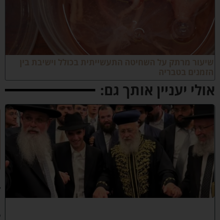
יעור מרתק על השחיטה התעשייתית בכולל וישיבת בין
זמנים בטבריה
ולי יעניין אותך גם:
ק
וֹ
ל
חָ
תָ
ן
:
ג
ד
ו
ל