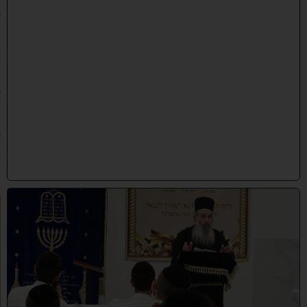
ש
פ
״
ו
(
3
1
/
0
7
/
2
0
2
6
)
ח
י
ז
ו
ק
ו
ה
ת
ע
ו