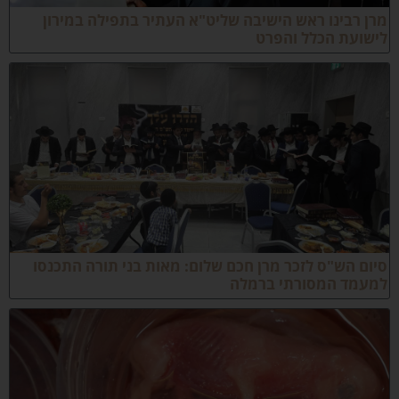
רן רבינו ראש הישיבה שליט"א העתיר בתפילה במירון
ישועת הכלל והפרט
יום הש"ס לזכר מרן חכם שלום: מאות בני תורה התכנסו
מעמד המסורתי ברמלה