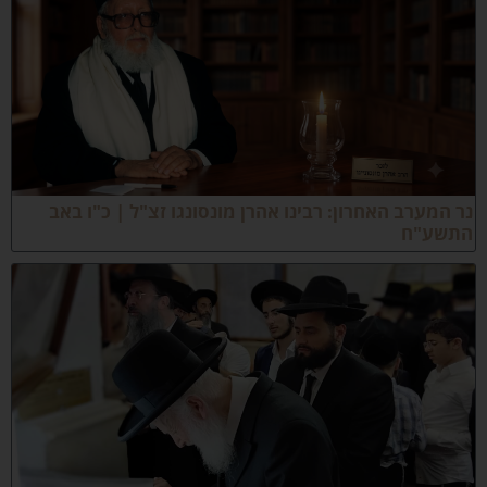
ר המערב האחרון: רבינו אהרן מונסונגו זצ"ל | כ"ו באב
תשע"ח