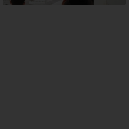
ר
ר
ו
ת
ה
ג
ר
"
נ
ב
ן
ש
מ
ע
ו
ן
נ