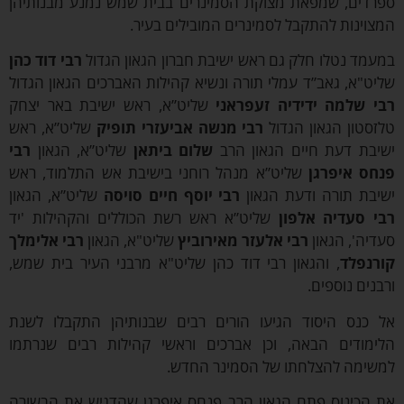
פרדים, שמפאת מצוקת הסמינרים בבית שמש נמנע מבנותיהן
צוינות להתקבל לסמינרים המובילים בעיר.
עמד נטלו חלק גם ראש ישיבת חברון הגאון הגדול
רבי דוד כהן
יט"א, גאב”ד עמלי תורה ונשיא קהילות האברכים הגאון הגדול
בי שלמה ידידיה זעפראני
שליט”א, ראש ישיבת באר יצחק
זסטון הגאון הגדול
רבי מנשה אביעזרי תופיק
שליט”א, ראש
שיבת דעת חיים הגאון הרב
שלום ביתאן
שליט”א, הגאון
רבי
נחס איפרגן
שליט”א מנהל רוחני בישיבת אש התלמוד, ראש
שיבת תורה ודעת הגאון
רבי יוסף חיים סויסה
שליט”א, הגאון
בי סעדיה אלפון
שליט”א ראש רשת הכוללים והקהילות 'יד
דיה', הגאון
רבי אלעזר מאירוביץ
שליט"א, הגאון
רבי אלימלך
ורנפלד
, והגאון רבי דוד כהן שליט"א מרבני העיר בית שמש,
בנים נוספים.
ל כנס היסוד הגיעו הורים רבים שבנותיהן התקבלו לשנת
לימודים הבאה, וכן אברכים וראשי קהילות רבים שנרתמו
משימה להצלחתו של הסמינר החדש.
ת הכינוס פתח הגאון הרב פנחס איפרגן שהדגיש את הבשורה