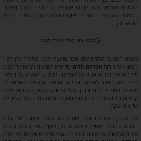
שלוחת הסמינר הישן לבנות אברכים ובני תורה מקרב הציבור
ספרדי, בהנהלת הסמינר הישן ובראשם מנהל הסמינר הרה”ג
ראל לוין.
עקבו אחרי כותל המזרח בגוגל
נשיא הסמינר החדש יכהן חבר מועצת חכמי התורה מרן רה"י
און הגדול
רבי אברהם סלים
שליט”א, שניאות לקחת על עצמו
 התווית דרכו הרוחנית של הסמינר. השבוע, התקיים ברוב פאר
הדר כנס היסוד לסמינר החדש. הכינוס התקיים באולמי 'יד
דיה' במעמד מרנן ורבנן גדולי התורה וראשי הישיבות, נציגי
ילות בני התורה בעיר בית שמש, ומנהלות בתי הספר האזוריים
 בית יעקב.
ת שולחן המזרח בכנס היסוד כיבדו סלתה ושמנה של עולם
ורה – גדולי ראשי הישיבות שבדור, שאף נשאו דברים בכינוס
ודות הבשורה החשובה והאדירה עבור אלפי משפחות בני תורה