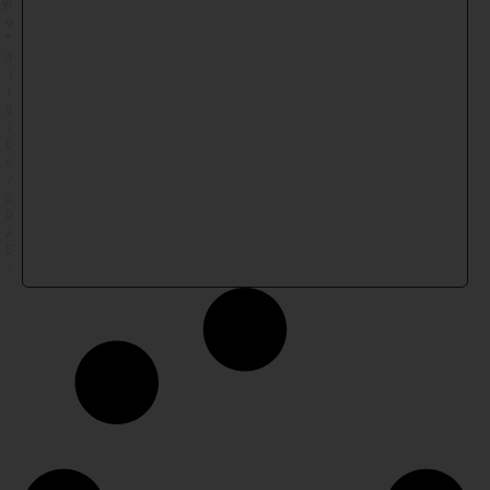
ש
פ
״
ה
(
1
8
/
0
6
/
2
0
2
5
)