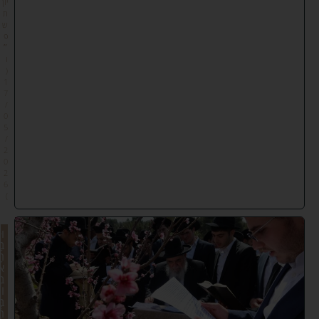
יון
ת
ש
פ
״
ו
(
1
7
/
0
5
/
2
0
2
6
)
וּ
בָ
רָ
א
ב
וֹ
בְּ
רִ