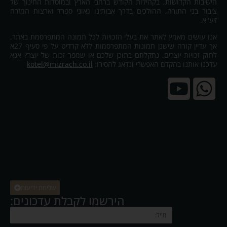
הישיבות הקדושות, בקהילות הקודש ברחבי הארץ ובמוסדות החינוך של
ציבור בני התורה, ההולכים בדרך אבותינו גאוני ספרד וארצות המזרח
זיע"א.
אנו עושים מאמץ לאתר את בעלי הזכויות לכל תמונה המתפרסמת באתר,
אך עדיין קורה שישנן תמונות המתפרסמות ללא קרדיט על פי סעיף 27א
לחוק זכויות יוצרים. נתקלתם בתוכן שלכם או שמפר זכות של יוצר? אנא
עדכנו אותנו בהקדם האפשרי ונדאג להסירו:
kotel@mizrach.co.il
שליחת ידיעות
הירשמו לקבלת עדכונים: