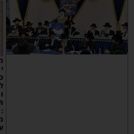
וַ
יִּ
בֶ
ן
הֵ
י
כָ
ל
וֹ
ת
:
ה
י
כ
ל
ו
ת
:
מ
ע