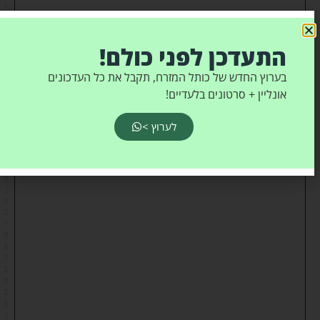
1
9
:
1
התעדכן לפני כולם!
8
י
בערוץ החדש של כותל המזרח, תקבל את כל העדכונים
״
ג
אונליין + סרטונים בלעדיים!
ב
א
ב
לערוץ >
ת
ש
פ
״
ה
(
0
7
/
0
8
/
2
0
2
5
)