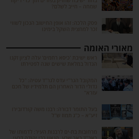
בחור ישיבה שהזיק בפורים תוך כדי ריקוד
שמחה – חייב לשלם?
פסק הלכה: זהו אופן החישוב הנכון לשווי
זכר למחצית השקל בימינו
מאורי האומה
ראש ישיבת 'כיסא רחמים' עלה לציון זקנו
הגדול במלאת שישים שנה לפטירתו
המקובל הגר"י עדס לגר"ד עטיה: "כל
גדולי הדור האחרון הם תלמידיו של חכם
עזרא"
בעל התומר דבורה: רבנו משה קורדובירו
זיע"א – כ"ג תמוז ש"ל
מרחובות בת-ים לרבנות העיר: לדמותו של
ראב"ד באר שבע, הגאון רבי יהודה דרעי