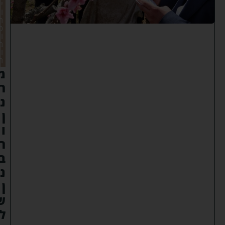
י
וֹ
ת
ט
וֹ
ב
וֹ
ת
מ
ר
נ
ן
ו
ר
ב
נ
ן
ש
ל