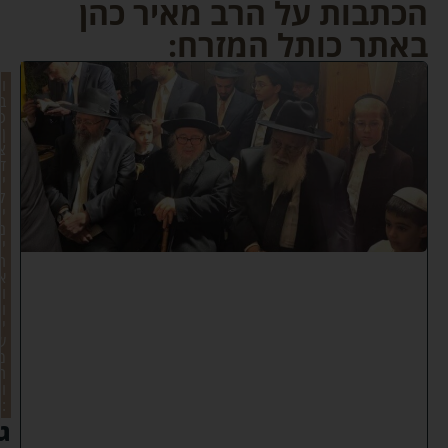
הכתבות על הרב מאיר כהן
באתר כותל המזרח:
ו
ב
כ
ן
צ
ד
י
ק
י
ם
י
ר
א
ו
ו
י
ש
מ
ח
ו
:
ג