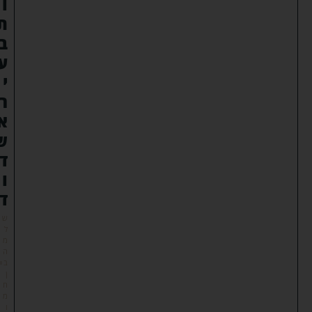
ו
ת
ב
ע
י
ר
א
ש
ד
ו
ד
ש
ל
מ
ה
ב
ן
ח
מ
ו