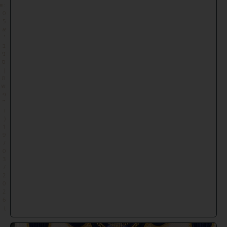
:
0
5
א
׳
ב
ני
ס
ן
ת
ש
פ
״
ו
(
1
9
/
0
3
/
2
0
2
6
)