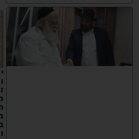
ל
א
ו
ר
ה
מ
ל
ח
מ
ה
:
י
ו
ז
מ
ה
מ
ב
ו