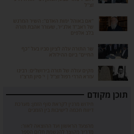
זצ"ל
"אם באוהל ימות האדם": השיר המרגש
של ראב"ד אלג'יר, שעורר אהבת תורה
בלב אלפים
שר התורה עלה לציון סביו בעל "כף
החיים" ביום ההילולא
מקים עולה של תורה בירושלים: רבינו
עזרא הררי רפול זצ"ל | י' סיון תרצ"ו
תוכן מקודם
חידוש מרנין לקראת סוף הזמן: מערכת
דיווח חכמה לישיבות בין הזמנים
מהצעד הראשון ועד ההוצאה לאור:
מדריך מקוצר להגשמת חלום הספר