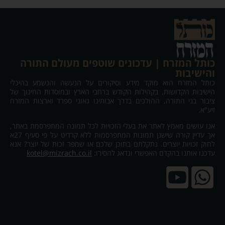
כותל המזרח | עדכונים שוטפים מעולם התורה
והישיבות
כותל המזרח הוא מוקד מידע וסיקורים על הנעשה והנשמע בהיכלי
הישיבות הקדושות, בקהילות הקודש ברחבי הארץ ובמוסדות החינוך של
ציבור בני התורה, ההולכים בדרך אבותינו גאוני ספרד וארצות המזרח
זיע"א.
אנו עושים מאמץ לאתר את בעלי הזכויות לכל תמונה המתפרסמת באתר,
אך עדיין קורה שישנן תמונות המתפרסמות ללא קרדיט על פי סעיף 27א
לחוק זכויות יוצרים. נתקלתם בתוכן שלכם או שמפר זכות של יוצר? אנא
עדכנו אותנו בהקדם האפשרי ונדאג להסירו:
kotel@mizrach.co.il