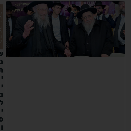
מ
ע
מ
ד
מ
ר
ג
ש
:
ש
נ
ת
י
י
ם
ל
י
ס
ו