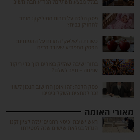
בגלל מבצע משתלם? הגר"ע חבה משיב
פסק הלכה על בובות הסיליקון: מותר
להחזיק בבית?
כשרות ה'שלאק' המרוח על התפוחים:
הפסק המפתיע שעורר הדים
בחור ישיבה שהזיק בפורים תוך כדי ריקוד
שמחה – חייב לשלם?
פסק הלכה: זהו אופן החישוב הנכון לשווי
זכר למחצית השקל בימינו
מאורי האומה
ראש ישיבת 'כיסא רחמים' עלה לציון זקנו
הגדול במלאת שישים שנה לפטירתו