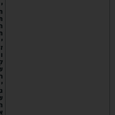
י
ח
ת
ה
ח
י
ז
ו
ק
ש
ר
י
ג
ש
ה
א