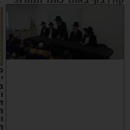
ה
כ
נ
ה
ל
מ
ת
ן
ת
ו
ר
ה
כ
י
ב
ו
ד
ה
ו
ר