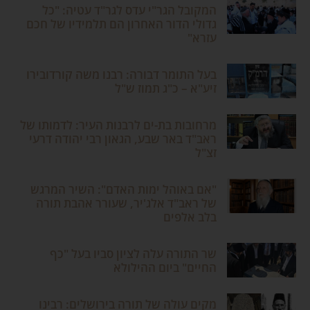
המקובל הגר"י עדס לגר"ד עטיה: "כל
גדולי הדור האחרון הם תלמידיו של חכם
עזרא"
בעל התומר דבורה: רבנו משה קורדובירו
זיע"א – כ"ג תמוז ש"ל
מרחובות בת-ים לרבנות העיר: לדמותו של
ראב"ד באר שבע, הגאון רבי יהודה דרעי
זצ"ל
"אם באוהל ימות האדם": השיר המרגש
של ראב"ד אלג'יר, שעורר אהבת תורה
בלב אלפים
שר התורה עלה לציון סביו בעל "כף
החיים" ביום ההילולא
מקים עולה של תורה בירושלים: רבינו