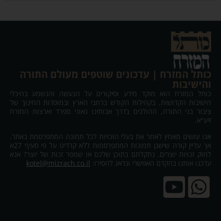
כותל המזרח | עדכונים שוטפים מעולם התורה
והישיבות
כותל המזרח הוא מוקד מידע וסיקורים על הנעשה והנשמע בהיכלי
הישיבות הקדושות, בקהילות הקודש ברחבי הארץ ובמוסדות החינוך של
ציבור בני התורה, ההולכים בדרך אבותינו גאוני ספרד וארצות המזרח
זיע"א.
אנו עושים מאמץ לאתר את בעלי הזכויות לכל תמונה המתפרסמת באתר,
אך עדיין קורה שישנן תמונות המתפרסמות ללא קרדיט על פי סעיף 27א
לחוק זכויות יוצרים. נתקלתם בתוכן שלכם או שמפר זכות של יוצר? אנא
עדכנו אותנו בהקדם האפשרי ונדאג להסירו:
kotel@mizrach.co.il