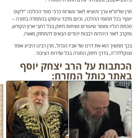
מרן שליט"א ערך והוציא לאור עשרות כרכי ספר ההלכה 'ילקוט
יוסף' בכל תחומי ההלכה, וכיום מלבד עיסוקו בהתמדה בתורה –
מכתת רגליו ומוסר שיעורים ושיחות חיזוק בכל רחבי ארץ הקודש,
ומקרב לאור היהדות רבבות יהודים הבאים להתחזק מאורו.
בכך ממשיך הוא את דרכו של אביו הגדול, מרן רבינו היביע אומר
זצוקללה"ה, בדרך חיזוק התורה בכל שדרות הציבור.
הכתבות על הרב יצחק יוסף
באתר כותל המזרח:
כ
ב
ו
ד
ח
כ
מ
י
ם
י
נ