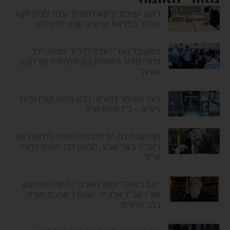
ראש ישיבת 'כיסא רחמים' עלה לציון זקנו
הגדול במלאת שישים שנה לפטירתו
המקובל הגר"י עדס לגר"ד עטיה: "כל
גדולי הדור האחרון הם תלמידיו של חכם
עזרא"
בעל התומר דבורה: רבנו משה קורדובירו
זיע"א – כ"ג תמוז ש"ל
מרחובות בת-ים לרבנות העיר: לדמותו של
ראב"ד באר שבע, הגאון רבי יהודה דרעי
זצ"ל
"אם באוהל ימות האדם": השיר המרגש
של ראב"ד אלג'יר, שעורר אהבת תורה
בלב אלפים