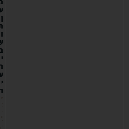
מ
ע
ן
ת
ו
ש
ב
י
ה
ע
י
ר
מ
ע
ר
כ
ת
כ
ו