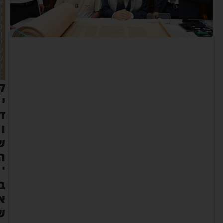
א
ו
ו
כ
ן
י
ע
ש
ו
:
ק
י
ד
ו
ש
ה
'
ב
א
ש