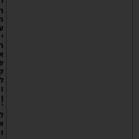
י
ר
ה
ע
י
ר
א
ש
ק
ל
ו
ן
'
ל
א
ו