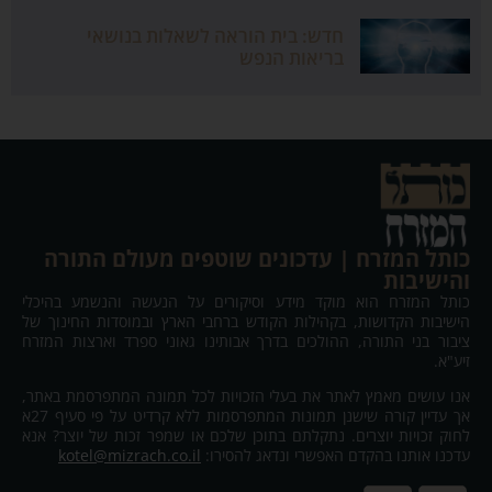
חדש: בית הוראה לשאלות בנושאי
בריאות הנפש
כותל המזרח | עדכונים שוטפים מעולם התורה
והישיבות
כותל המזרח הוא מוקד מידע וסיקורים על הנעשה והנשמע בהיכלי
הישיבות הקדושות, בקהילות הקודש ברחבי הארץ ובמוסדות החינוך של
ציבור בני התורה, ההולכים בדרך אבותינו גאוני ספרד וארצות המזרח
זיע"א.
אנו עושים מאמץ לאתר את בעלי הזכויות לכל תמונה המתפרסמת באתר,
אך עדיין קורה שישנן תמונות המתפרסמות ללא קרדיט על פי סעיף 27א
לחוק זכויות יוצרים. נתקלתם בתוכן שלכם או שמפר זכות של יוצר? אנא
עדכנו אותנו בהקדם האפשרי ונדאג להסירו:
kotel@mizrach.co.il