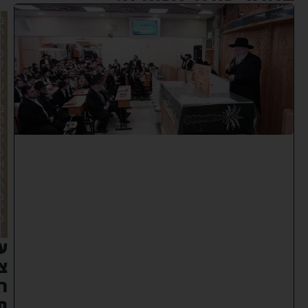
ב
ה
י
כ
ל
י
ש
י
ב
ת
כ
י
ס
א
ר
ח
מ
י
ם
:
ע
צ
ר
ת