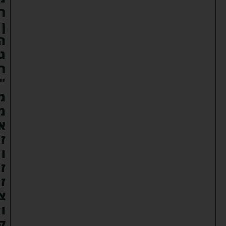
ר
ן
ה
ג
ר
"
מ
מ
א
ז
ו
ז
ז
צ
ו
ק