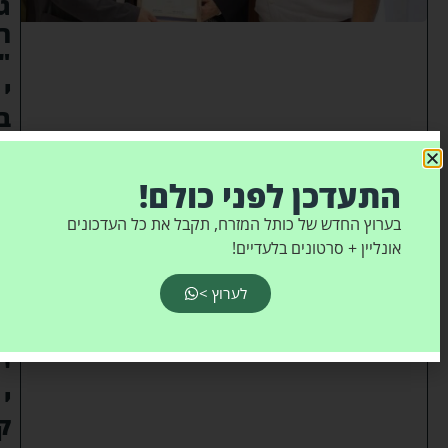
ג
ר
"
י
ב
ר
ד
התעדכן לפני כולם!
א
נ
בערוץ החדש של כותל המזרח, תקבל את כל העדכונים
אונליין + סרטונים בלעדיים!
ב
ח
לערוץ >
ר
ל
'
י
ק