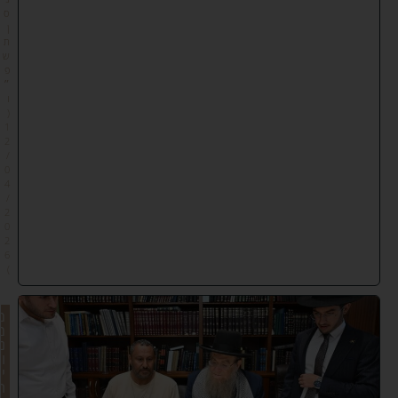
ס
ן
ת
ש
פ
״
ו
(
1
2
/
0
4
/
2
0
2
6
)
מ
מ
נ
ו
י
ר