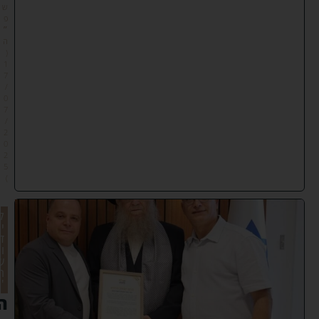
ש
פ
״
ה
(
1
7
/
0
7
/
2
0
2
5
)
ק
י
ד
ו
ש
ה
'
ה