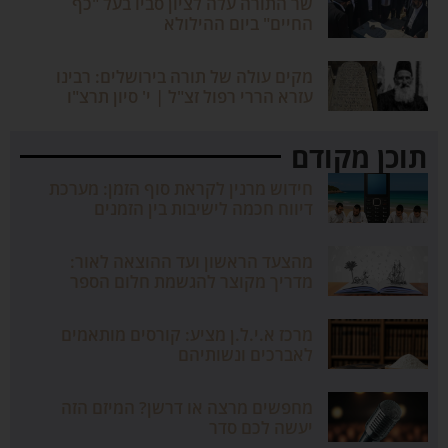
שר התורה עלה לציון סביו בעל "כף
החיים" ביום ההילולא
מקים עולה של תורה בירושלים: רבינו
עזרא הררי רפול זצ"ל | י' סיון תרצ"ו
תוכן מקודם
חידוש מרנין לקראת סוף הזמן: מערכת
דיווח חכמה לישיבות בין הזמנים
מהצעד הראשון ועד ההוצאה לאור:
מדריך מקוצר להגשמת חלום הספר
מרכז א.י.ל.ן מציע: קורסים מותאמים
לאברכים ונשותיהם
מחפשים מרצה או דרשן? המיזם הזה
יעשה לכם סדר