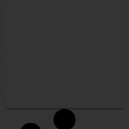
0
ז׳
ב
כ
ס
לו
ת
ש
פ
״
ה
(
0
8
/
1
2
/
2
0
2
4
)