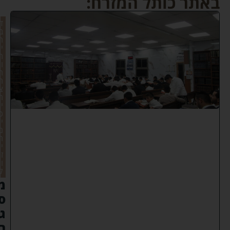
באתר כותל המזרח:
ד
ב
ר
י
ת
ו
ר
ה
צ
ר
י
כ
י
ם
ח
י
ז
ו
ק
מ
ס
ג
ר