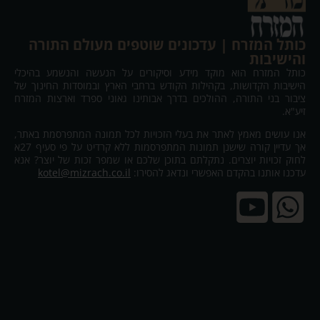
כותל המזרח | עדכונים שוטפים מעולם התורה
והישיבות
כותל המזרח הוא מוקד מידע וסיקורים על הנעשה והנשמע בהיכלי
הישיבות הקדושות, בקהילות הקודש ברחבי הארץ ובמוסדות החינוך של
ציבור בני התורה, ההולכים בדרך אבותינו גאוני ספרד וארצות המזרח
זיע"א.
אנו עושים מאמץ לאתר את בעלי הזכויות לכל תמונה המתפרסמת באתר,
אך עדיין קורה שישנן תמונות המתפרסמות ללא קרדיט על פי סעיף 27א
לחוק זכויות יוצרים. נתקלתם בתוכן שלכם או שמפר זכות של יוצר? אנא
עדכנו אותנו בהקדם האפשרי ונדאג להסירו:
kotel@mizrach.co.il