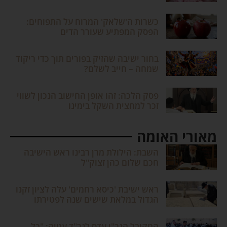
כשרות ה'שלאק' המרוח על התפוחים:
הפסק המפתיע שעורר הדים
בחור ישיבה שהזיק בפורים תוך כדי ריקוד
שמחה – חייב לשלם?
פסק הלכה: זהו אופן החישוב הנכון לשווי
זכר למחצית השקל בימינו
מאורי האומה
השבת: הילולת מרן רבינו ראש הישיבה
חכם שלום כהן זצוק"ל
ראש ישיבת 'כיסא רחמים' עלה לציון זקנו
הגדול במלאת שישים שנה לפטירתו
המקובל הגר"י עדס לגר"ד עטיה: "כל