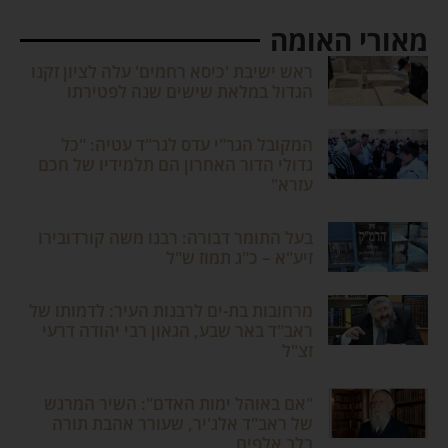
מאורי האומה
ראש ישיבת 'כיסא רחמים' עלה לציון זקנו
הגדול במלאת שישים שנה לפטירתו
המקובל הגר"י עדס לגר"ד עטיה: "כל
גדולי הדור האחרון הם תלמידיו של חכם
עזרא"
בעל התומר דבורה: רבנו משה קורדובירו
זיע"א – כ"ג תמוז ש"ל
מרחובות בת-ים לרבנות העיר: לדמותו של
ראב"ד באר שבע, הגאון רבי יהודה דרעי
זצ"ל
"אם באוהל ימות האדם": השיר המרגש
של ראב"ד אלג'יר, שעורר אהבת תורה
בלב אלפים