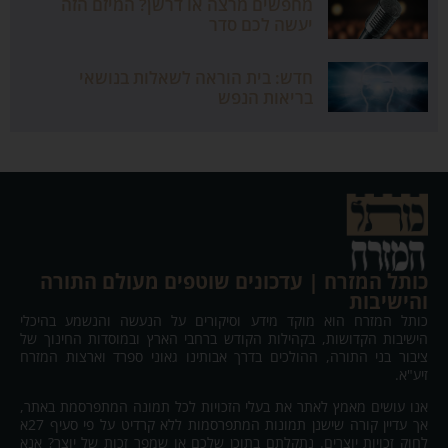
מחפשים מרצה או דרשן? המיזם הזה
יעשה לכם סדר
חדש: בית הוראה לשאלות בנושאי
בריאות הנפש
כותל המזרח | עדכונים שוטפים מעולם התורה
והישיבות
כותל המזרח הוא מוקד מידע וסיקורים על הנעשה והנשמע בהיכלי
הישיבות הקדושות, בקהילות הקודש ברחבי הארץ ובמוסדות החינוך של
ציבור בני התורה, ההולכים בדרך אבותינו גאוני ספרד וארצות המזרח
זיע"א.
אנו עושים מאמץ לאתר את בעלי הזכויות לכל תמונה המתפרסמת באתר,
אך עדיין קורה שישנן תמונות המתפרסמות ללא קרדיט על פי סעיף 27א
לחוק זכויות יוצרים. נתקלתם בתוכן שלכם או שמפר זכות של יוצר? אנא