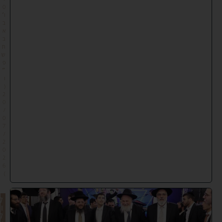
0
ו׳
ב
א
ב
ת
ש
פ
״
ו
(
2
0
/
0
7
/
2
0
2
6
)
ק
ו
ל