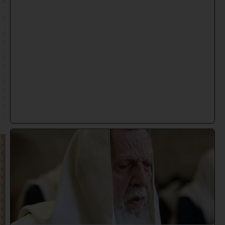
פ
״
ה
(
2
0
/
0
8
/
2
0
2
5
)
מ
ע
מ
ד
ה
ת
פ
י
ל
ה
ה