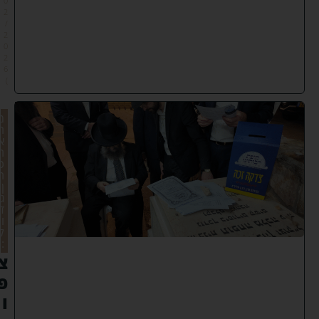
0
2
/
2
0
2
6
)
מ
ר
א
ה
כ
ה
ן
ג
ד
ו
ל
:
צ
פ
ו