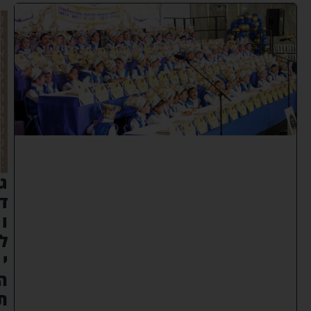
ל
ק
ר
א
ת
ס
י
ו
ם
ה
ש
נ
ה
:
ג
ד
ו
ל
י
ה
ת