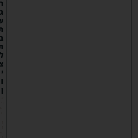
ר
ג
ש
ת
ב
ת
ל
צ
י
ו
ן
א
רי
ה
ח
זן
1
1
:
1