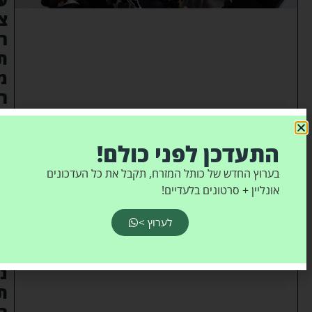
צ
ר
ת
מ
ר
כ
ז
התעדכן לפני כולם!
י
ת
בערוץ החדש של כותל המזרח, תקבל את כל העדכונים
אונליין + סרטונים בלעדיים!
ב
ש
לערוץ >
כ
ו
נ
ת
ר