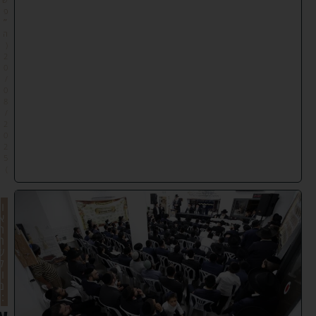
פ
״
ה
(
2
0
/
0
8
/
2
0
2
5
)
ו
א
ת
ה
ש
ל
ו
ם
:
ע