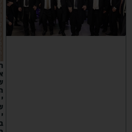
ש
ש
ו
ן
ו
ק
ו
ל
ש
מ
ח
ה
:
ר
א
ש
ה
י
ש
י
ב
ה