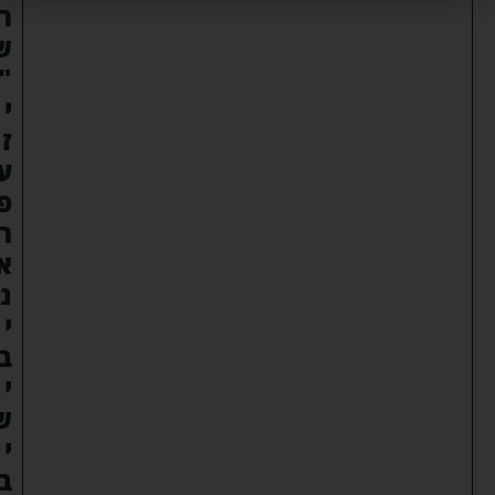
ר
ש
"
י
ז
ע
פ
ר
א
נ
י
ב
י
ש
י
ב