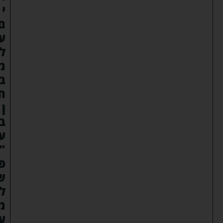
י
ם
ע
ל
מ
ב
ח
ן
ב
ע
"
פ
ש
ל
מ
ע