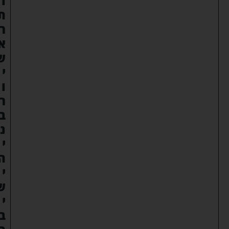
ו
ת
ר
א
ש
י
ו
ר
ב
נ
י
ה
י
ש
י
ב