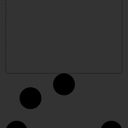
פ
״
ה
(
1
5
/
0
2
/
2
0
2
5
)