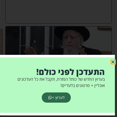
2
0
2
5
)
ו
כ
ב
ו
ד
ה
'
מ
ל
התעדכן לפני כולם!
א
א
ת
בערוץ החדש של כותל המזרח, תקבל את כל העדכונים
ה
אונליין + סרטונים בלעדיים!
מ
ש
כ
לערוץ >
ן
ה
ג