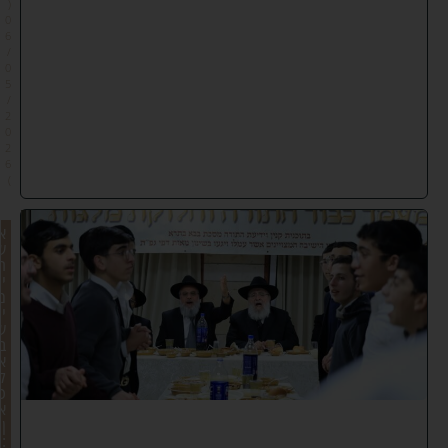
(
0
6
/
0
5
/
2
0
2
6
)
א
ש
ר
י
מ
י
ש
ב
א
ל
כ
א
ן
: