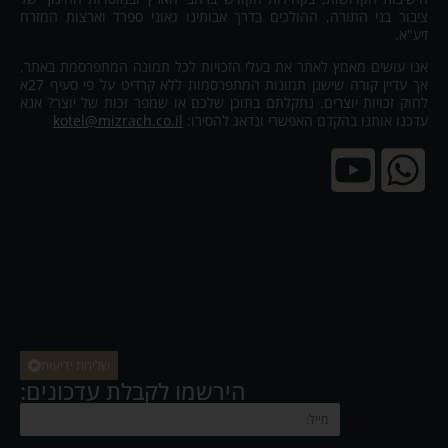
ציבור בני התורה, ההולכים בדרך אבותינו גאוני ספרד וארצות המזרח
זיע"א.
אנו עושים מאמץ לאתר את בעלי הזכויות לכל תמונה המתפרסמת באתר,
אך עדיין קורה שישנן תמונות המתפרסמות ללא קרדיט על פי סעיף 27א
לחוק זכויות יוצרים. נתקלתם בתוכן שלכם או שמפר זכות של יוצר? אנא
עדכנו אותנו בהקדם האפשרי ונדאג להסירו:
kotel@mizrach.co.il
שליחת ידיעות
הירשמו לקבלת עדכונים: