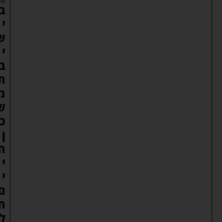
ב
י
ש
י
ב
ת
מ
ש
כ
ן
ח
י
י
ם
ח
ל