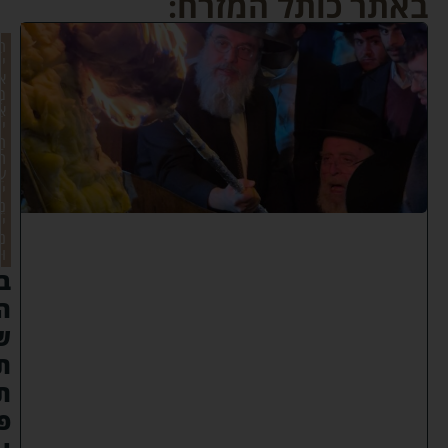
באתר כותל המזרח:
הִ
י
א
מְ
אִ
י
רַ
ת
עֵ
י
נֵ
י
נ
וּ
ב
ה
ש
ת
ת
פ