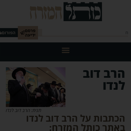
פרסם
הפורום
ידיעה
הרב דוב
לנדו
תגית: הרב דוב לנדו
הכתבות על הרב דוב לנדו
באתר כותל המזרח: