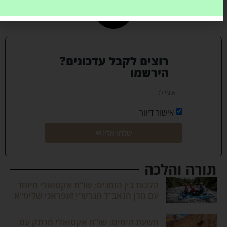
רוצים לקבל עדכונים?
הירשמו
אישור דיוור
שלחו אלי!
תורה והלכה
הלכות בין הזמנים: שו"ת אקטואלי מיוחד
עם מרן הגאב"ד הגרש"י זעפראני שליט"א
תשעת הימים: שו"ת אקטואלי מרתק עם