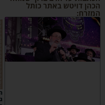
הכהן דויטש באתר כותל
המזרח:
ל
ק
י
י
ם
ב
נ
ו
ח
כ
מ
י
י
ש
ר
א
ל
:
ה
ג