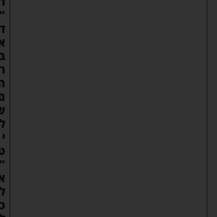
ר
"
ד
א
ב
ר
ה
ם
ש
ל
י
ט
"
א
ל
כ