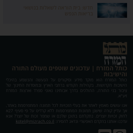
חדש: בית הוראה לשאלות בנושאי
בריאות הנפש
כותל המזרח | עדכונים שוטפים מעולם התורה
והישיבות
כותל המזרח הוא מוקד מידע וסיקורים על הנעשה והנשמע בהיכלי
הישיבות הקדושות, בקהילות הקודש ברחבי הארץ ובמוסדות החינוך של
ציבור בני התורה, ההולכים בדרך אבותינו גאוני ספרד וארצות המזרח
זיע"א.
אנו עושים מאמץ לאתר את בעלי הזכויות לכל תמונה המתפרסמת באתר,
אך עדיין קורה שישנן תמונות המתפרסמות ללא קרדיט על פי סעיף 27א
לחוק זכויות יוצרים. נתקלתם בתוכן שלכם או שמפר זכות של יוצר? אנא
עדכנו אותנו בהקדם האפשרי ונדאג להסירו:
kotel@mizrach.co.il