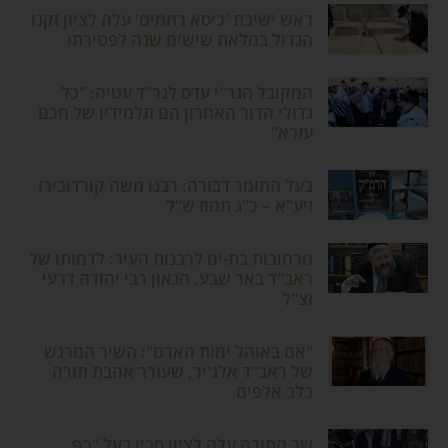
ראש ישיבת 'כיסא רחמים' עלה לציון זקנו
הגדול במלאת שישים שנה לפטירתו
המקובל הגר"י עדס לגר"ד עטיה: "כל
גדולי הדור האחרון הם תלמידיו של חכם
עזרא"
בעל התומר דבורה: רבנו משה קורדובירו
זיע"א – כ"ג תמוז ש"ל
מרחובות בת-ים לרבנות העיר: לדמותו של
ראב"ד באר שבע, הגאון רבי יהודה דרעי
זצ"ל
"אם באוהל ימות האדם": השיר המרגש
של ראב"ד אלג'יר, שעורר אהבת תורה
בלב אלפים
שר התורה עלה לציון סביו בעל "כף