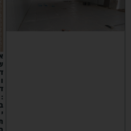
צ
ת
י
מ
ה
ו
ק
ד
מ
ה
'
א
ש
ד
ו
ד
:
ב
י
ת
ה