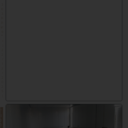
ב
ט
ב
ת
ת
ש
פ
״
ו
(
2
2
/
1
2
/
2
0
2
5
)
'
ו
פ
ר