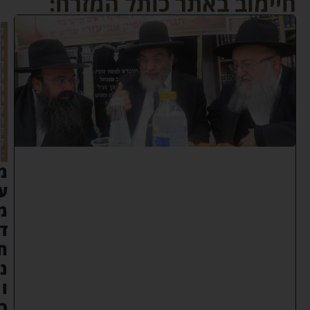
חיימוב באתר כותל המזרח:
ל
ה
ו
ד
ו
ת
ו
ל
ה
ל
ל
:
מ
ע
מ
ד
ח
נ
ו
כ