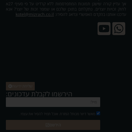
אך עדיין קורה שישנן תמונות המתפרסמות ללא קרדיט על פי סעיף 27א
לחוק זכויות יוצרים. נתקלתם בתוכן שלכם או שמפר זכות של יוצר? אנא
עדכנו אותנו בהקדם האפשרי ונדאג להסירו:
kotel@mizrach.co.il
שליחת ידיעות
הירשמו לקבלת עדכונים:
מאשר דיוור מכותל המזרח. אוכל תמיד להסיר את עצמי.
הירשם