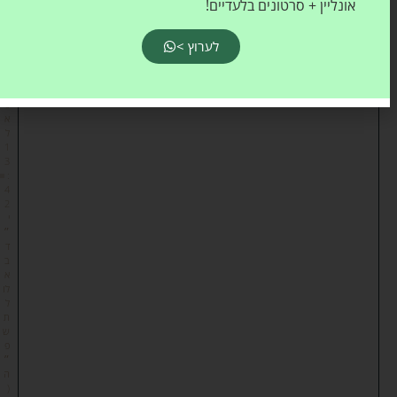
אונליין + סרטונים בלעדיים!
א
ל
לערוץ >
ח
נ
ן
ד
ני
א
ל
1
3
:
4
2
י
״
ד
ב
א
לו
ל
ת
ש
פ
״
ה
(