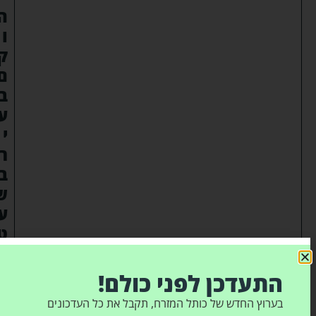
ה
ו
ק
ם
ב
ע
י
ר
ב
ש
ע
ט
ו
מ
התעדכן לפני כולם!
"
בערוץ החדש של כותל המזרח, תקבל את כל העדכונים
צ