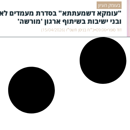
בעומק העיון
"עומקא דשמעתתא" בסדרת מעמדים לאב
ובני ישיבות בשיתוף ארגון 'מורשה'
דוד סופר
09:06
כ״ח בניסן תשפ״ו (15/04/2026)