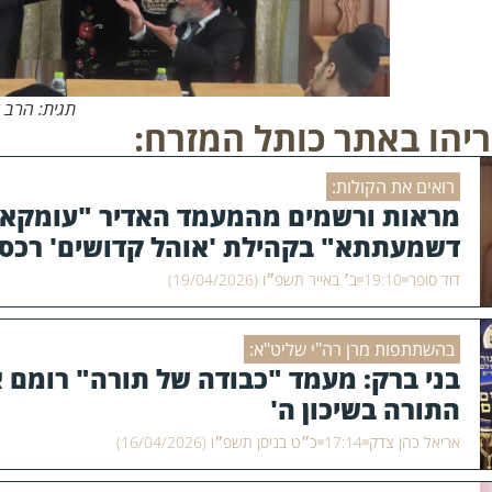
תגית: הרב א
יהו באתר כותל המזרח:
רואים את הקולות:
מראות ורשמים מהמעמד האדיר "עומקא
דשמעתתא" בקהילת 'אוהל קדושים' רכסי
דוד סופר
19:10
ב׳ באייר תשפ״ו (19/04/2026)
בהשתתפות מרן רה"י שליט"א:
בני ברק: מעמד "כבודה של תורה" רומם א
התורה בשיכון ה'
אריאל כהן צדק
17:14
כ״ט בניסן תשפ״ו (16/04/2026)