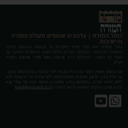
כותל המזרח | עדכונים שוטפים מעולם התורה
והישיבות
כותל המזרח הוא מוקד מידע וסיקורים על הנעשה והנשמע בהיכלי
הישיבות הקדושות, בקהילות הקודש ברחבי הארץ ובמוסדות החינוך של
ציבור בני התורה, ההולכים בדרך אבותינו גאוני ספרד וארצות המזרח
זיע"א.
אנו עושים מאמץ לאתר את בעלי הזכויות לכל תמונה המתפרסמת באתר,
אך עדיין קורה שישנן תמונות המתפרסמות ללא קרדיט על פי סעיף 27א
לחוק זכויות יוצרים. נתקלתם בתוכן שלכם או שמפר זכות של יוצר? אנא
עדכנו אותנו בהקדם האפשרי ונדאג להסירו:
kotel@mizrach.co.il