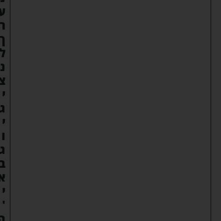
ע
ר
ך
ל
נ
צ
י
ג
י
ו
ג
ב
א
י
'
ה