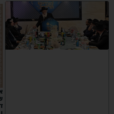
"
מ
צ
ד
י
ק
י
ה
ר
ב
י
ם
כ
כ
ו
כ
ב
י
ם
"
א
ש
ד
ו