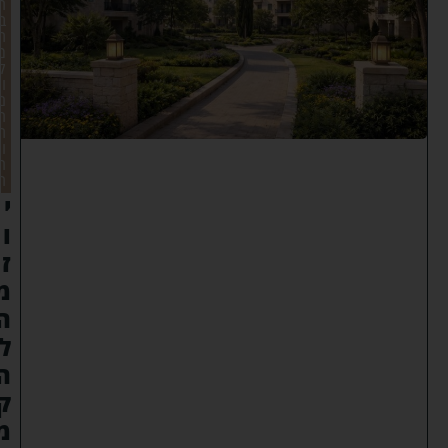
ח
ב
ת
מ
ק
ו
ם
ה
ת
ו
ר
ה
י
ו
ז
מ
ה
ל
ה
ק
מ