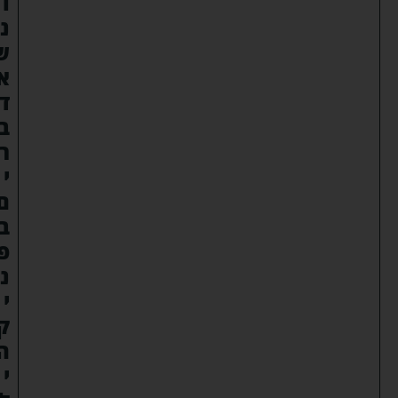
ו
נ
ש
א
ד
ב
ר
י
ם
ב
פ
נ
י
ק
ה
י