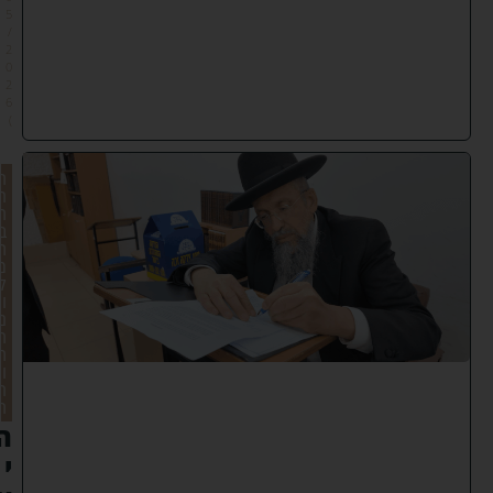
5
/
2
0
2
6
)
ה
ר
ח
ב
ת
מ
ק
ו
ם
ה
ת
ו
ר
ה
ה
י