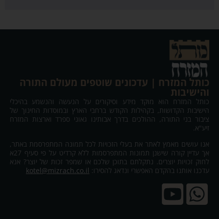
כותל המזרח | עדכונים שוטפים מעולם התורה
והישיבות
כותל המזרח הוא מוקד מידע וסיקורים על הנעשה והנשמע בהיכלי
הישיבות הקדושות, בקהילות הקודש ברחבי הארץ ובמוסדות החינוך של
ציבור בני התורה, ההולכים בדרך אבותינו גאוני ספרד וארצות המזרח
זיע"א.
אנו עושים מאמץ לאתר את בעלי הזכויות לכל תמונה המתפרסמת באתר,
אך עדיין קורה שישנן תמונות המתפרסמות ללא קרדיט על פי סעיף 27א
לחוק זכויות יוצרים. נתקלתם בתוכן שלכם או שמפר זכות של יוצר? אנא
עדכנו אותנו בהקדם האפשרי ונדאג להסירו:
kotel@mizrach.co.il