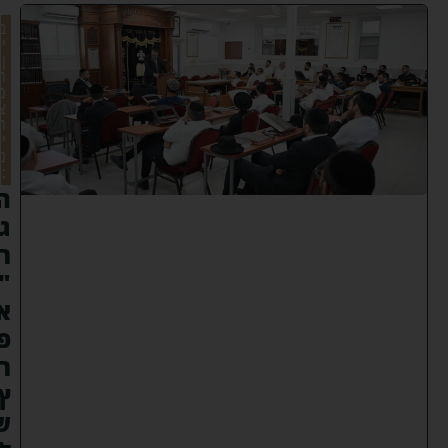
ב
י
ן
ה
מ
צ
ר
י
ם
:
ה
ג
ר
"
א
פ
ר
ץ
ש