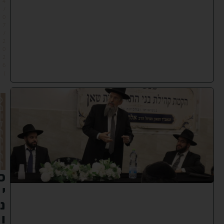
4
/
0
7
/
2
0
2
6
)
כ
ב
ו
ד
ה
ת
ו
ר
ה
כ
י
נ
ו