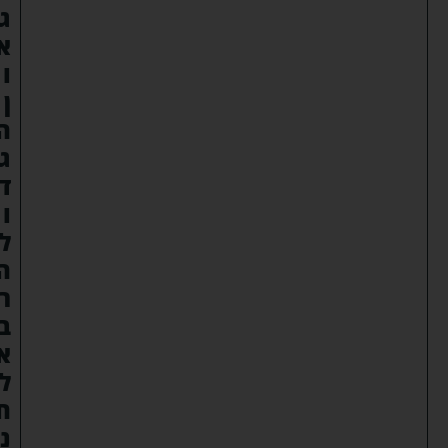
ג
א
ו
ן
ה
ג
ד
ו
ל
ה
ר
ב
א
ל
ח
נ