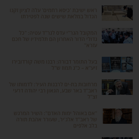
ראש ישיבת 'כיסא רחמים' עלה לציון זקנו
הגדול במלאת שישים שנה לפטירתו
המקובל הגר"י עדס לגר"ד עטיה: "כל
גדולי הדור האחרון הם תלמידיו של חכם
עזרא"
בעל התומר דבורה: רבנו משה קורדובירו
זיע"א – כ"ג תמוז ש"ל
מרחובות בת-ים לרבנות העיר: לדמותו של
ראב"ד באר שבע, הגאון רבי יהודה דרעי
זצ"ל
"אם באוהל ימות האדם": השיר המרגש
של ראב"ד אלג'יר, שעורר אהבת תורה
בלב אלפים