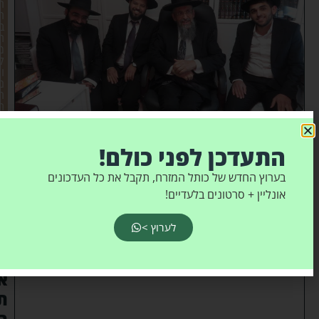
ר
ח
ב
ת
מ
ק
ו
ם
ה
ת
ו
ר
ה
התעדכן לפני כולם!
מ
ח
בערוץ החדש של כותל המזרח, תקבל את כל העדכונים
אונליין + סרטונים בלעדיים!
ז
ק
לערוץ >
י
ם
א
ת
ה