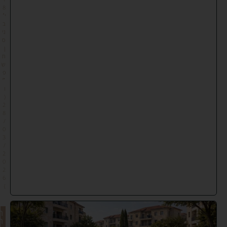
8
י׳
ב
ני
ס
ן
ת
ש
פ
״
ו
(
2
8
/
0
3
/
2
0
2
6
)
ה
ר