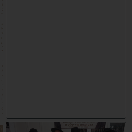
1
כ
״
ו
ב
אי
יר
ת
ש
פ
״
ו
(
1
3
/
0
5
/
2
0
2
6
)
ה