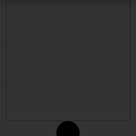
4
3
ב
׳
ב
אי
יר
ת
ש
פ
״
ו
(
1
9
/
0
4
/
2
0
2
6
)