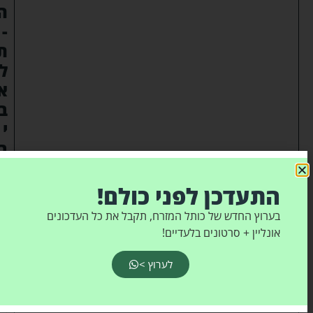
ה
-
ת
ל
א
ב
י
ב
'
התעדכן לפני כולם!
א
ל
ח
בערוץ החדש של כותל המזרח, תקבל את כל העדכונים
נ
אונליין + סרטונים בלעדיים!
ן
ד
ני
לערוץ >
א
ל
1
7
: