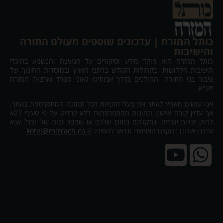
כותל המזרח | עדכונים שוטפים מעולם התורה
והישיבות
כותל המזרח הוא מוקד מידע וסיקורים על הנעשה והנשמע בהיכלי
הישיבות הקדושות, בקהילות הקודש ברחבי הארץ ובמוסדות החינוך של
ציבור בני התורה, ההולכים בדרך אבותינו גאוני ספרד וארצות המזרח
זיע"א.
אנו עושים מאמץ לאתר את בעלי הזכויות לכל תמונה המתפרסמת באתר,
אך עדיין קורה שישנן תמונות המתפרסמות ללא קרדיט על פי סעיף 27א
לחוק זכויות יוצרים. נתקלתם בתוכן שלכם או שמפר זכות של יוצר? אנא
עדכנו אותנו בהקדם האפשרי ונדאג להסירו:
kotel@mizrach.co.il