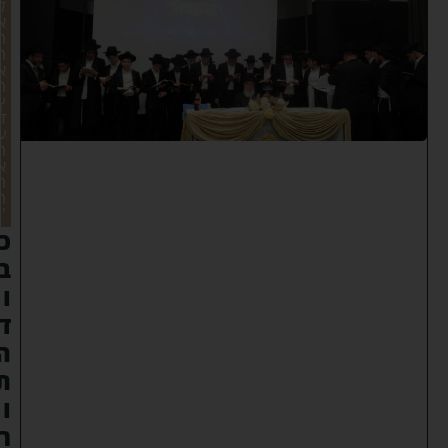
ל
א
ה
ה
א
ר
ץ
ד
ע
ה
א
ת
ה
'
כ
ב
ו
ד
ה
ת
ו
ר