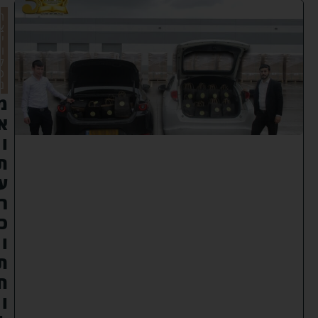
ח
צ
י
ו
ל
כ
ם
מ
א
ו
ת
ע
ר
כ
ו
ת
ח
ו