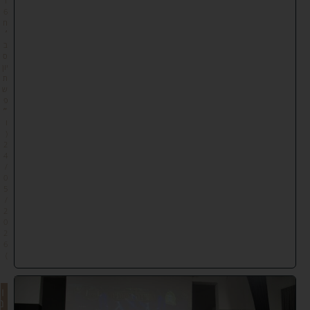
1
6
ח
׳
ב
ס
יון
ת
ש
פ
״
ו
(
2
4
/
0
5
/
2
0
2
6
)
ו
מ