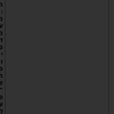
ה
:
מ
ע
מ
ד
ס
י
ו
ם
ה
ש
"
ס
ע
ל