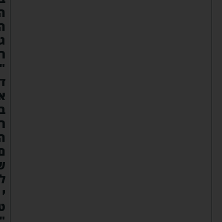
ה
ה
ג
ר
"
ד
א
ב
ר
ה
ם
ש
ל
י
ט
"