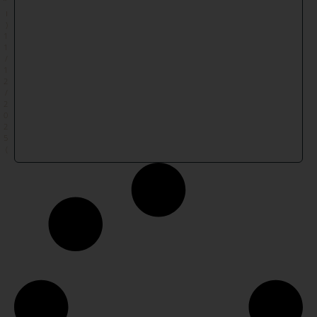
״
ו
(
1
1
/
1
2
/
2
0
2
5
)