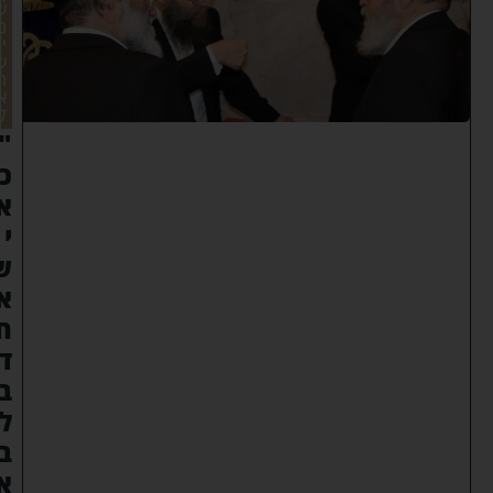
ש
ם
י
ש
ר
א
ל
"
כ
א
י
ש
א
ח
ד
ב
ל
ב
א