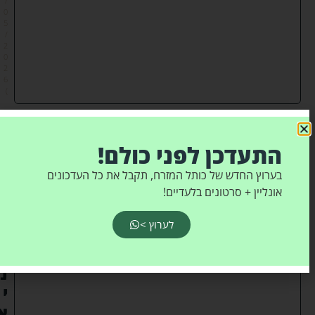
/
0
5
/
2
0
2
6
)
ר
י
התעדכן לפני כולם!
א
י
ו
בערוץ החדש של כותל המזרח, תקבל את כל העדכונים
ן
אונליין + סרטונים בלעדיים!
:
מ
לערוץ >
ש
כ
נ
י
א