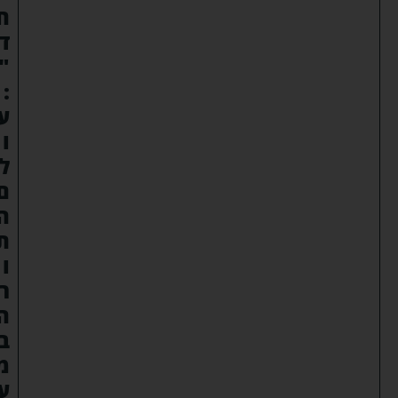
ח
ד
"
:
ע
ו
ל
ם
ה
ת
ו
ר
ה
ב
מ
ע