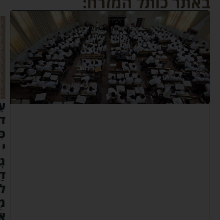
באתר כותל המזרח:
ע
ו
ל
ם
ה
ת
ו
ר
ה
:
עַ
ד
כִּ
י
גָ
דַ
ל
מְ
אֹ