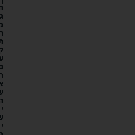
ח
ג
מ
ר
ת
ק
ע
ם
ר
א
ש
ה
י
ש
י
ב