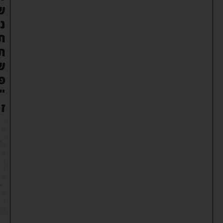
ש
נ
ת
ת
ש
פ
"
ז
י
ש
י
כ
ה
ן
1
9
:
2
1
כ
״