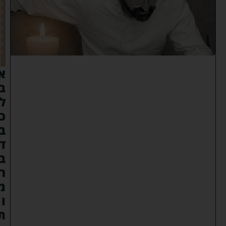
ה
ה
י
ה
ל
נ
ו
:
א
ב
ל
כ
ב
ד
ב
ר
מ
ו
ת