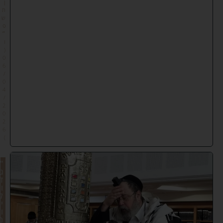
ן
ת
ש
פ
״
ו
(
0
6
/
0
4
/
2
0
2
6
)
"
ג
ד
ו
ל
י
ו
ם