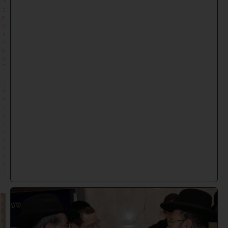
ד
ב
ת
מ
וז
ת
ש
פ
״
ו
(
0
9
/
0
7
/
2
0
2
6
)
ו
י
ח
ן