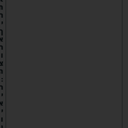
ח
ר
י
ך
א
ר
ו
צ
ה
:
ר
י
א
י
ו
ן