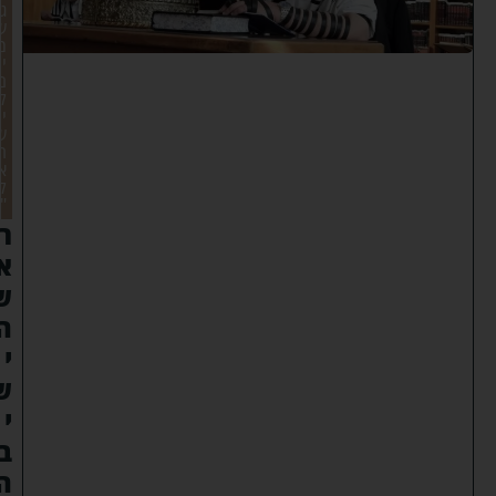
ג
ש
מ
י
ם
ל
י
ש
ר
א
ל
"
ר
א
ש
ה
י
ש
י
ב
ה