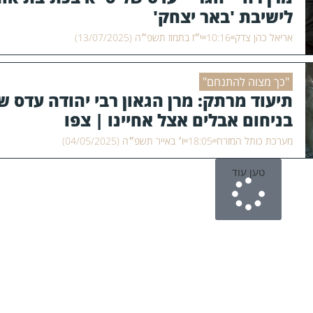
לישיבת 'באר יצחק'
אריאל כהן צדק
10:16
י״ז בתמוז תשפ״ה (13/07/2025)
"כך מצוה להתנחם"
תיעוד מרתק: מרן הגאון רבי יהודה עדס 
בניחום אבלים אצל אחיינו | צפו
מערכת כותל המזרח
18:05
ו׳ באייר תשפ״ה (04/05/2025)
טען עוד