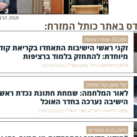
תגית: הרב
ס באתר כותל המזרח:
50,000 שעות רצופות:
זקני ראשי הישיבות התאחדו בקריאת קוד
מיוחדת: להתחזק בלמוד ברציפות
אלחנן דניאל
15:48
ד׳ בסיון תשפ״ו (20/05/2026)
קול ששון וקול שמחה:
לאור המלחמה: שמחת חתונת נכדת ראש
הישיבה נערכה בחדר האוכל
שלמה הלוי
01:06
כ״ט באדר תשפ״ו (18/03/2026)
חיזוק בכנס הבוגרים: