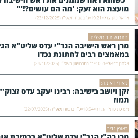
מועצת הוא זעק: 'מה הם עושים?!'"
אריאל כהן צדק
19:21
ג׳ בטבת תשפ״ו (23/12/2025)
התרגשות בירושלים:
מרן ראש הישיבה הגר"י עדס שליט"א הגי
במאמצים רבים לחתונת נכדו
אלחנן דניאל
10:26
ב׳ במרחשוון תשפ״ו (24/10/2025)
מאורי האומה:
זקן ויושב בישיבה: רבינו יעקב עדס זצוק"ל
תמוז
מערכת כותל המזרח
18:54
כ״ו בתמוז תשפ״ה (22/07/2025)
באופן נדיר
מרן רה"י הגר"י עדס שליט"א בכתיבת אות