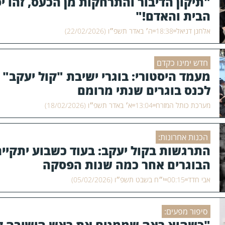
"תיקון הדיבור והתרחקות מן הכעס, זהו יסו
הבית והאדם!"
אלחנן דניאל
18:38
ה׳ באדר תשפ״ו (22/02/2026)
חדש ימינו כקדם
מעמד היסטורי: בוגרי ישיבת "קול יעקב" 
לכנס בוגרים שנתי מרומם
מערכת כותל המזרח
13:04
א׳ באדר תשפ״ו (18/02/2026)
הכנות אחרונות:
התרגשות בקול יעקב: בעוד כשבוע יתקיים
הבוגרים אחר כמה שנות הפסקה
אבי חדד
00:15
י״ח בשבט תשפ״ו (05/02/2026)
סיפור מפעים:
"כשהוא ראה שממנים את ראש הישיבה ל