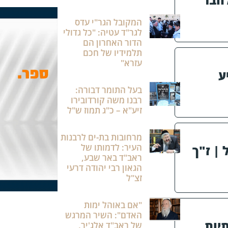
המקובל הגר"י עדס
לגר"ד עטיה: "כל גדולי
הדור האחרון הם
תלמידיו של חכם
עזרא"
ע
בעל התומר דבורה:
רבנו משה קורדובירו
זיע"א – כ"ג תמוז ש"ל
מרחובות בת-ים לרבנות
העיר: לדמותו של
 | ז"ך
ראב"ד באר שבע,
הגאון רבי יהודה דרעי
זצ"ל
"אם באוהל ימות
האדם": השיר המרגש
יות
של ראב"ד אלג'יר,