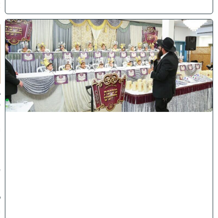
)
ו
ה
ע
ר
ב
נ
א
ב
ס
נ
י
ף
'
ע
מ
ל
י