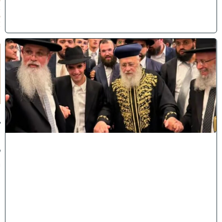
2
6
)
ק
וֹ
ל
חָ
תָ
ן
:
ג
ד
ו
ל
י
ה
ת
ו
ר