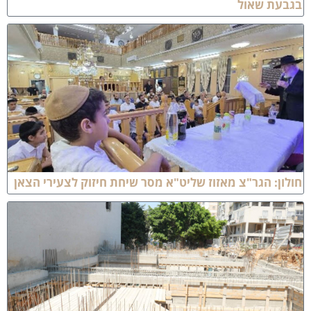
גבעת שאול
ולון: הגר"צ מאזוז שליט"א מסר שיחת חיזוק לצעירי הצאן