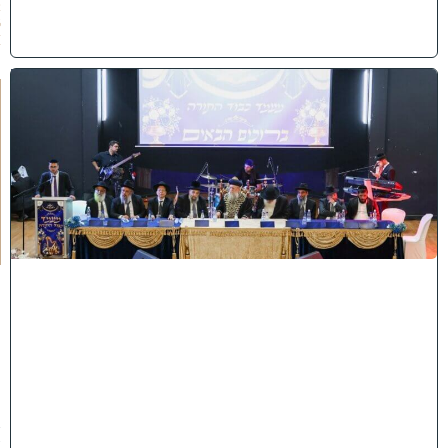
2
6
)
י
ב
נ
ה
ו
ח
כ
מ
י
ה
:
מ
ר
ן
ה
ר
א
ש