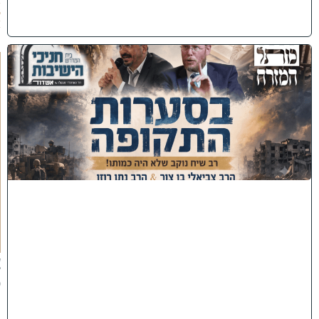
2
6
)
כ
נ
ס
'
ב
ס
ע
ר
ו
ת
ה
ת
ק
ו
פ
ה
'
צ
פ
ו