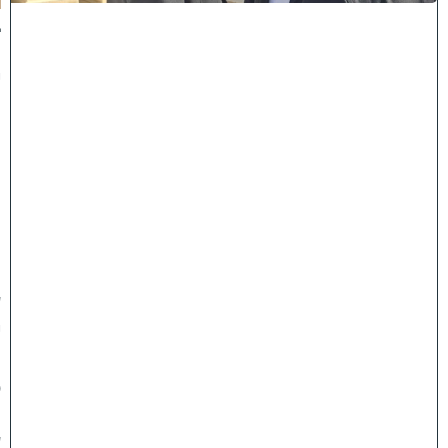
ב
נ
י
מ
ר
ן
ה
ג
ר
"
ע
י
ו
ס
ף
ע