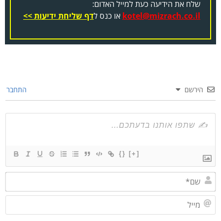
שלח את הידיעה כעת למייל האדום:
kotel@mizrach.co.il
או כנס ל
דף שליחת ידיעות >>
הירשם
התחבר
{}
[+]
שם*
מייל