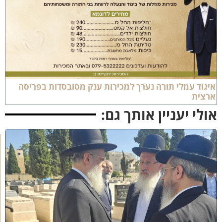
יגוד עמלי תורה נערך למכירות ענק מסובסדות בפריסה
רצית
ולי יעניין אותך גם:
א
מ
ה
ש
ל
מ
ל
כ
ו
ת
: