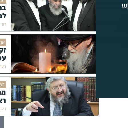
תור
בר
למ
דוד 
אבל
זק
עט
מערכ
בכו
מר
רא
זצ
מערכ