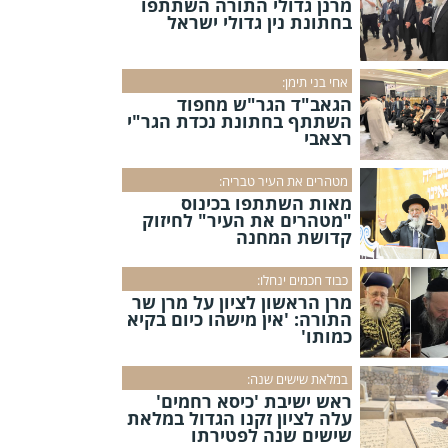
מרנן גדולי התורה השתתפו
בחתונת נין גדולי ישראל
אחי בני תימן:
הגאב"ד הגר"ש מחפוד
השתתף בחתונת נכדת הגר"י
רצאבי
מטהרים את העיר טבריה:
מאות השתתפו בכינוס
"מטהרים את העיר" לחיזוק
קדושת המחנה
כבוד חכמים ינחלו:
מרן הראשון לציון על מרן שר
התורה: 'אין מישהו כיום בקיא
כמותו'
במלאת שישים שנה:
ראש ישיבת 'כיסא רחמים'
עלה לציון זקנו הגדול במלאת
שישים שנה לפטירתו