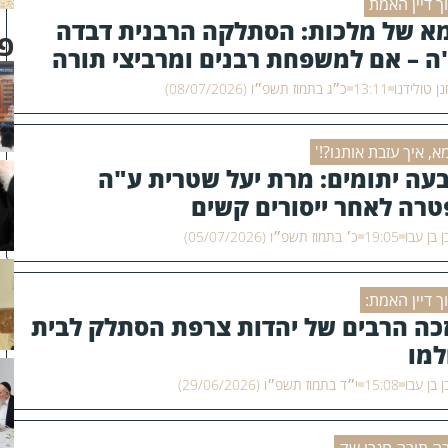
ך דיין האמת
א של מלכות: הסתלקה הרבנית דבדה
פו
ה – אם למשפחת רבנים ומרביצי תורה
ן טולידנו
13:11
כ״ג בתמוז תשפ״ו (08/07/2026)
א, איך עזבת אותנו?!'
עה יתומים: מרת יעל שטרית ע"ה
טרה לאחר ייסורים קשים
ן בן עבו
19:05
כ׳ בתמוז תשפ״ו (05/07/2026)
ך דיין האמת:
כה הרבים של יהדות צרפת הסתלק לבית
למו
ן בן עבו
15:08
י״ד בתמוז תשפ״ו (29/06/2026)