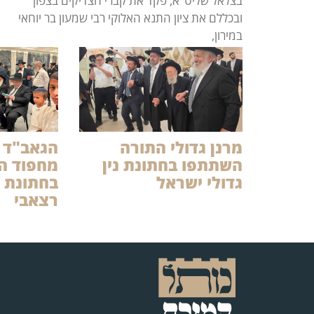
בצלאל שליט"א, פקד את קברי הצדיקים בצפון
ובכללם את ציון התנא האלוקי רבי שמעון בר יוחאי
במירון,
מרנן גדולי התורה
הגאב"ד 
השתתפו בחתונת נין
מחפוד 
גדולי ישראל
בחתונת נ
רצאבי