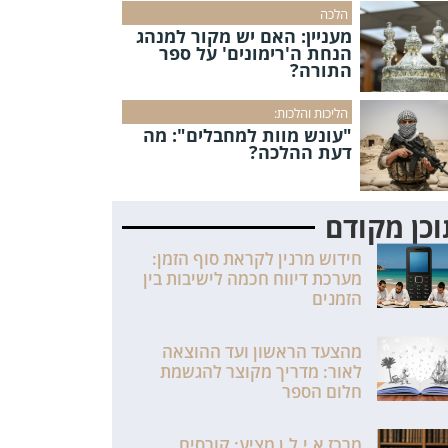
הלכה
מעניין: האם יש מקור למנהג
הנחת ה'רימונים' על ספר
התורה?
הליכות והלכות:
"עונש מוות למחבלים": מה
דעת ההלכה?
כן מקודם
חידוש מרנין לקראת סוף הזמן:
מערכת דיווח חכמה לישיבות בין
הזמנים
מהצעד הראשון ועד ההוצאה
לאור: מדריך מקוצר להגשמת
חלום הספר
מרכז א.י.ל.ן מציע: קורסים