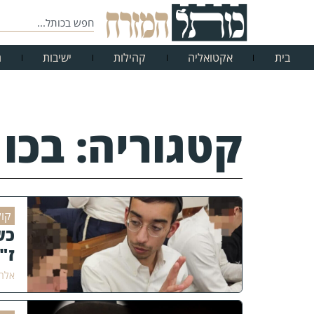
בית
אקטואליה
קהילות
ישיבות
ח
קטגוריה: בכו
קול
כש
ז"
אלחנ