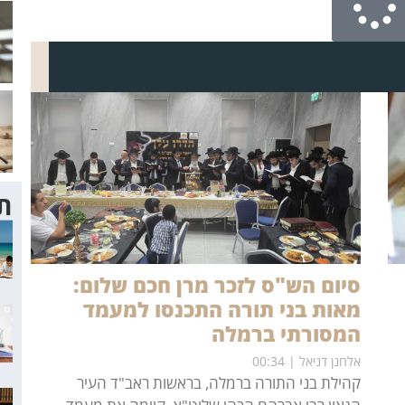
תו
סיום הש"ס לזכר מרן חכם שלום:
מאות בני תורה התכנסו למעמד
המסורתי ברמלה
אלחנן דניאל
00:34
קהילת בני התורה ברמלה, בראשות ראב"ד העיר