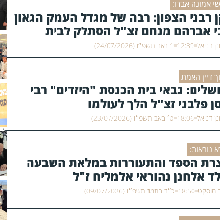
י אמונה אבדו:
ן רבני הצפון: רבה של מגדל העמק הגאון
י אברהם מנחם זצ"ל הסתלק לבית
למו
ן דניאל
12:39
י׳ באב תשפ״ו (24/07/2026)
ך דיין האמת
ושלים: גבאי בית הכנסת "היזדים" רבי
סן פלבני זצ"ל הלך לעולמו
ן דניאל
18:06
ט׳ באב תשפ״ו (23/07/2026)
א נוראות:
רת הספד והתעוררות במלאת השבעה
לד אלחנן נהוראי אלמליח ז"ל
 מוסקט
18:50
כ״ד בתמוז תשפ״ו (09/07/2026)