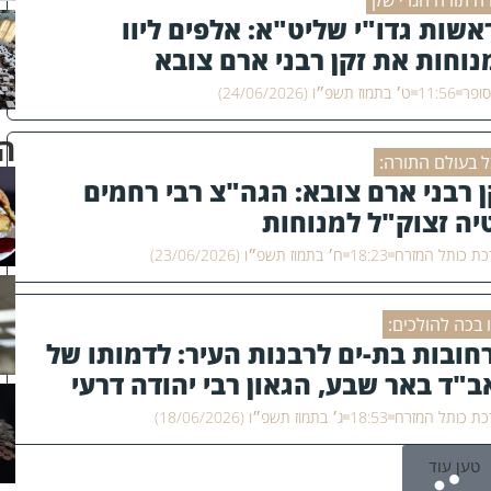
ה תורה חגרי שק
אשות גדו"י שליט"א: אלפים ליוו
נוחות את זקן רבני ארם צובא
סופר
11:56
ט׳ בתמוז תשפ״ו (24/06/2026)
ה
 בעולם התורה:
ן רבני ארם צובא: הגה"צ רבי רחמים
יה זצוק"ל למנוחות
ת כותל המזרח
18:23
ח׳ בתמוז תשפ״ו (23/06/2026)
 בכה להולכים:
חובות בת-ים לרבנות העיר: לדמותו של
ב"ד באר שבע, הגאון רבי יהודה דרעי
"ל
ת כותל המזרח
18:53
ג׳ בתמוז תשפ״ו (18/06/2026)
טען עוד