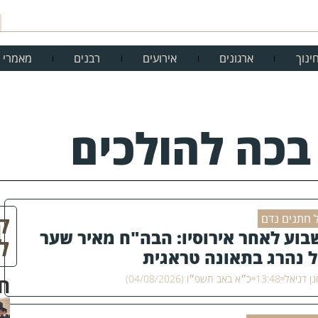
ינוך
ארגונים
אירועים
רבנים
מאמרי 
 בכה להולכים
ק
 חתנים נדם
בוע לאחר אירוסיו: הבה"ח מאיר שער
ל
ל נהרג בתאונה טראגית
ן דניאל
13:48
כ״א באב תשפ״ו (04/08/2026)
ח