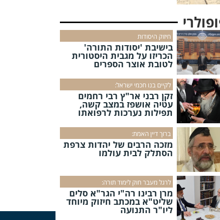
פולרי
חיזוק היסודות
בישיבת 'יסודות התורה'
הכריזו על מגבית היסטורית
לטובת אוצר הספרים
לקיים בנו חכמי ישראל:
זקן רבני אר"ץ רבי רחמים
עטיה אושפז במצב קשה,
תפילות נערכות לרפואתו
ברוך דיין האמת:
מזכה הרבים של יהדות צרפת
הסתלק לבית עולמו
לרגל מעבר חוק לימוד תורה:
מרן רבינו רה"י הגר"א סלים
שליט"א במכתב חיזוק מיוחד
ליו"ר התנועה