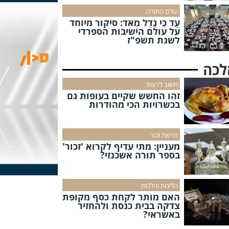
עולם התורה:
עַד כִּי גָדַל מְאֹד: סיקור מיוחד
על עולם הישיבות הספרדי
לשנת תשפ"ז
לכה
חשוב לדעת!
זהו החשש שקיים בעופות גם
בכשרויות הכי מהודרות
פרשת זכור
מעניין: מתי עדיף לקרוא 'זכור'
בספר תורה אשכנזי?
הליכות והלכות:
האם מותר לקחת כסף מקופת
צדקה בבית כנסת ולהחזיר
באשראי?