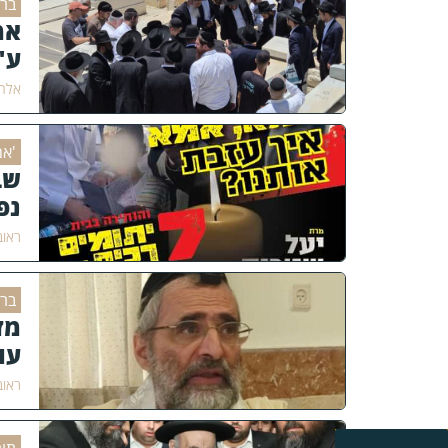
ברו
אמ
ע"
אלחנ
'אמ
שב
נפ
ראוב
ברו
מז
עו
ראוב