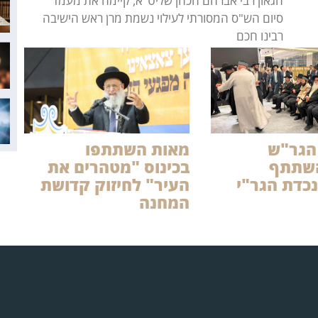
הגאון רבי אברהם הכהן שליט"א, קיימה את מעמד
סיום הש"ס המסורתי לעילוי נשמת מרן ראש הישיבה
רבינו חכם
הגר"ש
מאות השתתפו
השתתף
בכינוס "מטהרים את
כדת הגר"י
העיר" לחיזוק קדושת
המחנה