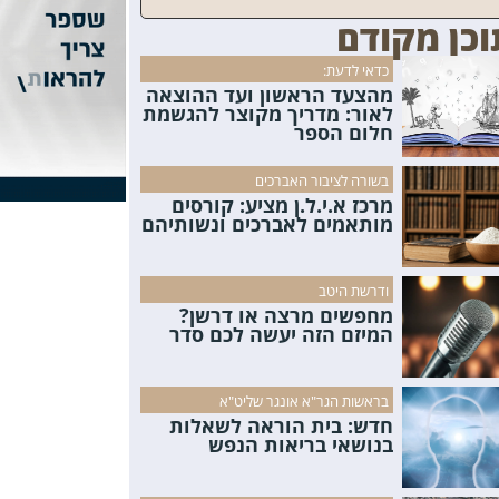
וכן מקודם
כדאי לדעת:
מהצעד הראשון ועד ההוצאה
לאור: מדריך מקוצר להגשמת
חלום הספר
בשורה לציבור האברכים
מרכז א.י.ל.ן מציע: קורסים
מותאמים לאברכים ונשותיהם
ודרשת היטב
מחפשים מרצה או דרשן?
המיזם הזה יעשה לכם סדר
בראשות הגר"א אונגר שליט"א
חדש: בית הוראה לשאלות
בנושאי בריאות הנפש