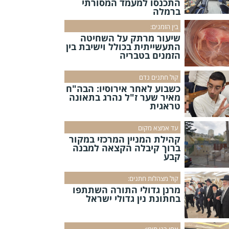
התכנסו למעמד המסורתי
ברמלה
בין הזמנים:
שיעור מרתק על השחיטה
התעשייתית בכולל וישיבת בין
הזמנים בטבריה
קול חתנים נדם
כשבוע לאחר אירוסיו: הבה"ח
מאיר שער ז"ל נהרג בתאונה
טראגית
עד אמצא מקום
קהילת המניין המרכזי במקור
ברוך קיבלה הקצאה למבנה
קבע
קול מצהלות חתנים:
מרנן גדולי התורה השתתפו
בחתונת נין גדולי ישראל
אחי בני תימן: