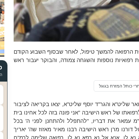
ת הרפואה להמשך טיפול, לאחר שבסוף השבוע הקודם
ות רפואיות נוספות והשגחה צמודה
, והבוקר יעבור ראש
כ
הד
רי כותל המזרח בגוגל
אר שליט"א והגר"ד יוסף שליט"א, יצאו בקריאה לציבור
פואתו של ראש הישיבה
"אני פונה בזה לכל אחינו בית
 עמאר את דבריו, "להתפלל ולהתחנן לפני ה' בכל
ול דורנו מרן ראש הישיבה רבנו מאיר מאזוז שה' יאריך
א נא לו. אנא אל נא רפא נא לו. רפואה שלימה לרמ"ח