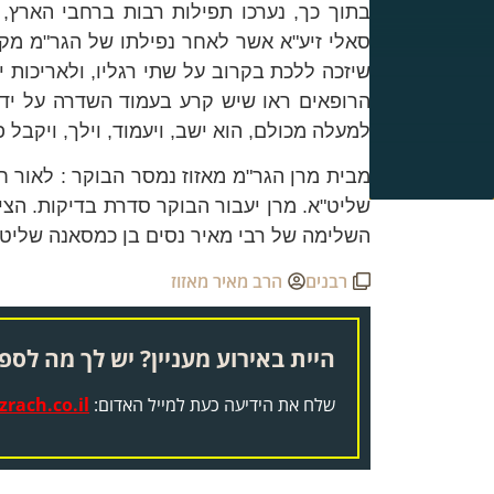
בתוך כך, נערכו תפילות רבות ברחבי הארץ, 
סאלי זיע"א
אשר לאחר נפילתו של הגר"מ מקו
שיזכה ללכת בקרוב על שתי רגליו, ולאריכות י
הרופאים ראו שיש קרע בעמוד השדרה על יד 
למעלה מכולם, הוא ישב, ויעמוד, וילך, ויקבל פ
מבית מרן
הגר"מ מאזוז נמסר הבוקר
: לאור 
שליט"א
.
מרן יעבור הבוקר סדרת בדיקות.
הצי
השלימה של
ר
בי
מאיר נסים בן כמסאנה שליט
רבנים
הרב מאיר מאזוז
היית באירוע מעניין? יש לך מה לספר
שלח את הידיעה כעת למייל האדום:
rach.co.il