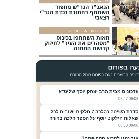
הגאב"ד הגר"ש מחפוד
השתתף בחתונת נכדת הגר"י
רצאבי
מטהרים את העיר טבריה:
מאות השתתפו בכינוס
"מטהרים את העיר" לחיזוק
קדושת המחנה
עת בפורום
יונים הבוערים כעת בפורום כותל המזרח
עדכונים מבית הרב יצחק יוסף שליט"א
09/08 08:57
סדרת השיטה כהלכה 7 חלקים ישובים לכל
שאלות הילקוט יוסף על הספר הלכה ברורה
09/08 08:50
איך נהגו לקרוא חטף פתח?