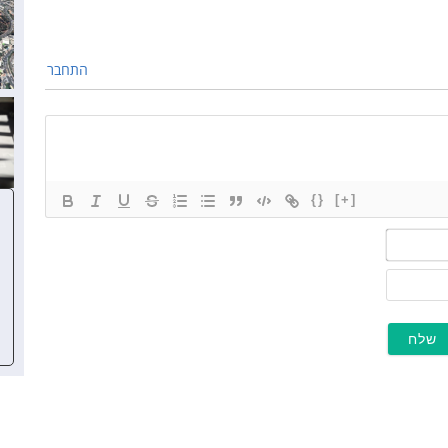
התחבר
{}
[+]
שם*
מייל