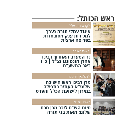
ראש הכותל:
לקראת זמן אלול
איגוד עמלי תורה נערך
למכירות ענק מסובסדות
בפריסה ארצית
מאורי האומה:
נר המערב האחרון: רבינו
אהרן מונסונגו זצ"ל | כ"ו
באב התשע"ח
לרגל בין הזמנים:
מרן רבינו ראש הישיבה
שליט"א העתיר בתפילה
במירון לישועת הכלל והפרט
לשמו ולזכרו:
סיום הש"ס לזכר מרן חכם
שלום: מאות בני תורה