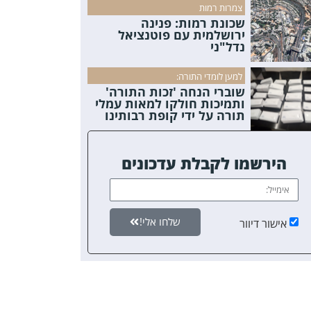
צמרות רמות
שכונת רמות: פנינה
ירושלמית עם פוטנציאל
נדל"ני
למען לומדי התורה:
שוברי הנחה 'זכות התורה'
ותמיכות חולקו למאות עמלי
תורה על ידי קופת רבותינו
הירשמו לקבלת עדכונים
שלחו אלי!
אישור דיוור