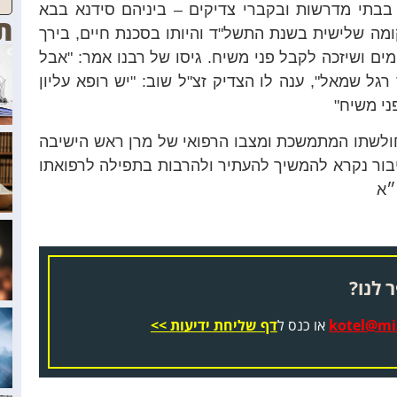
ב
בתי מדרשות ו
בקברי צדיקים – ביניהם סידנא בבא
ת
מה שלישית בשנת התשל"ד והיותו בסכנת חיים,
בירך
מים ושיזכה לקבל פני משיח. גיסו של רבנו אמר: "אבל
רגל שמאל", ענה לו ה
צדיק
זצ"ל
שוב
: "יש רופא עליון
ני משיח"
חולשתו המתמשכת ומצבו הרפואי של מרן ראש הישיבה
בור נקרא להמשיך להעתיר ולהרבות בתפילה לרפואתו
״א
 לנו?
kotel@miz
או כנס ל
דף שליחת ידיעות >>