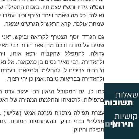
ושס"ה גידיו ותש"ו עצמותיו. בזכות התפילה 
נא לה", כל מה שאמר וייחד וצירף וכיון יעמדו 
שמחת עולם". קרא הראש"ל הגרש"מ עמאר
.
גם הגר"ד יוסף הצטרף לקריאה וביקש: "אני 
שמים על מורנו ורבנו מרן פאר הדור רבי מאי
גדולה. להתפלל שהקב"ה ירפא אותו, ויחז
ולהאדירה
.
רבי מאיר נסים בן כמסאנה. אל נא ר
ה' רבים צריכים לו להחלימו ולרפואתו בעזרת 
ולהאדירה בבריאות טובה. אמן כן יהי רצון".
כמו כן, גם המקובל הגאון רבי יעקב עדס 
בתפילות, לרפואתו והחלמתו המהירה של ראש
עצרת תפילה מרכזית נערכה אמש (שלישי) 
מצליח" בבני ברק, בהשתתפות המונים. גם 
תפילה וחיזוק.