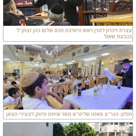
ת זיכרון למרן ראש הישיבה חכם שלום כהן זצוק"ל
בעת שאול
ון: הגר"צ מאזוז שליט"א מסר שיחת חיזוק לצעירי הצאן