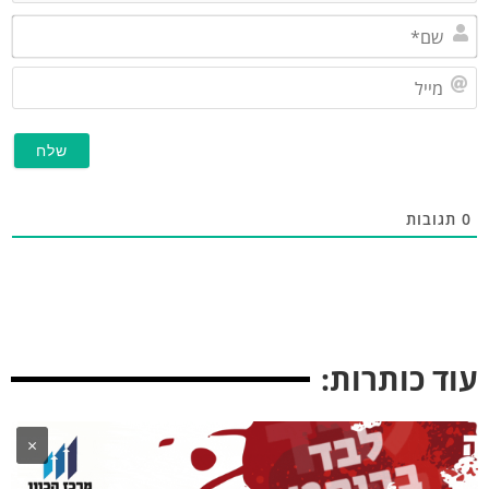
שם*
מייל
גובות
ד כותרות:
×