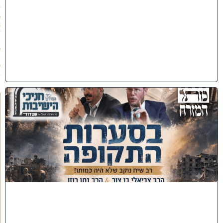
2
/
0
8
/
2
0
2
6
)
כ
נ
ס
'
ב
ס
ע
ר
ו
ת
ה
ת
ק
ו
פ
ה