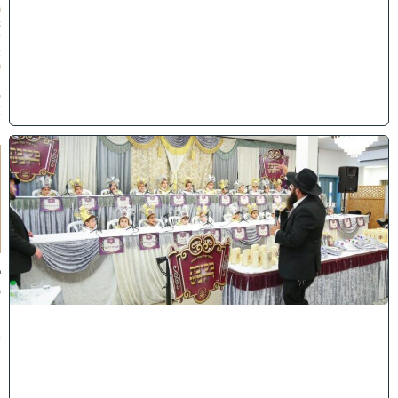
0
8
/
2
0
2
6
)
ו
ה
ע
ר
ב
נ
א
ב
ס
נ
י
ף
'