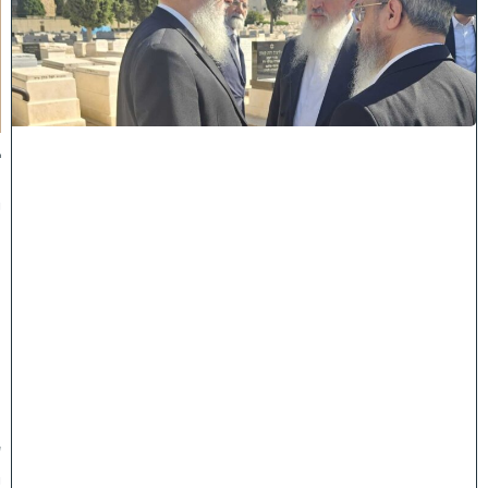
ל
מ
ל
כ
ו
ת
:
ב
נ
י
מ
ר
ן
ה
ג
ר
"
ע
י