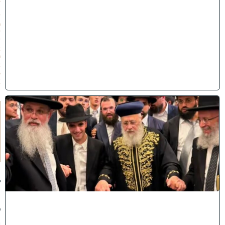
3
1
/
0
7
/
2
0
2
6
)
ק
וֹ
ל
חָ
תָ
ן
:
ג
ד
ו
ל