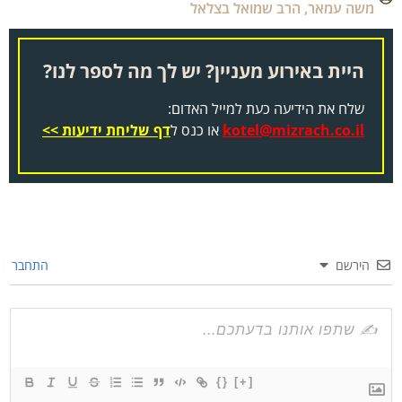
משה עמאר
,
הרב שמואל בצלאל
היית באירוע מעניין? יש לך מה לספר לנו?
שלח את הידיעה כעת למייל האדום:
kotel@mizrach.co.il
או כנס ל
דף שליחת ידיעות >>
הירשם
התחבר
{}
[+]