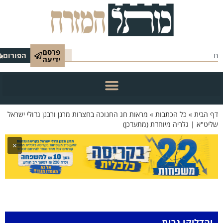
פרסם
הפורום
ידיעה
 הבית
»
כל הכתבות
»
מראות חג החנוכה בחצרות מרנן ורבנן גדולי ישראל
יט"א | גלריה מיוחדת (מתעדכן)
×
והדליקו נרות