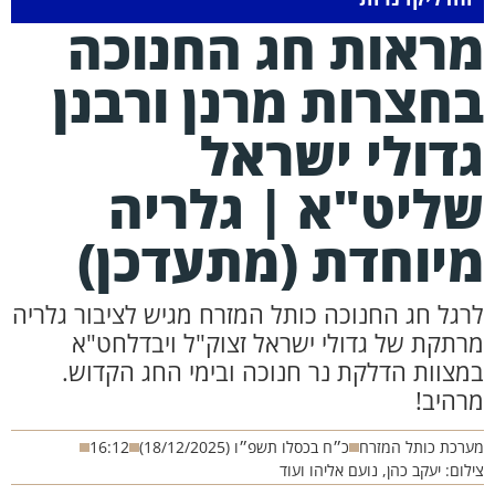
ראות חג החנוכה
חצרות מרנן ורבנן
דולי ישראל
ליט"א | גלריה
יוחדת (מתעדכן)
רגל חג החנוכה כותל המזרח מגיש לציבור גלריה
רתקת של גדולי ישראל זצוק"ל ויבדלחט"א
מצוות הדלקת נר חנוכה ובימי החג הקדוש.
רהיב!
רכת כותל המזרח
כ״ח בכסלו תשפ״ו (18/12/2025)
16:12
לום: יעקב כהן, נועם אליהו ועוד