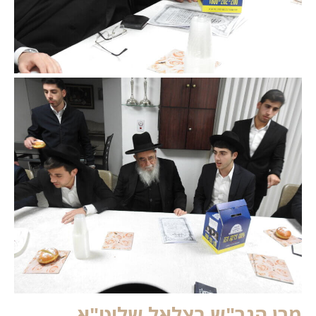
מרן הגר"ש בצלאל שליט"א