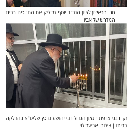
מרן הראשון לציון הגר"ד יוסף מדליק את החנוכיה בבית
המדרש של אביו
זקן רבני צרפת הגאון הגדול רבי יהושע ברכץ שליט"א בהדלקה
בביתו | צילום: אביעד לוי