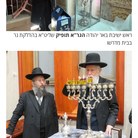
ראש ישיבת באר יהודה
הגר"א תופיק
שליט"א בהדלקת נר
בבית מדרשו