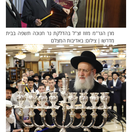
מרן הגר"מ מזוז זצ"ל בהדלקת נר חנוכה תשפה בבית
מדרשו | צילום: באדיבות המצלם