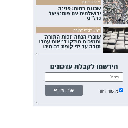
צמרות רמות
שכונת רמות: פנינה
ירושלמית עם פוטנציאל
נדל"ני
למען לומדי התורה:
שוברי הנחה 'זכות התורה'
ותמיכות חולקו למאות עמלי
תורה על ידי קופת רבותינו
הירשמו לקבלת עדכונים
שלחו אלי!
אישור דיוור