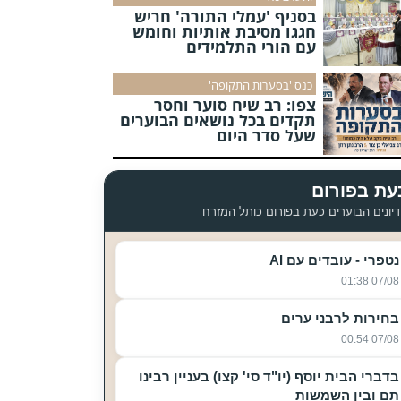
בסניף 'עמלי התורה' חריש
חגגו מסיבת אותיות וחומש
עם הורי התלמידים
כנס 'בסערות התקופה'
צפו: רב שיח סוער וחסר
תקדים בכל נושאים הבוערים
שעל סדר היום
עת בפורום
יונים הבוערים כעת בפורום כותל המזרח
נטפרי - עובדים עם AI
07/08 01:38
בחירות לרבני ערים
07/08 00:54
בדברי הבית יוסף (יו"ד סי' קצו) בעניין רבינו
תם ובין השמשות