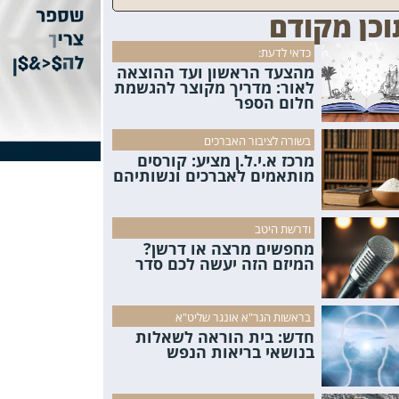
וכן מקודם
כדאי לדעת:
מהצעד הראשון ועד ההוצאה
לאור: מדריך מקוצר להגשמת
חלום הספר
בשורה לציבור האברכים
מרכז א.י.ל.ן מציע: קורסים
מותאמים לאברכים ונשותיהם
ודרשת היטב
מחפשים מרצה או דרשן?
המיזם הזה יעשה לכם סדר
בראשות הגר"א אונגר שליט"א
חדש: בית הוראה לשאלות
בנושאי בריאות הנפש