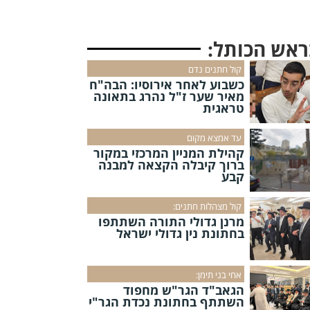
ראש הכותל:
קול חתנים נדם
כשבוע לאחר אירוסיו: הבה"ח
מאיר שער ז"ל נהרג בתאונה
טראגית
עד אמצא מקום
קהילת המניין המרכזי במקור
ברוך קיבלה הקצאה למבנה
קבע
קול מצהלות חתנים:
מרנן גדולי התורה השתתפו
בחתונת נין גדולי ישראל
אחי בני תימן:
הגאב"ד הגר"ש מחפוד
השתתף בחתונת נכדת הגר"י