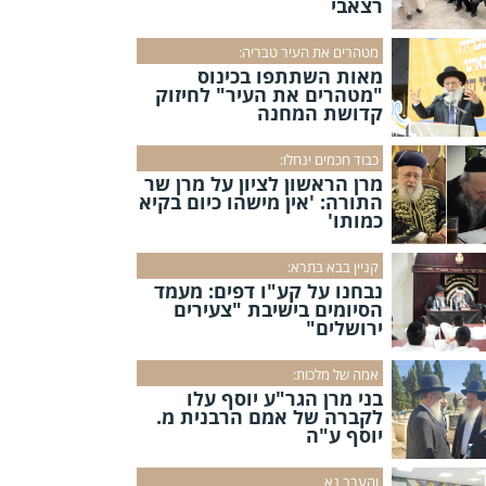
רצאבי
מטהרים את העיר טבריה:
מאות השתתפו בכינוס
"מטהרים את העיר" לחיזוק
קדושת המחנה
כבוד חכמים ינחלו:
מרן הראשון לציון על מרן שר
התורה: 'אין מישהו כיום בקיא
כמותו'
קניין בבא בתרא:
נבחנו על קע"ו דפים: מעמד
הסיומים בישיבת "צעירים
ירושלים"
אמה של מלכות:
בני מרן הגר"ע יוסף עלו
לקברה של אמם הרבנית מ.
יוסף ע"ה
והערב נא