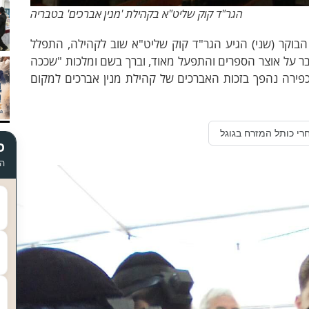
הגר"ד קוק שליט"א בקהילת 'מנין אברכים' בטבריה
הבוקר (שני) הגיע הגר"ד קוק שליט"א שוב לקהילה, התפלל
ר על אוצר הספרים והתפעל מאוד, וברך בשם ומלכות "שככה
פירה נהפך בזכות האברכים של קהילת מנין אברכים למקום
רי כותל המזרח בגוגל
כ
הד