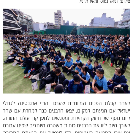
לום: דניאל נפוסי ומאיר זלזניק
אחר קבלת הפנים המיוחדת שערכו יהודי ארגנטינה לגדולי
שראל עם הגעתם למקום, יצאו הרבנים כבר למחרת עם שחר
ום נוסף של חיזוק הקהילות ומפגשים למען קרן עולם התורה.
ורך היום ליוו את הרבנים כוחות משטרה מיוחדים שפינו עבורם
ת צירי התנועה העמוסים, כדי לאפשר את הגעתם המהירה