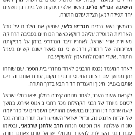
ישיבה הגר"א סלים
, כאשר אלפי תינוקות של בית רבן נושאים
ד תפילה למען הצלת עולם התורה.
המשך נשא דברים
הגר"ש גלאי
, שחיזק את הילדים על גודל
אחריות המוטלת עליהם דווקא כאשר הם חיים בסביבה הרחוקה
אווירת ארץ ישראל. לאחריו דיבר הגרח"פ ברמן על מתיקותה
עריבותה של התורה, והדגיש כי גם כאשר ישנם קשיים בעמל
ורה, אשרי הזוכה להתאמץ ולהשקיע בה.
אחר המעמד נכנסו הרבנים לאחד מחדרי בית הספר, שם שוחחו
ן ממושך עם הצוות החינוכי ורבני המקום, עודדו אותם והדריכו
תם בענייני חינוך והעמדת הדור הבא בדרך התורה.
ראת שעות הערב, לאחר מנוחה קצרה במלון, יצאו גדולי ישראל
ינוס מיוחד של רבני הקהילות מכל רחבי בואנוס איירס. במשך
ה ארוכה דנו הרבנים בנושאים מהותיים העומדים על סדר יומה
 יהדות ארגנטינה, וגדולי ישראל השמיעו דעת תורה ברורה בכל
וגיה שעלתה. את הכינוס הנחה
הרב אלחנן שרבאני,
ובסיומו
ברו רבני הקהילות להיפרד מגדולי ישראל טרם צאתם חזרה