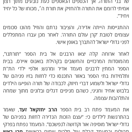
ל בני התורה. אך הכספים הנאספים כעת נובעים מתוך רצון
יתי לרומם את התורה ולהחזיק את תורת ה׳, מכוחו של כל יחיד
חיד”.
תגייסות הייתה אדירה, והציבור נרתם והוזיל מהונו סכומים
צומים לטובת ‘קרן עולם התורה’. לאחר מכן עברו המתפללים
ני גדולי ישראל להתברך באופן אישי.
אחר ארוחה קלה יצאו הרבנים אל בית הספר “תורתנו”,
המוסדות המרכזיים והחשובים בקהילת בואנוס איירס. בבית
ספר המתין לרבנים מעמד אדיר ומרגש: אלפי ילדי הת"ת
למידות בתי הספר באזור התכנסו כדי לחזות בזיו פניהם של
ולי ישראל ולשמוע דברי חיזוק. לכבודה של תורה הופיעו הילדים
בוש אחיד וחגיגי, כשהם מניפים דגלים ובלונים מתוך שמחה
התלהבות עצומה.
ת המעמד פתח רב בית הספר
הרב יחזקאל זעד
, שאמר
התרגשות לילדים כי: “עצם הזכות הנדירה לחזות בפניהם של
ולי ישראל מוסיפה אור וקדושה לנפשכם”. המעמד נפתח בפרקי
הילים ובמעמד קבלת עול מלכות שמים בראשות
מרן ראש