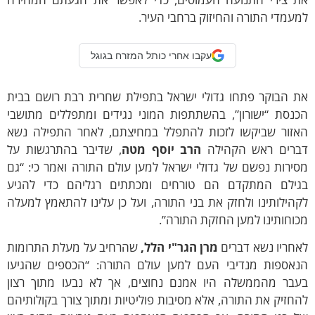
עמדי התורה והחיזוק ברחבי העיר.
עקבו אחרי כותל המזרח בגוגל
ת הבוקר פתחו גדולי ישראל בתפילת שחרית רבת רושם בבית
כנסת “ישורון”, בהשתתפות המוני נגידים ומתפללים מתושבי
אזור שביקשו לזכות להתפלל במחיצתם, לאחר התפילה נשא
ברים ראש הקהילה
הרב יוסף מטה
, שדיבר בהתרגשות על
ירות נפשם של גדולי ישראל למען עולם התורה ואמר כי: “גם
גילם המתקדם הם טורחים ומכתתים רגליהם כדי להגיע
הילותינו ולחזק את בני התורה, ועל כן עלינו להתאמץ למעלה
וחותינו למען החזקת התורה”.
חריו נשא דברים
מרן הגר"י הלל,
שהרחיב על מעלת התרומות
נאספות מנדיבי העם למען עולם התורה: “הכספים שהגיעו
עבר מהממשלה היו אמנם נחוצים, אך לא נבעו מתוך רצון
חזיק את התורה, אלא מסיבות פוליטיות ומתוך צורך בקולותיהם