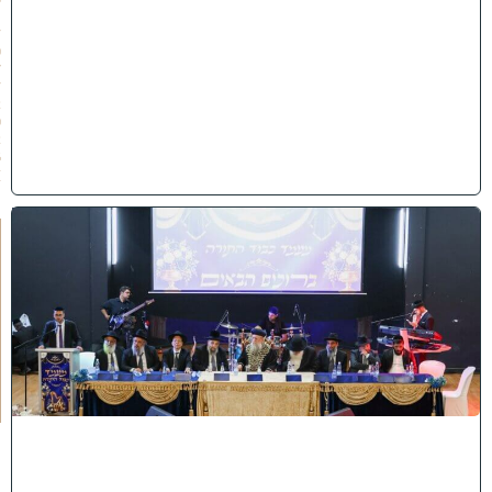
1
/
0
7
/
2
0
2
6
)
י
ב
נ
ה
ו
ח
כ
מ
י
ה
:
מ
ר