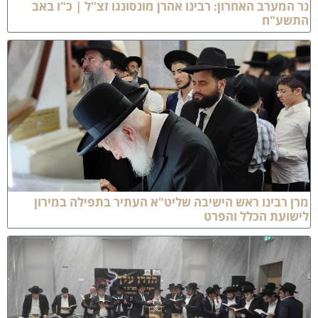
ר המערב האחרון: רבינו אהרן מונסונגו זצ"ל | כ"ו באב
תשע"ח
רן רבינו ראש הישיבה שליט"א העתיר בתפילה במירון
ישועת הכלל והפרט