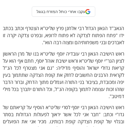
עקבו אחרי כותל המזרח בגוגל
אב"ד הגאון הגדול רבי אלחנן פרץ שליט"א הצטרף וכתב בכתב
ו "פתח הפתוח לצדקה לא פתוח לרופא, ובפרט צדקה יקרה זו
ברכים ובני משפחותיהם ומצוה רבה הוא".
ש הישיבה הגאון רבי עובדיה יוסף שליט"א בנו של מרן הראשון
יון הגר"י יוסף שליט"א וראש ישיבת אוהל יוסף, חתם אף הוא על
יאת גדולי ישראל והוסיף מדיליה: "גם אני מצטרף לכל הנ"ל
קראית הרבנים החשובים לחזק את קופת הצדקה שתתמוך בעין
ה ומכובדת, בציבור בני התורה ועמלים מתוך הדחק, וברור הדבר
הו זכות עצומה לתמוך בקופה הנ"ל, וכל התורם יתברך בכל מילי
יטב".
ש הישיבה הגאון רבי יוסף לסרי שליט"א הוסיף על קריאתם של
ו"י וכתב: "חבר אני לכל אשר יראוך לפעולות הגדולות בסתר
גלוי של קופת הצדקה קופת רבותינו. מכיר אני את הפועלים