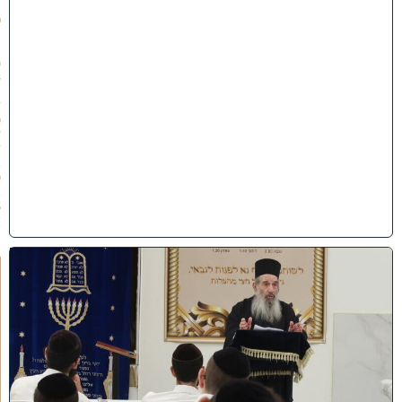
ש
פ
״
ו
(
3
1
/
0
7
/
2
0
2
6
)
ח
י
ז
ו
ק
ו
ה
ת
ע
ו