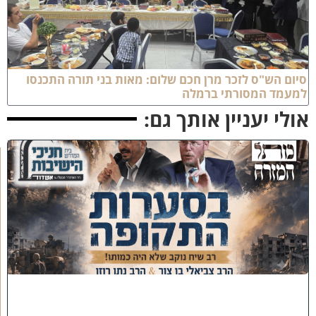
יום הש"ס לזכר מרן חכם שלום: מאות בני תורה התכנסו
מעמד המסורתי ברמלה
ולי יעניין אותך גם:
כ
נ
ס
'
ב
ס
ע
ר
ו
ת
ה
ת
ק
ו
פ