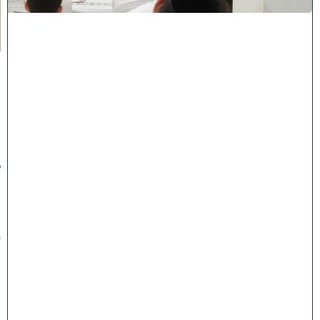
ר
ר
ו
ת
ה
ג
ר
"
נ
ב
ן
ש
מ
ע
ו
ן
נ