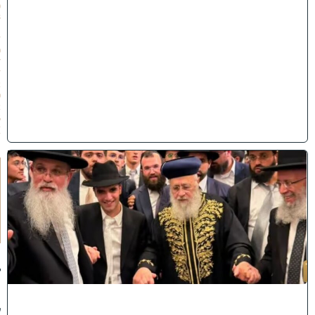
(
3
1
/
0
7
/
2
0
2
6
)
ק
וֹ
ל
חָ
תָ
ן
:
ג
ד
ו
ל