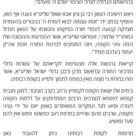
גישותם הגדולה לצרכי הציבור ישלם ה' פועלם".
ש הישיבה הגאון רבי בן ציון אבא שאול שליט"א נענה אף הוא,
וסיף בכתב ידו "זכות עצומה לבוא לעזרת ה' בגיבורים בהעמדת
דקה קבועה לעמלי תורה בפיקוחו והכוונתו של הגאון הגדול
והר"ר שלמה י. זעפראני שליט"א, אשר ההכרעות וההכוונה שלו
מה עיני הקופה, ויזכו התומכים לברכות התורה וזכות אה"ק
מוד בעדכם תמיד".
ריאות נרגשות אלה מצטרפות לקריאתם של עשרות גדולי
רביצי התורה ובראשם מרנן ורבנן גדולי ישראל שליט"א, אשר
רו ברורות כי מצוה מאין כמותה לתמוך ולסייע בקופת רבותינו.
מים אלו יוצאת הקופה לקמפיין נרחב בקרב הציבור, למען מגבית
מחא דפסחא לנצרכים הרבים המתדפקים על דלתות הקופה
זרה וסיוע לצד המקרים המאותרים באופן יזום על ידי נציגי
קופה, שרבים מהם שרויים בחרפת רעב כפשוטו ממש ואין להם
ד ומושיע.
רומות לקופת רבותינו ניתן להעביר כאן: