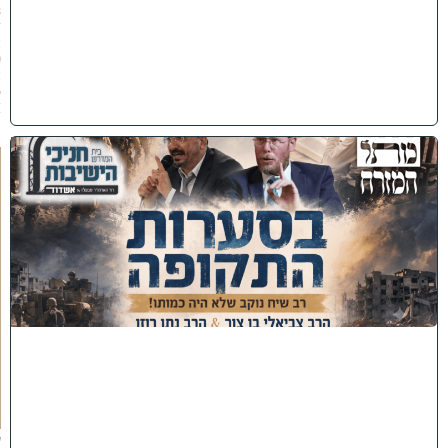
8
/
2
0
2
6
)
כ
נ
ס
'
ב
ס
ע
ר
ו
ת
ה
ת
ק
ו
פ
ה
'
צ