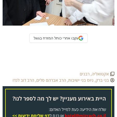
עקבו אחרי כותל המזרח בגוגל
אקטואליה
,
רבנים
בני ברק
,
גיוס בני ישיבות
,
הרב אברהם סלים
,
הרב דוב לנדו
היית באירוע מעניין? יש לך מה לספר לנו?
שלח את הידיעה כעת למייל האדום:
kotel@mizrach.co.il
או כנס ל
דף שליחת ידיעות >>