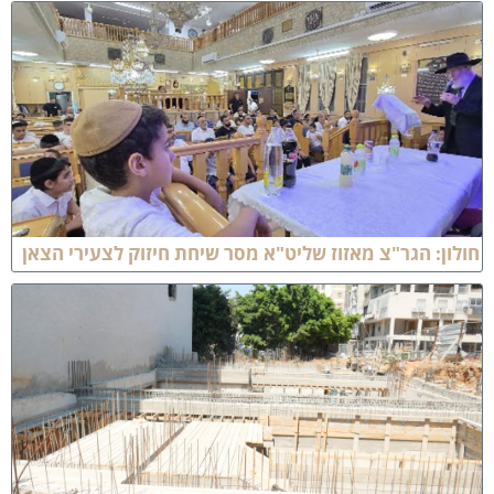
ולון: הגר"צ מאזוז שליט"א מסר שיחת חיזוק לצעירי הצאן