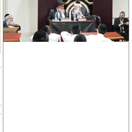
י
י
ן
ב
ב
א
ב
ת
ר
א
:
נ
ב
ח
נ
ו
ע
ל
ק
ע
"