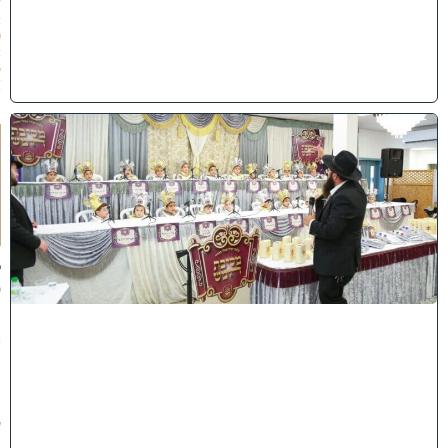
/
2
0
2
6
)
ו
ה
ע
ר
ב
נ
א
ב
ס
נ
י
ף
'
ע