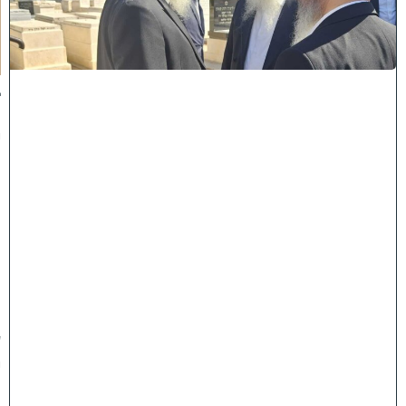
ל
כ
ו
ת
:
ב
נ
י
מ
ר
ן
ה
ג
ר
"
ע
י
ו