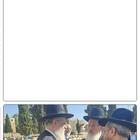
ב
א
ב
ת
ש
פ
״
ו
(
0
3
/
0
8
/
2
0
2
6
)
א
מ
ה
ש
ל
מ