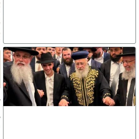
0
7
/
2
0
2
6
)
ק
וֹ
ל
חָ
תָ
ן
:
ג
ד
ו
ל
י
ה