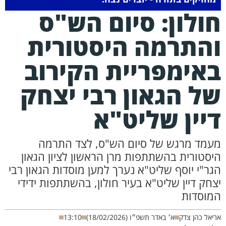
ולון: סיום הש"ס
התרמה היסטורית
אימפריית הקירוב
ל הגאון רבי יצחק
יין שליט"א
עמד מרגש של סיום הש"ס, לצד התרמה
יסטורית בהשתתפות מרן הראשון לציון הגאון
גר"י יוסף שליט"א נערך למען מוסדות הגאון רבי
צחק דיין שליט"א בעיר חולון, בהשתתפות ידידי
מוסדות
יאל כהן צדק
א׳ באדר תשפ״ו (18/02/2026)
13:10