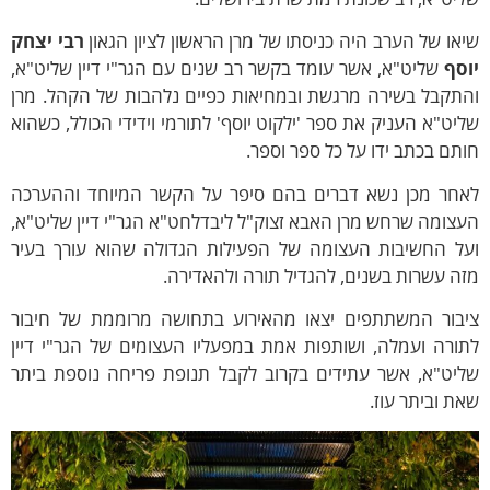
או של הערב היה כניסתו של מרן הראשון לציון הגאון
רבי יצחק
וסף
שליט"א, אשר עומד בקשר רב שנים עם הגר"י דיין שליט"א,
התקבל בשירה מרגשת ובמחיאות כפיים נלהבות של הקהל. מרן
יט"א העניק את ספר 'ילקוט יוסף' לתורמי וידידי הכולל, כשהוא
תם בכתב ידו על כל ספר וספר.
אחר מכן נשא דברים בהם סיפר על הקשר המיוחד וההערכה
צומה שרחש מרן האבא זצוק"ל ליבדלחט"א הגר"י דיין שליט"א,
על החשיבות העצומה של הפעילות הגדולה שהוא עורך בעיר
ה עשרות בשנים, להגדיל תורה ולהאדירה.
יבור המשתתפים יצאו מהאירוע בתחושה מרוממת של חיבור
ורה ועמלה, ושותפות אמת במפעליו העצומים של הגר"י דיין
ליט"א, אשר עתידים בקרוב לקבל תנופת פריחה נוספת ביתר
ת וביתר עוז.