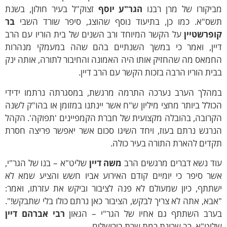
ביקורו של מרן רבנו
הגר"ע יוסף
זצוק"ל בעיר חולון, בשנת
שס"א. כמו כן, בתיעוד נוסף שהוצג, סיפר שורד השבי
בר
ופרשטיין
על הקשר המיוחד ורב השנים של בית הוריו עם הרב
יין, ואמר כי במשך השנתיים בהם שהה במעמקי מנהרות
מאס מה שהחזיק אותו היה האמונה והחיבור לתורה, אותה ינק
ית הוריו הרבה בזכות הקשר עם הרב דיין.
מהלך הערב נערכה התרמה מרגשת, במסגרתה נרתמו ידידי
ולל ביותר מחצי מיליון ש"ח אשר יינתנו במזומן או בהו"ק לשנה
רובה, בהובלה מקצועית של חברת הקמפיינים 'תפוקה'. הקהל
נרגש נרתם בעוז, ויחד השיגו סכום אשר יאפשר פריצה חסרת
דים להארת התורה בעיר כולה.
וד נשא דברים מרגשים הרב
משה דיין
שליט"א – בנו של הגר"י,
שר סיפר כי יומיים קודם האירוע אביו חשש והציע שמא לא
תתף, כיון שמעולם לא פנה לציבור וביקש את עזרתו, ואמר:
בא, אתה לא צריך לבקש, הציבור כאן נרתם כולו בלי שתבקש!".
ערב השתתף גם אחיו של הגר"י – הגאון
רבי אברהם דיין
יט"א, רב שכונת רמת שרת בירושלים.