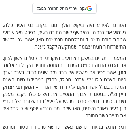
עקבו אחרי כותל המזרח בגוגל
ריגר לאירוע היה ביקוש הולך וגובר בקרב בני העיר כולה,
מוע את דבר ה' ולהיחשף לאור התורה בעיר, ובפרט מאז אירועי
מחת תורה תשפ"ד והמלחמה הנמשכת מאז, אשר יצרו גל של
תעוררות רוחנית עצומה שמתקשה לקבל מענה.
עמד התקיים במשכן האירועים היוקרתי 'מרקטו' בראשון לציון.
ת הכנס הנחה בטו"ט המנחה המנוסה וחביב הקהל ר'
אלעד
הן
, אשר מכיר את פועליו של הרב מזה שנים רבות. בערך נערך
ום הש"ס כולו ע"י אברכי הכולל, כחלק מפרויקט סיום הש"ס
ונהג בכולל אשר הוקם ע"י דודו של הגר"י – הגאון
רבי יצחק
ין
זצ"ל, במסגרתו אברך המסיים את הש"ס כולו מקבל מענק
וחד. כמו כן נחשף סרטון מרגש על פעילותו העצומה של הגר"י
ין בעיר לאורך השנים, מאז שלחו מרן הגר"ע יוסף זצוק"ל להאיר
 העיר באור התורה.
גע מרגש במיוחד נרשם כאשר נחשף סרטון היסטורי ומרגש