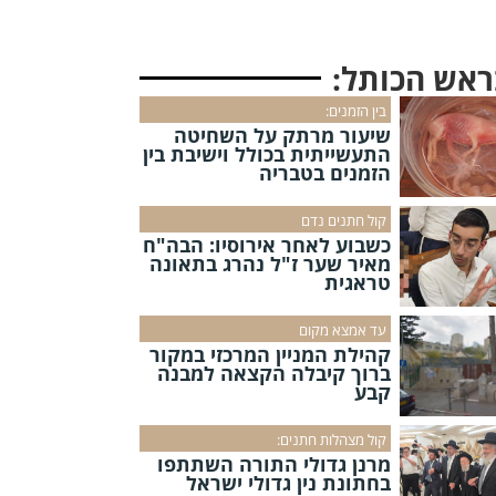
ראש הכותל:
בין הזמנים:
שיעור מרתק על השחיטה
התעשייתית בכולל וישיבת בין
הזמנים בטבריה
קול חתנים נדם
כשבוע לאחר אירוסיו: הבה"ח
מאיר שער ז"ל נהרג בתאונה
טראגית
עד אמצא מקום
קהילת המניין המרכזי במקור
ברוך קיבלה הקצאה למבנה
קבע
קול מצהלות חתנים:
מרנן גדולי התורה השתתפו
בחתונת נין גדולי ישראל