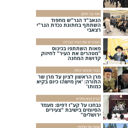
אחי בני תימן:
הגאב"ד הגר"ש מחפוד
השתתף בחתונת נכדת הגר"י
רצאבי
מטהרים את העיר טבריה:
מאות השתתפו בכינוס
"מטהרים את העיר" לחיזוק
קדושת המחנה
כבוד חכמים ינחלו:
מרן הראשון לציון על מרן שר
התורה: 'אין מישהו כיום בקיא
כמותו'
קניין בבא בתרא:
נבחנו על קע"ו דפים: מעמד
הסיומים בישיבת "צעירים
ירושלים"
אמה של מלכות: