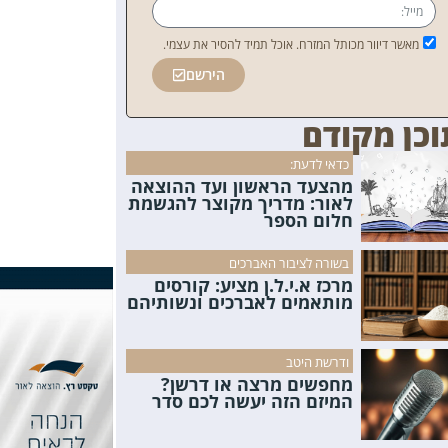
מאשר דיוור מכותל המזרח. אוכל תמיד להסיר את עצמי.
הירשם
וכן מקודם
כדאי לדעת:
מהצעד הראשון ועד ההוצאה
לאור: מדריך מקוצר להגשמת
חלום הספר
בשורה לציבור האברכים
מרכז א.י.ל.ן מציע: קורסים
מותאמים לאברכים ונשותיהם
ודרשת היטב
מחפשים מרצה או דרשן?
המיזם הזה יעשה לכם סדר