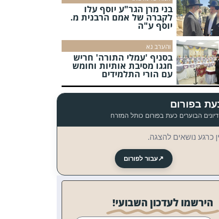
בני מרן הגר"ע יוסף עלו
לקברה של אמם הרבנית מ.
יוסף ע"ה
והערב נא
בסניף 'עמלי התורה' חריש
חגגו מסיבת אותיות וחומש
עם הורי התלמידים
עת בפורום
יונים הבוערים כעת בפורום כותל המזרח
ן כרגע נושאים להצגה.
↗
עבור לפורום
הירשמו לעדכון השבועי!