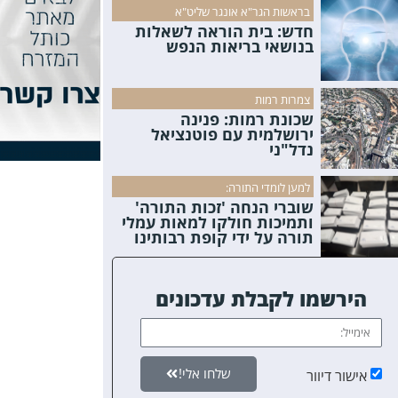
בראשות הגר"א אונגר שליט"א
חדש: בית הוראה לשאלות
בנושאי בריאות הנפש
צמרות רמות
שכונת רמות: פנינה
ירושלמית עם פוטנציאל
נדל"ני
למען לומדי התורה:
שוברי הנחה 'זכות התורה'
ותמיכות חולקו למאות עמלי
תורה על ידי קופת רבותינו
הירשמו לקבלת עדכונים
שלחו אלי!
אישור דיוור