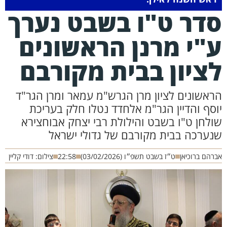
דר ט"ו בשבט נערך
"י מרנן הראשונים
ציון בבית מקורבם
ראשונים לציון מרן הגרש"מ עמאר ומרן הגר"ד
וסף והדיין הגר"מ אלחדד נטלו חלק בעריכת
ולחן ט"ו בשבט והילולת רבי יצחק אבוחצירא
נערכה בבית מקורבם של גדולי ישראל
רהם ברוכיאן
ט״ז בשבט תשפ״ו (03/02/2026)
22:58
צילום: דודי קליין