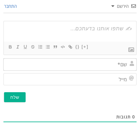
הירשם
התחבר
{}
[+]
שם*
מייל
תגובות