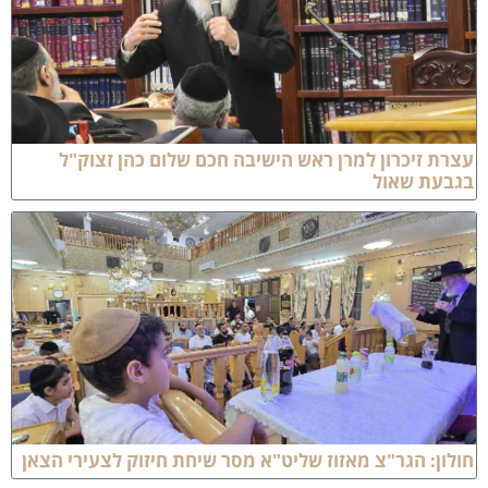
ת זיכרון למרן ראש הישיבה חכם שלום כהן זצוק"ל
בעת שאול
ון: הגר"צ מאזוז שליט"א מסר שיחת חיזוק לצעירי הצאן