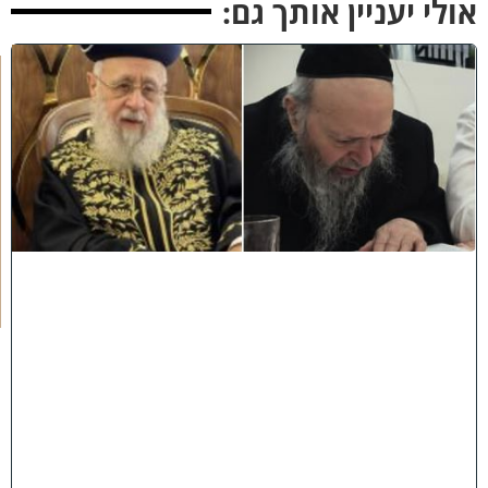
לי יעניין אותך גם:
כ
ב
ו
ד
ח
כ
מ
י
ם
י
נ
ח
ל
ו
:
מ
ר
ן
ה
ר