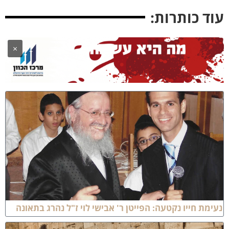
ד כותרות:
×
מת חייו נקטעה: הפייטן ר' אבישי לוי ז"ל נהרג בתאונה