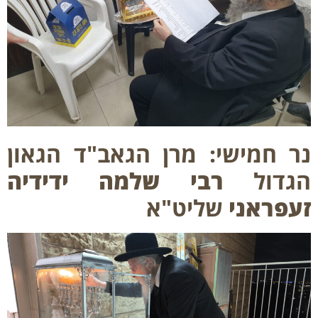
 חמישי: מרן הגאב"ד הגאון
גדול
רבי שלמה ידידיה
פראני
שליט"א