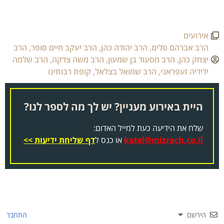
אירועים
הרב אברהם סלים
,
הרב יהודה כהן
,
הרב יעקב חיים סופר
,
הרב
יצחק כהן
,
הרב מסעוד בן שמעון
,
הרב משה צדקה
,
הרב שלמה
ידידיה זעפראני
,
הרב שמואל בצלאל
,
קופת רבותינו
היית באירוע מעניין? יש לך מה לספר לנו?
שלח את הידיעה כעת למייל האדום:
kotel@mizrach.co.il
או כנס ל
דף שליחת ידיעות >>
הירשם
התחבר