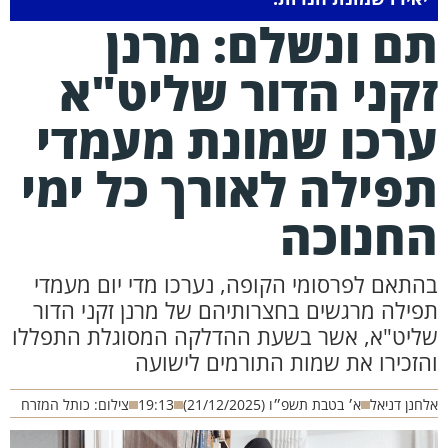
ם ונשלם: מרנן
קני הדור שליט"א
רכו שמונת מעמדי
פילה לאורך כל ימי
חנוכה
תאם לפרסומי הקופה, נערכו מדי יום מעמדי
ילה מרגשים בחצרותיהם של מרנן זקני הדור
יט"א, אשר בשעת ההדלקה המסוגלת התפללו
זכירו את שמות התורמים לישועה
ן דניאל
א׳ בטבת תשפ״ו (21/12/2025)
19:13
צילום: כותל המזרח