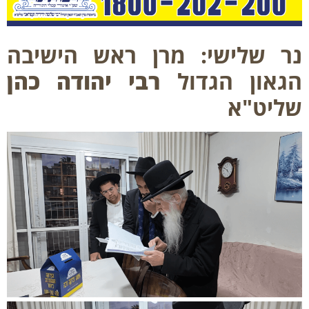
 שלישי: מרן ראש הישיבה
און הגדול
רבי יהודה כהן
יט"א