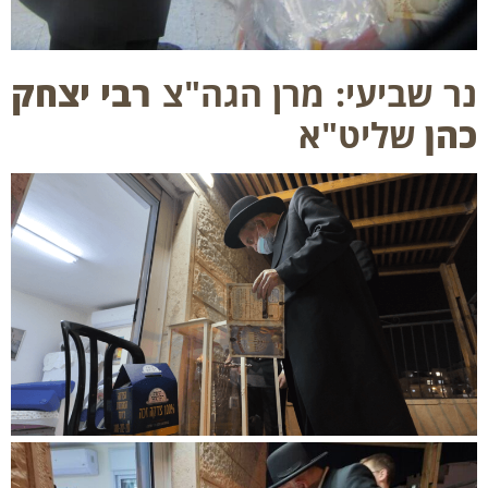
 שביעי: מרן הגה"צ
רבי יצחק
ן
שליט"א