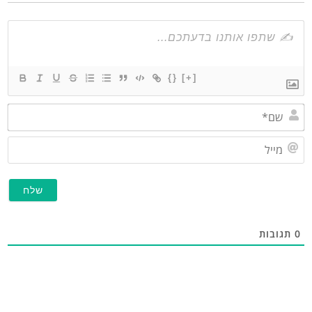
{}
[+]
שם*
מייל
גובות