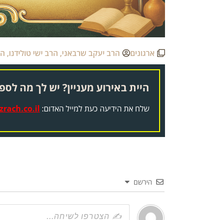
ארגונים
הרב יעקב שרבאני
,
הרב ישי טולידנו
,
הר
היית באירוע מעניין? יש לך מה לספר
שלח את הידיעה כעת למייל האדום:
rach.co.il
הירשם