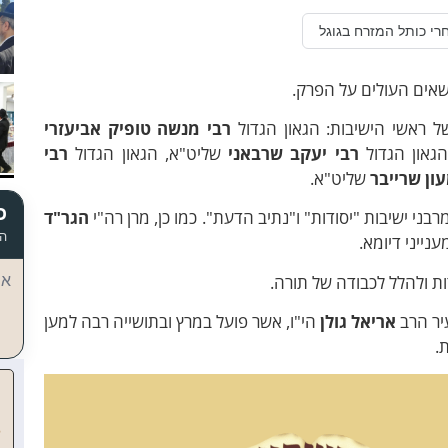
רי כותל המזרח בגוגל
שאים העולים על הפרק.
רבי מנשה טופיק אביעזרי
גאון הגדול
רבי יעקב שרבאני
שליט"א, הגאון הגדול
רבי
ון שרייבר
שליט"א.
כ
בני ישיבות "יסודות" ו"נתיב הדעת". כמו כן, מרן רה"י
הגר"ד
הד
ייני דיומא.
ות ולהלל לכבודה של תורה.
אי
יר הרב
אריאל גולן
הי"ו, אשר פועל במרץ ובתושייה רבה למען
.