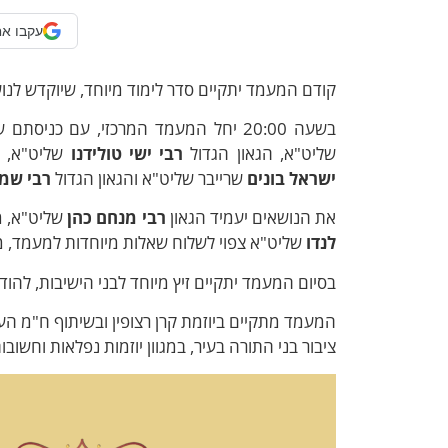
עקבו אח
קודם המעמד יתקיים סדר לימוד מיוחד, שיוקדש לנו
בשעה 20:00 יחל המעמד המרכזי, עם כניסתם של ראשי הישיבות: הגאון הגדול
שליט"א, הגאון הגדול
רבי ישי טולידנו
שליט"א, ה
ישראל בונים
שרייבר שליט"א והגאון הגדול
רבי שמע
את הנושאים יעמיד הגאון
רבי מנחם כהן
שליט"א, מר
לנדו
שליט"א צפוי לשלוח שאלות מיוחדות למעמד, מענ
בסיום המעמד יתקיים זיץ מיוחד לבני הישיבות, להוד
המעמד מתקיים ביוזמת קרן רצופין ובשיתוף ח"מ הע
ציבור בני התורה בעיר, במגוון יוזמות נפלאות וחשובות