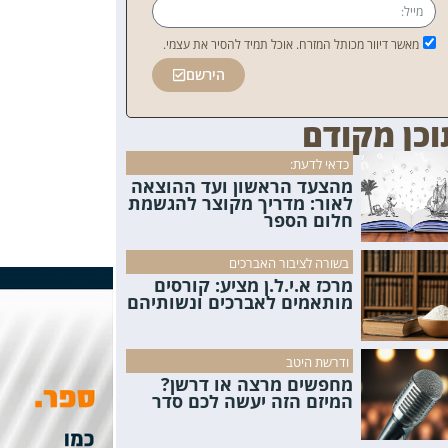
מאשר דיוור מכותל המזרח. אוכל תמיד להסיר את עצמי.
הירשם
וכן מקודם
כדאי לדעת:
מהצעד הראשון ועד ההוצאה
לאור: מדריך מקוצר להגשמת
חלום הספר
בשורה לציבור האברכים
מרכז א.י.ל.ן מציע: קורסים
מותאמים לאברכים ונשותיהם
ודרשת היטב
מחפשים מרצה או דרשן?
המיזם הזה יעשה לכם סדר