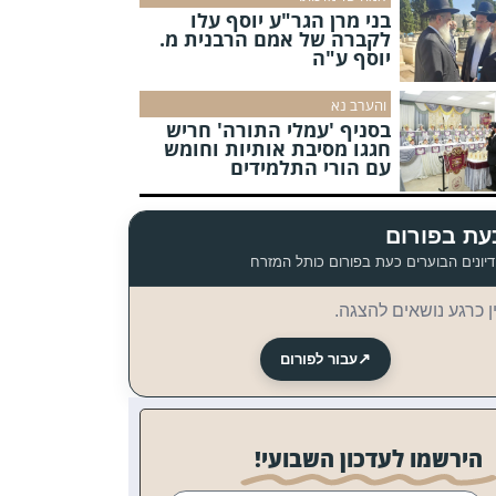
בני מרן הגר"ע יוסף עלו
לקברה של אמם הרבנית מ.
יוסף ע"ה
והערב נא
בסניף 'עמלי התורה' חריש
חגגו מסיבת אותיות וחומש
עם הורי התלמידים
עת בפורום
יונים הבוערים כעת בפורום כותל המזרח
ן כרגע נושאים להצגה.
↗
עבור לפורום
הירשמו לעדכון השבועי!