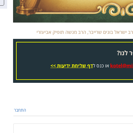
ב ישראל בונים שרייבר
,
הרב מנשה תופיק אביעזרי
 לנו?
kotel@miz
או כנס ל
דף שליחת ידיעות >>
התחבר