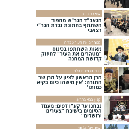
אחי בני תימן:
הגאב"ד הגר"ש מחפוד
השתתף בחתונת נכדת הגר"י
רצאבי
מטהרים את העיר טבריה:
מאות השתתפו בכינוס
"מטהרים את העיר" לחיזוק
קדושת המחנה
כבוד חכמים ינחלו:
מרן הראשון לציון על מרן שר
התורה: 'אין מישהו כיום בקיא
כמותו'
קניין בבא בתרא:
נבחנו על קע"ו דפים: מעמד
הסיומים בישיבת "צעירים
ירושלים"
אמה של מלכות: