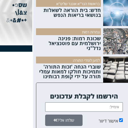
בראשות הגר"א אונגר שליט"א
חדש: בית הוראה לשאלות
בנושאי בריאות הנפש
צמרות רמות
שכונת רמות: פנינה
ירושלמית עם פוטנציאל
נדל"ני
למען לומדי התורה:
שוברי הנחה 'זכות התורה'
ותמיכות חולקו למאות עמלי
תורה על ידי קופת רבותינו
הירשמו לקבלת עדכונים
שלחו אלי!
אישור דיוור