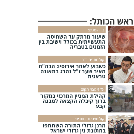
ראש הכותל:
בין הזמנים:
שיעור מרתק על השחיטה
התעשייתית בכולל וישיבת בין
הזמנים בטבריה
קול חתנים נדם
כשבוע לאחר אירוסיו: הבה"ח
מאיר שער ז"ל נהרג בתאונה
טראגית
עד אמצא מקום
קהילת המניין המרכזי במקור
ברוך קיבלה הקצאה למבנה
קבע
קול מצהלות חתנים:
מרנן גדולי התורה השתתפו
בחתונת נין גדולי ישראל